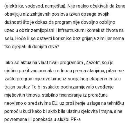
(elektrika, vodovod, namještaj). Nije realno očekivati da žene
obavljaju niz zahtjevnih poslova izvan opsega svojih
dužnosti što je dokaz da program nije dovoljno ozbiljno
uzeo u obzir zemljopisni i infrastrukturni kontekst života na
selu. Hoće li se ostaviti korisnike bez grijanja zimi jer nema
tko cijepati ili donijeti drva?
Iako se aktualna vlast hvali programom „Zaželi”, koji je
uistinu pozitivan pomak u odnosu prema starijima, pitam se
zašto program nije evoluirao iz socijalnog eksperimenta u
trajan sustav. To bi svakako podrazumijevalo uvođenje
mješovitih timova, stabilno financiranje iz proračuna
neovisno o sredstvima EU, uz proširenje usluga na tehničku
pomoć u kući kako bi skrb bila uistinu cjelovita i trajna, a ne
povremena ili ponekada u službi PR-a.