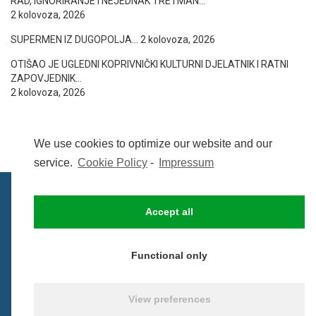
RAD, IGNORIRANJE I NEJEDNAK TRETMAN…
2 kolovoza, 2026
SUPERMEN IZ DUGOPOLJA…
2 kolovoza, 2026
OTIŠAO JE UGLEDNI KOPRIVNIČKI KULTURNI DJELATNIK I RATNI
ZAPOVJEDNIK…
2 kolovoza, 2026
We use cookies to optimize our website and our
service.
Cookie Policy
-
Impressum
Accept all
IMPRESSUM
UVIJETI KORIŠTENJA
COOKIE POLICY (EU)
Functional only
© BezCenzure 2017 - Izradio i održava
Inpendio
View preferences