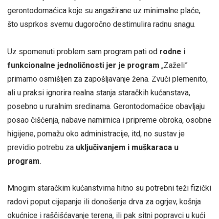
gerontodomaćica koje su angažirane uz minimalne plaće,
što usprkos svemu dugoročno destimulira radnu snagu.
Uz spomenuti problem sam program pati od
rodne i
funkcionalne jednoličnosti jer je program
„Zaželi”
primarno osmišljen za zapošljavanje žena. Zvuči plemenito,
ali u praksi ignorira realna stanja staračkih kućanstava,
posebno u ruralnim sredinama. Gerontodomaćice obavljaju
posao čišćenja, nabave namirnica i pripreme obroka, osobne
higijene, pomažu oko administracije, itd, no sustav je
previdio potrebu za
uključivanjem i muškaraca u
program
.
Mnogim staračkim kućanstvima hitno su potrebni teži fizički
radovi poput cijepanje ili donošenje drva za ogrjev, košnja
okućnice i raščišćavanje terena, ili pak sitni popravci u kući