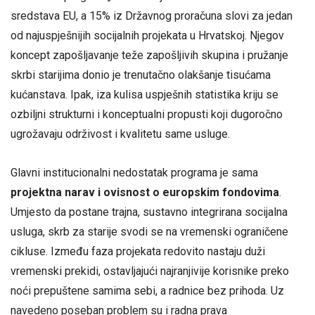
sredstava EU, a 15% iz Državnog proračuna slovi za jedan
od najuspješnijih socijalnih projekata u Hrvatskoj. Njegov
koncept zapošljavanje teže zapošljivih skupina i pružanje
skrbi starijima donio je trenutačno olakšanje tisućama
kućanstava. Ipak, iza kulisa uspješnih statistika kriju se
ozbiljni strukturni i konceptualni propusti koji dugoročno
ugrožavaju održivost i kvalitetu same usluge.
Glavni institucionalni nedostatak programa je sama
projektna narav i ovisnost o europskim fondovima
.
Umjesto da postane trajna, sustavno integrirana socijalna
usluga, skrb za starije svodi se na vremenski ograničene
cikluse. Između faza projekata redovito nastaju duži
vremenski prekidi, ostavljajući najranjivije korisnike preko
noći prepuštene samima sebi, a radnice bez prihoda. Uz
navedeno poseban problem su i radna prava