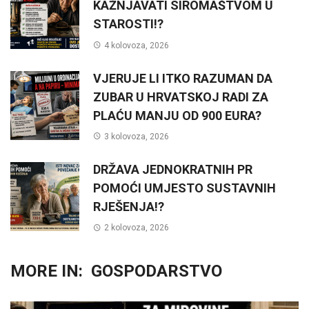
KAŽNJAVATI SIROMAŠTVOM U
STAROSTI!?
4 kolovoza, 2026
VJERUJE LI ITKO RAZUMAN DA
ZUBAR U HRVATSKOJ RADI ZA
PLAĆU MANJU OD 900 EURA?
3 kolovoza, 2026
DRŽAVA JEDNOKRATNIH PR
POMOĆI UMJESTO SUSTAVNIH
RJEŠENJA!?
2 kolovoza, 2026
MORE IN:
GOSPODARSTVO