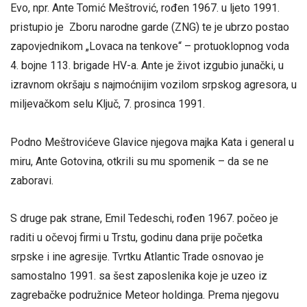
Evo, npr. Ante Tomić Meštrović, rođen 1967. u ljeto 1991.
pristupio je Zboru narodne garde (ZNG) te je ubrzo postao
zapovjednikom „Lovaca na tenkove“ – protuoklopnog voda
4. bojne 113. brigade HV-a. Ante je život izgubio junački, u
izravnom okršaju s najmoćnijim vozilom srpskog agresora, u
miljevačkom selu Ključ, 7. prosinca 1991.
Podno Meštrovićeve Glavice njegova majka Kata i general u
miru, Ante Gotovina, otkrili su mu spomenik – da se ne
zaboravi.
S druge pak strane, Emil Tedeschi, rođen 1967. počeo je
raditi u očevoj firmi u Trstu, godinu dana prije početka
srpske i ine agresije. Tvrtku Atlantic Trade osnovao je
samostalno 1991. sa šest zaposlenika koje je uzeo iz
zagrebačke podružnice Meteor holdinga. Prema njegovu