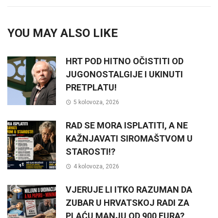
YOU MAY ALSO LIKE
HRT POD HITNO OČISTITI OD
JUGONOSTALGIJE I UKINUTI
PRETPLATU!
5 kolovoza, 2026
RAD SE MORA ISPLATITI, A NE
KAŽNJAVATI SIROMAŠTVOM U
STAROSTI!?
4 kolovoza, 2026
VJERUJE LI ITKO RAZUMAN DA
ZUBAR U HRVATSKOJ RADI ZA
PLAĆU MANJU OD 900 EURA?