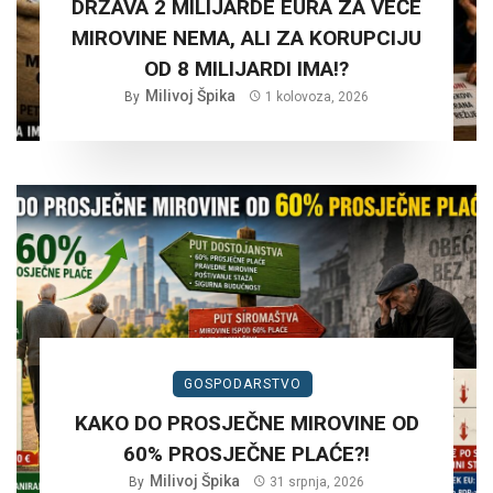
DRŽAVA 2 MILIJARDE EURA ZA VEĆE
MIROVINE NEMA, ALI ZA KORUPCIJU
OD 8 MILIJARDI IMA!?
Milivoj Špika
By
1 kolovoza, 2026
GOSPODARSTVO
KAKO DO PROSJEČNE MIROVINE OD
60% PROSJEČNE PLAĆE?!
Milivoj Špika
By
31 srpnja, 2026