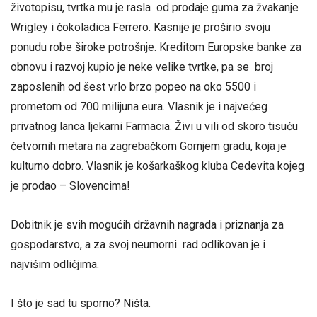
životopisu, tvrtka mu je rasla od prodaje guma za žvakanje
Wrigley i čokoladica Ferrero. Kasnije je proširio svoju
ponudu robe široke potrošnje. Kreditom Europske banke za
obnovu i razvoj kupio je neke velike tvrtke, pa se broj
zaposlenih od šest vrlo brzo popeo na oko 5500 i
prometom od 700 milijuna eura. Vlasnik je i najvećeg
privatnog lanca ljekarni Farmacia. Živi u vili od skoro tisuću
četvornih metara na zagrebačkom Gornjem gradu, koja je
kulturno dobro. Vlasnik je košarkaškog kluba Cedevita kojeg
je prodao – Slovencima!
Dobitnik je svih mogućih državnih nagrada i priznanja za
gospodarstvo, a za svoj neumorni rad odlikovan je i
najvišim odličjima.
I što je sad tu sporno? Ništa.