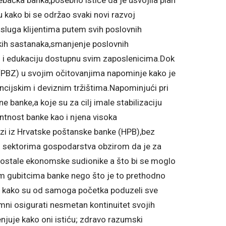
ju kako bi se održao svaki novi razvoj
usluga klijentima putem svih poslovnih
čkih sastanaka,smanjenje poslovnih
u i edukaciju dostupnu svim zaposlenicima.Dok
PBZ) u svojim očitovanjima napominje kako je
ncijskim i deviznim tržištima.Napominjući pri
e banke,a koje su za cilj imale stabilizaciju
entnost banke kao i njena visoka
azi iz Hrvatske poštanske banke (HPB),bez
im sektorima gospodarstva obzirom da je za
 na ostale ekonomske sudionike a što bi se moglo
nim gubitcima banke nego što je to prethodno
ču kako su od samoga početka poduzeli sve
emni osigurati nesmetan kontinuitet svojih
enjuje kako oni istiću; zdravo razumski