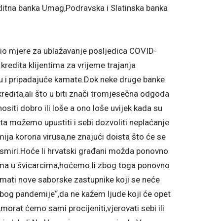
reditna banka Umag,Podravska i Slatinska banka
vio mjere za ublažavanje posljedica COVID-
 kredita klijentima za vrijeme trajanja
cu i pripadajuće kamate.Dok neke druge banke
edita,ali što u biti znači tromjesečna odgoda
nositi dobro ili loše a ono loše uvijek kada su
ista možemo upustiti i sebi dozvoliti neplaćanje
ija korona virusa,ne znajući doista što će se
 smiri.Hoće li hrvatski građani možda ponovno
itima u švicarcima,hoćemo li zbog toga ponovno
imati nove saborske zastupnike koji se neće
 zbog pandemije“,da ne kažem ljude koji će opet
t,morat ćemo sami procijeniti,vjerovati sebi ili