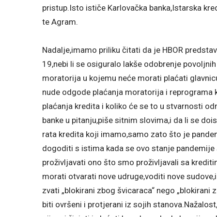
pristup.Isto ističe Karlovačka banka,Istarska k
te Agram.
Nadalje,imamo priliku čitati da je HBOR predsta
19,nebi li se osiguralo lakše odobrenje povoljnih
moratorija u kojemu neće morati plaćati glavni
nude odgode plaćanja moratorija i reprograma kr
plaćanja kredita i koliko će se to u stvarnosti od
banke u pitanju,piše sitnim slovima,i da li se do
rata kredita koji imamo,samo zato što je pandem
dogoditi s istima kada se ovo stanje pandemije
proživljavati ono što smo proživljavali sa kred
morati otvarati nove udruge,voditi nove sudove,
zvati „blokirani zbog švicaraca“ nego „blokirani
biti ovršeni i protjerani iz sojih stanova.Nažalos