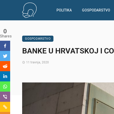
POLITIKA
GOSPODARSTVO
0
Shares
GOSPODARSTVO
BANKE U HRVATSKOJ I C
11 travnja, 2020