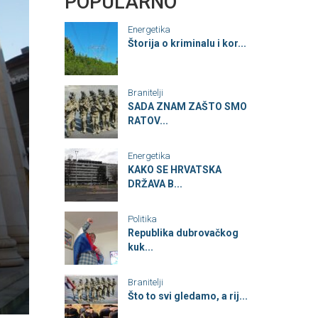
POPULARNO
Energetika
Štorija o kriminalu i kor...
Branitelji
SADA ZNAM ZAŠTO SMO
RATOV...
Energetika
KAKO SE HRVATSKA
DRŽAVA B...
Politika
Republika dubrovačkog
kuk...
Branitelji
Što to svi gledamo, a rij...