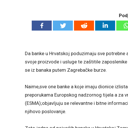
Podj
Da banke u Hrvatskoj poduzimaju sve potrebne akt
svoje proizvode i usluge te zaštitile zaposlen
se iz banaka putem Zagrebačke burze.
Naime,sve one banke a koje imaju dionice izlista
preporukama Europskog nadzornog tijela a za vrij
(ESMA);objavljuju se relevantne i bitne informaci
njihovo poslovanje.
Zato jedna od najvećih banaka u Hrvatskoj,Zagre