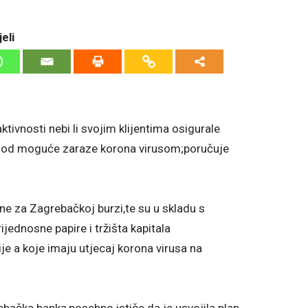
eli
ivnosti nebi li svojim klijentima osigurale
ike od moguće zaraze korona virusom;poručuje
ne za Zagrebačkoj burzi,te su u skladu s
ednosne papire i tržišta kapitala
je a koje imaju utjecaj korona virusa na
bačka banka,posebno ističe da je usvojila plan