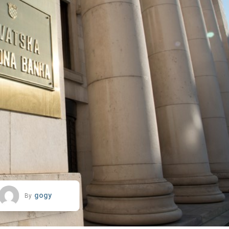
gogy
By