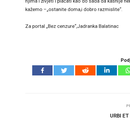
njima i živjeti i plaćati kao do sada da kasnije 
kažemo –„ostanite doma,i dobro razmislite“.
Za portal „Bez cenzure“,Jadranka Balatinac
Podj
P
URBI ET 