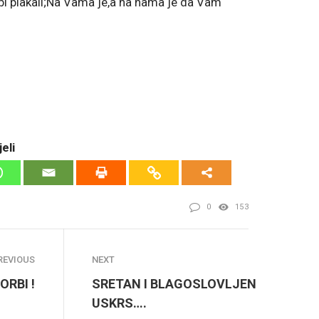
nebi plakali;Na Vama je,a na nama je da Vam
eli
0
153
REVIOUS
NEXT
ORBI !
SRETAN I BLAGOSLOVLJEN
USKRS….