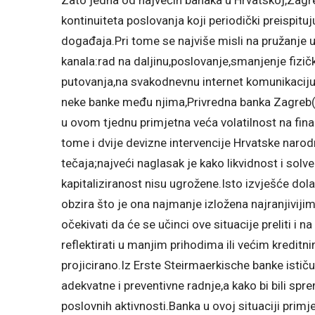
kontinuiteta poslovanja koji periodički preispitu
događaja.Pri tome se najviše misli na pružanje 
kanala:rad na daljinu,poslovanje,smanjenje fizi
putovanja,na svakodnevnu internet komunikacij
neke banke među njima,Privredna banka Zagreb(
u ovom tjednu primjetna veća volatilnost na fina
tome i dvije devizne intervencije Hrvatske narodn
tečaja;najveći naglasak je kako likvidnost i solv
kapitaliziranost nisu ugrožene.Isto izvješće dol
obzira što je ona najmanje izložena najranjivij
očekivati da će se učinci ove situacije preliti i
reflektirati u manjim prihodima ili većim kredit
projicirano.Iz Erste Steirmaerkische banke isti
adekvatne i preventivne radnje,a kako bi bili spr
poslovnih aktivnosti.Banka u ovoj situaciji primj