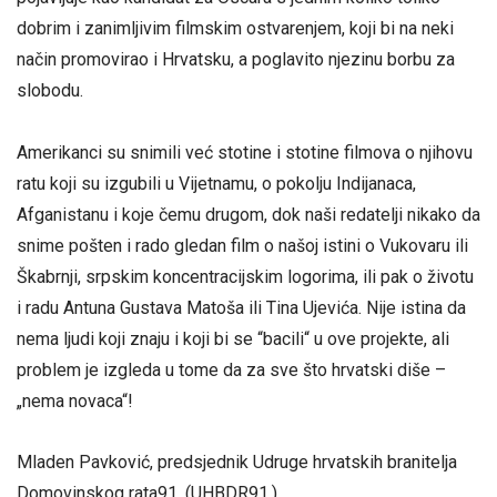
dobrim i zanimljivim filmskim ostvarenjem, koji bi na neki
način promovirao i Hrvatsku, a poglavito njezinu borbu za
slobodu.
Amerikanci su snimili već stotine i stotine filmova o njihovu
ratu koji su izgubili u Vijetnamu, o pokolju Indijanaca,
Afganistanu i koje čemu drugom, dok naši redatelji nikako da
snime pošten i rado gledan film o našoj istini o Vukovaru ili
Škabrnji, srpskim koncentracijskim logorima, ili pak o životu
i radu Antuna Gustava Matoša ili Tina Ujevića. Nije istina da
nema ljudi koji znaju i koji bi se “bacili“ u ove projekte, ali
problem je izgleda u tome da za sve što hrvatski diše –
„nema novaca“!
Mladen Pavković, predsjednik Udruge hrvatskih branitelja
Domovinskog rata91. (UHBDR91.)