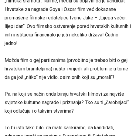
„filmska sramota“. Naime, mediji su objavili da je kandidat
Hrvatske za nagrade Goya i Oscar film već dokazane
promašene filmske redateljice Ivone Juke – „Lijepa večer,
lijepi dan“. Ovo filmsko ostvarenje pored hrvatskih kulturnih i
inih institucija financiralo je još nekoliko država! Čudno
jedno!
Možda film o gej partizanima (prvobitno je trebao biti o gej
hrvatskim braniteljima) nešto i vrijedi, ali problem je u tome
da ga još „nitko“ nije vidio, osim onih koji su „morali“!
Pa, na koji se način onda biraju hrvatski filmovi za najviše
svjetske kulturne nagrade i priznanja? Tko su ti „čarobnjaci“
koji odlučuju i o takvim stvarima?
To bi isto tako bilo, da malo karikiramo, da kandidati,