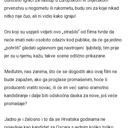
odnosno igrači za nastup u Europskom ili Svjetskom
prvenstvu u nogometu ili rukometu, budu oni za koje nikad
nitko nije čuo, ali ni vidio kako igraju!
Oni koji su uspjeli vidjeti ovo „strašilo“ od filma tvrde da
neće imati neki osobito odaziv kod publike, da će ga jedino
„pohrliti“ gledati uglavnom gej nastrojeni ljubitelji, tim prije
jer su u njemu, kažu, takve scene odlično prikazane.
Međutim, nas zanima, što će se dogoditi ako ovaj film ne
bude zapažen, ako ga proglase promašenim, hoće li
producenti vratiti novac, ili će im već samo sramotno
kandidiranje i dalje biti odskočna daska za nove, još veće
promašaje?
Jadno je i žalosno i to da se Hrvatska godinama ne
pojavljuje kao kandidat za Oscara s jednim koliko toliko