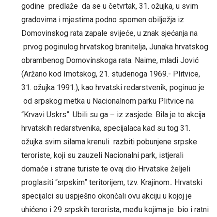
godine predlaže da se u četvrtak, 31. ožujka, u svim
gradovima i mjestima podno spomen obilježja iz
Domovinskog rata zapale svijeće, u znak sjećanja na
prvog poginulog hrvatskog branitelja, Junaka hrvatskog
obrambenog Domovinskoga rata. Naime, mladi Jović
(Aržano kod Imotskog, 21. studenoga 1969.- Plitvice,
31. ožujka 1991.), kao hrvatski redarstvenik, poginuo je
od srpskog metka u Nacionalnom parku Plitvice na
“Krvavi Uskrs”. Ubili su ga – iz zasjede. Bila je to akcija
hrvatskih redarstvenika, specijalaca kad su tog 31.
ožujka svim silama krenuli razbiti pobunjene srpske
teroriste, koji su zauzeli Nacionalni park, istjerali
domaće i strane turiste te ovaj dio Hrvatske željeli
proglasiti “srpskim” teritorijem, tzv. Krajinom.. Hrvatski
specijalci su uspješno okončali ovu akciju u kojoj je
uhićeno i 29 srpskih terorista, među kojima je bio i ratni