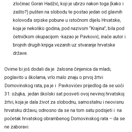
zločinac Goran Hadžić, koji je ubrzo nakon toga (kako i
zašto?) pušten na slobodu te postao jedan od glavnih
kolovođa srpske pobune u istočnom dijelu Hrvatske,
koja je nekoliko godina, pod nazivom “Krajina”, bila pod
četničkom okupacijom -kazao je Pavković, inače autor i
brojnih drugih knjiga vezanih uz stvaranje hrvatske
države.
Ovime bi još dodali da je žalosna činjenica da mladi,
poglavito u školama, vrlo malo znaju o prvoj žrtvi
Domovinskog rata, pa je i Pavkovićev prijedlog da se uoči
31. ožujka, jedan školski sat posveti ovoj nevinoj hrvatskoj
žrtvi, koja je dala život za slobodnu, samostalnu i neovisnu
hrvatsku državu, odnosno da se na tom satu podsjeti i na
početak hrvatskog obrambenog Domovinskog rata – da se
ne zaboravi.