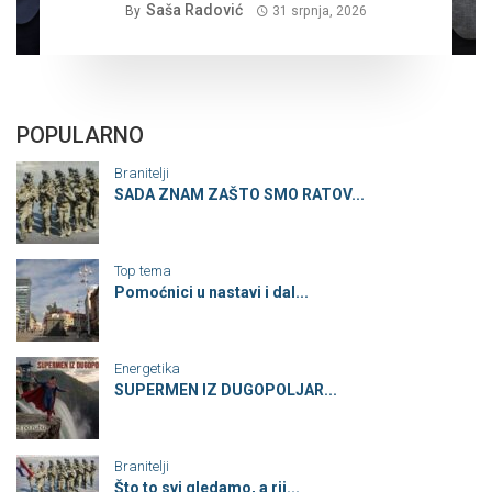
Saša Radović
By
31 srpnja, 2026
POPULARNO
Branitelji
SADA ZNAM ZAŠTO SMO RATOV...
Top tema
Pomoćnici u nastavi i dal...
Energetika
SUPERMEN IZ DUGOPOLJAR...
Branitelji
Što to svi gledamo, a rij...