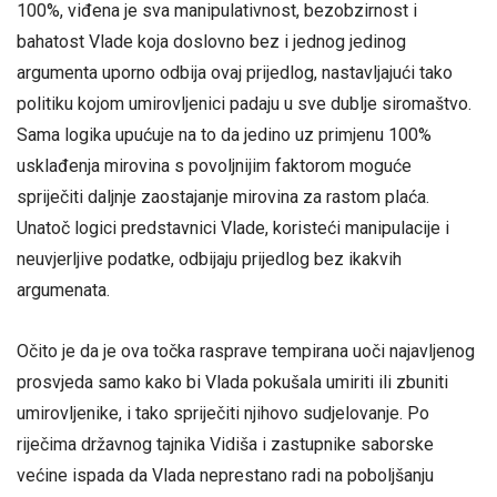
100%, viđena je sva manipulativnost, bezobzirnost i
bahatost Vlade koja doslovno bez i jednog jedinog
argumenta uporno odbija ovaj prijedlog, nastavljajući tako
politiku kojom umirovljenici padaju u sve dublje siromaštvo.
Sama logika upućuje na to da jedino uz primjenu 100%
usklađenja mirovina s povoljnijim faktorom moguće
spriječiti daljnje zaostajanje mirovina za rastom plaća.
Unatoč logici predstavnici Vlade, koristeći manipulacije i
neuvjerljive podatke, odbijaju prijedlog bez ikakvih
argumenata.
Očito je da je ova točka rasprave tempirana uoči najavljenog
prosvjeda samo kako bi Vlada pokušala umiriti ili zbuniti
umirovljenike, i tako spriječiti njihovo sudjelovanje. Po
riječima državnog tajnika Vidiša i zastupnike saborske
većine ispada da Vlada neprestano radi na poboljšanju