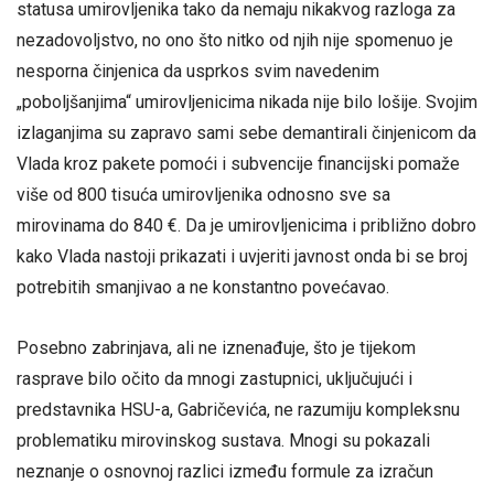
statusa umirovljenika tako da nemaju nikakvog razloga za
nezadovoljstvo, no ono što nitko od njih nije spomenuo je
nesporna činjenica da usprkos svim navedenim
„poboljšanjima“ umirovljenicima nikada nije bilo lošije. Svojim
izlaganjima su zapravo sami sebe demantirali činjenicom da
Vlada kroz pakete pomoći i subvencije financijski pomaže
više od 800 tisuća umirovljenika odnosno sve sa
mirovinama do 840 €. Da je umirovljenicima i približno dobro
kako Vlada nastoji prikazati i uvjeriti javnost onda bi se broj
potrebitih smanjivao a ne konstantno povećavao.
Posebno zabrinjava, ali ne iznenađuje, što je tijekom
rasprave bilo očito da mnogi zastupnici, uključujući i
predstavnika HSU-a, Gabričevića, ne razumiju kompleksnu
problematiku mirovinskog sustava. Mnogi su pokazali
neznanje o osnovnoj razlici između formule za izračun