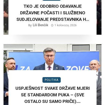
TKO JE ODOBRIO ODAVANJE
DRŽAVNE POČASTI I SLUŽBENO
SUDJELOVANJE PREDSTAVNIKA HV
NA RUŠNJAKU KOD BADERNE 27,
Lili Benčik
By
1 kolovoza, 2026
SRPNJA 2026. GODINE.?
POLITIKA
USPJEŠNOST SVAKE DRŽAVE MJERI
SE STANDARDOM PUKA – (SVE
OSTALO SU SAMO PRIČE)….