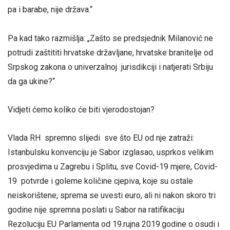
pa i barabe, nije država.“
Pa kad tako razmišlja: „Zašto se predsjednik Milanović ne
potrudi zaštititi hrvatske državljane, hrvatske branitelje od
Srpskog zakona o univerzalnoj jurisdikciji i natjerati Srbiju
da ga ukine?“
Vidjeti ćemo koliko će biti vjerodostojan?
Vlada RH spremno slijedi sve što EU od nje zatraži:
Istanbulsku konvenciju je Sabor izglasao, usprkos velikim
prosvjedima u Zagrebu i Splitu, sve Covid-19 mjere, Covid-
19 potvrde i goleme količine cjepiva, koje su ostale
neiskorištene, sprema se uvesti euro, ali ni nakon skoro tri
godine nije spremna poslati u Sabor na ratifikaciju
Rezoluciju EU Parlamenta od 19.rujna 2019.godine o osudi i