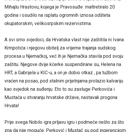
Mihajlu Hrastovu, kojega je Pravosuđe maltretiralo 20
godina i osudilo na isplatu ogromnih iznosa odšteta
okupatorskim, velikosrpskim rezervistima.
A svi smo svjedoci, da Hrvatska vlast nije zaštitila ni Ivana
Krmpotića i njegovu obitelj za vrijeme trajanja sudskog
procesa u Njemačkoj, već ih je Njemačka stavila pod svoju
zaštitu. Njegove dvije kćerke suspendirane su, Helena na
HRT, a Gabrijela u KIC-u, a on je dobio otkaz , pa tužbom
vraćen na posao, pod stalnim prijetnjama prolazio kalvariju
kao svjedok na suđenju. Eto to su zasluge Perkovića i
Mustaća u stvaranju hrvatske države, nastavak progona
Hrvata!
Prije svega Nobilo igra prljavu igru i podmeće nešto za što
zna da nije moguće. Perković i Mustač su pod ingerencijom