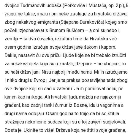
dvojice Tuđmanovih udbaša (Perkovića i Mustača, op. ž.p.), k
vragu, ne tak je, imaju i oni neke zasluge za hrvatsku državu,
zbog nekakvog emigranta (Stjepana Đurekovića) kojeg smo
počeli izjednačavat s Brunom Bušićem – a oni su nebo i
zemlja – ta dva čovjeka, rezultira time da Hrvatska već
osam godina izručuje svoje državljane šakom i kapom.
Dakle, nastavit ću ovu priču. Ljude koje ne bi trebalo izručiti
za nekakva djela koja su u zastari, džepare – ne ubojice. To
su naši državljani. Nisu najbolji među nama. Mi ih izručujemo.
I nitko drugi u Evropi. Jer je ta praksa postavljena tada zbog
ove dvojice koji su sad u zatvoru. Ja ih pomilovat neću, ne
kanim kao ni ikoga. Ali hrvatski ljudi, možda ne najuzorniji
građani, kao zadnji tanki ćumur iz Bosne, idu u vagonima a
drugi nama odbijaju. Osam godina to traje da bi se štitila
stražnjica nekolicine sudaca koji su u toj zavjeri sudjelovali.
Dosta je. Ukinite to više! Država koja ne štiti svoje građane,