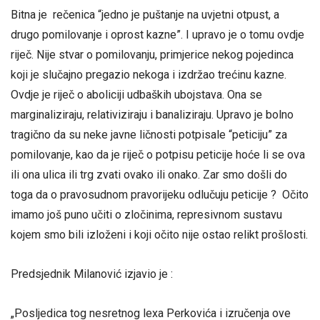
Bitna je rečenica “jedno je puštanje na uvjetni otpust, a
drugo pomilovanje i oprost kazne”. I upravo je o tomu ovdje
riječ. Nije stvar o pomilovanju, primjerice nekog pojedinca
koji je slučajno pregazio nekoga i izdržao trećinu kazne.
Ovdje je riječ o aboliciji udbaških ubojstava. Ona se
marginaliziraju, relativiziraju i banaliziraju. Upravo je bolno
tragično da su neke javne ličnosti potpisale “peticiju” za
pomilovanje, kao da je riječ o potpisu peticije hoće li se ova
ili ona ulica ili trg zvati ovako ili onako. Zar smo došli do
toga da o pravosudnom pravorijeku odlučuju peticije ? Očito
imamo još puno učiti o zločinima, represivnom sustavu
kojem smo bili izloženi i koji očito nije ostao relikt prošlosti.
Predsjednik Milanović izjavio je :
„Posljedica tog nesretnog lexa Perkovića i izručenja ove