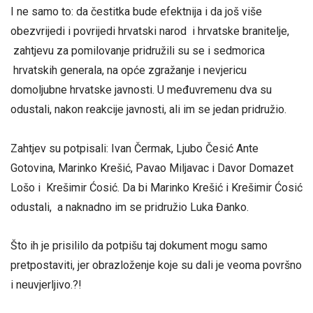
I ne samo to: da čestitka bude efektnija i da još više
obezvrijedi i povrijedi hrvatski narod i hrvatske branitelje,
zahtjevu za pomilovanje pridružili su se i sedmorica
hrvatskih generala, na opće zgražanje i nevjericu
domoljubne hrvatske javnosti. U međuvremenu dva su
odustali, nakon reakcije javnosti, ali im se jedan pridružio.
Zahtjev su potpisali: Ivan Čermak, Ljubo Česić Ante
Gotovina, Marinko Krešić, Pavao Miljavac i Davor Domazet
Lošo i Krešimir Ćosić. Da bi Marinko Krešić i Krešimir Ćosić
odustali, a naknadno im se pridružio Luka Đanko.
Što ih je prisililo da potpišu taj dokument mogu samo
pretpostaviti, jer obrazloženje koje su dali je veoma površno
i neuvjerljivo.?!