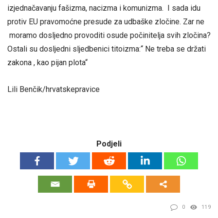
izjednačavanju fašizma, nacizma i komunizma. I sada idu
protiv EU pravomoćne presude za udbaške zločine. Zar ne
moramo dosljedno provoditi osude počinitelja svih zločina?
Ostali su dosljedni sljedbenici titoizma:“ Ne treba se držati
zakona , kao pijan plota“
Lili Benčik/hrvatskepravice
Podjeli
0
119