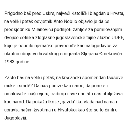
Prigodno baš pred Uskrs, najveći Katolički blagdan u Hrvata,
na veliki petak odvjetnik Anto Nobilo objavio je da će
predsjedniku Milanoviću podnijeti zahtjev za pomilovanjem
dvojice čelnika zloglasne jugoslavenske tajne službe UDBE,
koje je osudilo njemačko pravosuđe kao nalogodavce za
okrutno ubojstvo hrvatskog emigranta Stjepana Đurekovića
1983.godine.
Zašto baš na veliki petak, na kršćanski spomendan Isusove
muke i smrti!? Da nas ponize kao narod, da ponize i
omalovaže našu vjeru, tradiciju i sve ono što nas obilježava
kao narod. Da pokažu tko je „gazda“ tko vlada nad nama i
upravlja našim životima i u Hrvatskoj kao što su to činili u
Jugoslaviji.