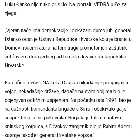
Luku Đanko nije nitko prisilio. Na portalu VEDRA piše za
njega:
„Vjeran načelima demokracije i dokazani domoljub, general
Džanko odan je Ustavu Republike Hrvatske koju je branio u
Domovinskom ratu, a na tom tragu promotor je i zaštitnik
antifašizma kao jednog od temelja državnosti Republike
Hrvatske.
Kao oficir bivše JNA Luka Džanko nikada nije proganjan u
vojsci nekadašnje države, dapače na svim poljima bio je
ocjenjivan odličnim uspjehom. Na početku rata 1991. bio je
na dužnosti komandanta brigade u Sinju i očekivalo ga je
unapređenje u čin pukovnika. Brigada je bila u sastavu
kninskog korpusa, a Džankov zamjenik bio je Rahim Ademi,
kasnije također general Hrvatske vojske.“