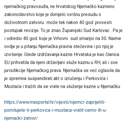
njemačkog pravosuđa, ne hrvatskog Njemačko kazneno
zakonodavstvo koje je donijelo ovršnu presudu o
doživotnom zatvoru.. može tek nakon 40 god. provesti
postupak revizije. To je znao Županijski Sud Karlovac . Pa je
i odredio 40 god. koje je Vrhovni sud smanjio na 30. Naime
ovdje je u pitanju Njemačka pravna stečevina i po njoj je
izvršenje. Glede izdržavanja kazne Hrvatska je kao članica
EU prihvatila da njeni državljani služe kaznu u RH, ali i sve
jurisdikcije Njemačkog prava. Njemačka se već oglasila da
je spremna suspendirati akt o izručenju i Perkovića i
Mustaća i tražiti da se vrate na služenje kazne u Njemačku.
https://www.maxportal.hr/vijesti/nijemci-zaprijetili-
pomilujete-li-perkovica-i-mustaca-vratit-cemo-ih-u-
njemacki-zatvor/