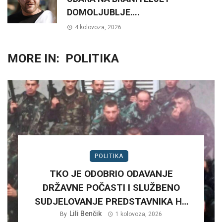
DOMOLJUBLJE….
4 kolovoza, 2026
MORE IN:
POLITIKA
POLITIKA
TKO JE ODOBRIO ODAVANJE
DRŽAVNE POČASTI I SLUŽBENO
SUDJELOVANJE PREDSTAVNIKA HV
NA RUŠNJAKU KOD BADERNE 27,
Lili Benčik
By
1 kolovoza, 2026