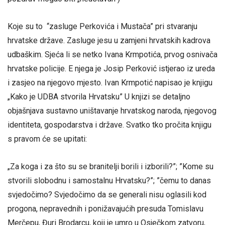
Koje su to “zasluge Perkovića i Mustača” pri stvaranju
hrvatske države. Zasluge jesu u zamjeni hrvatskih kadrova
udbaškim. Sjeća li se netko Ivana Krmpotića, prvog osnivača
hrvatske policije. E njega je Josip Perković istjerao iz ureda
i zasjeo na njegovo mjesto. Ivan Krmpotić napisao je knjigu
„Kako je UDBA stvorila Hrvatsku” U knjizi se detaljno
objašnjava sustavno uništavanje hrvatskog naroda, njegovog
identiteta, gospodarstva i države. Svatko tko pročita knjigu
s pravom će se upitati:
„Za koga i za što su se branitelji borili i izborili?”; ”Kome su
stvorili slobodnu i samostalnu Hrvatsku?”; ”čemu to danas
svjedočimo? Svjedočimo da se generali nisu oglasili kod
progona, nepravednih i ponižavajućih presuda Tomislavu
Merčepu, Đuri Brodarcu, koji je umro u Osječkom zatvoru,