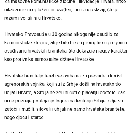
Za masovne komunističke zločine i likvidacije Hrvata, nitko
nikada nije ni optužen, ni osuđen, ni u Jugoslaviji, što je
razumljivo, ali ni u Hrvatskoj.
Hrvatsko Pravosuđe u 30 godina nikoga nije osudilo za
komunističke zločine, ali je bilo brzo i promptno u progonu i
osuđivanju hrvatskih branitelja, što dokazuje njegov karakter
kao protivnika samostalne države Hrvatske.
Hrvatske branitelje tereti se ovrhama za presude u korist
agresorskih vojnika, koji su iz Srbije došli na hrvatsko tlo
ubijati Hrvate, a Srbija ne želi ni čuti o plaćanju odštete, čak
ni ne priznaje postojanje logora na teritoriju Srbije, gdje su
zatočili, mučili, silovali i ubijali ne samo hrvatske branitelje,
nego djecu i starce.