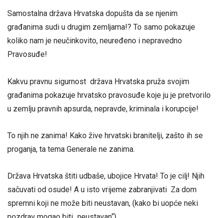
Samostalna država Hrvatska dopušta da se njenim
građanima sudi u drugim zemljama!? To samo pokazuje
koliko nam je neučinkovito, neuređeno i nepravedno
Pravosuđe!
Kakvu pravnu sigurnost država Hrvatska pruža svojim
građanima pokazuje hrvatsko pravosuđe koje ju je pretvorilo
u zemlju pravnih apsurda, nepravde, kriminala i korupcije!
To njih ne zanima! Kako žive hrvatski branitelji, zašto ih se
proganja, ta tema Generale ne zanima.
Država Hrvatska štiti udbaše, ubojice Hrvata! To je cilj! Njih
sačuvati od osude! A u isto vrijeme zabranjivati Za dom
spremni koji ne može biti neustavan, (kako bi uopće neki
pozdrav mogao biti „neustavan“)