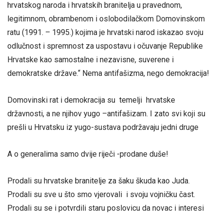
hrvatskog naroda i hrvatskih branitelja u pravednom,
legitimnom, obrambenom i oslobodilačkom Domovinskom
ratu (1991. – 1995.) kojima je hrvatski narod iskazao svoju
odlučnost i spremnost za uspostavu i očuvanje Republike
Hrvatske kao samostalne i nezavisne, suverene i
demokratske države.“ Nema antifašizma, nego demokracija!
Domovinski rat i demokracija su temelji hrvatske
državnosti, a ne njihov yugo –antifašizam. I zato svi koji su
prešli u Hrvatsku iz yugo-sustava podržavaju jedni druge
A o generalima samo dvije riječi -prodane duše!
Prodali su hrvatske branitelje za šaku škuda kao Juda.
Prodali su sve u što smo vjerovali i svoju vojničku čast.
Prodali su se i potvrdili staru poslovicu da novac i interesi