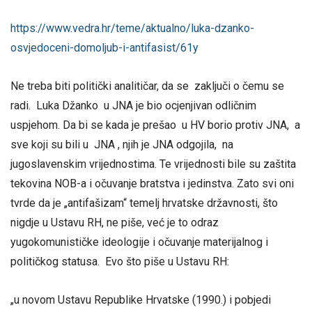
https://www.vedra.hr/teme/aktualno/luka-dzanko-
osvjedoceni-domoljub-i-antifasist/61y
Ne treba biti politički analitičar, da se zaključi o čemu se
radi. Luka Džanko u JNA je bio ocjenjivan odličnim
uspjehom. Da bi se kada je prešao u HV borio protiv JNA, a
sve koji su bili u JNA , njih je JNA odgojila, na
jugoslavenskim vrijednostima. Te vrijednosti bile su zaštita
tekovina NOB-a i očuvanje bratstva i jedinstva. Zato svi oni
tvrde da je „antifašizam“ temelj hrvatske državnosti, što
nigdje u Ustavu RH, ne piše, već je to odraz
yugokomunističke ideologije i očuvanje materijalnog i
političkog statusa. Evo što piše u Ustavu RH:
„u novom Ustavu Republike Hrvatske (1990.) i pobjedi