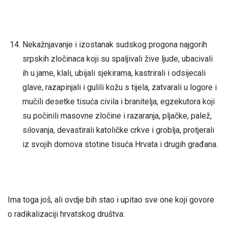
Nekažnjavanje i izostanak sudskog progona najgorih
srpskih zločinaca koji su spaljivali žive ljude, ubacivali
ih u jame, klali, ubijali sjekirama, kastrirali i odsijecali
glave, razapinjali i gulili kožu s tijela, zatvarali u logore i
mučili desetke tisuća civila i branitelja, egzekutora koji
su počinili masovne zločine i razaranja, pljačke, palež,
silovanja, devastirali katoličke crkve i groblja, protjerali
iz svojih domova stotine tisuća Hrvata i drugih građana.
Ima toga još, ali ovdje bih stao i upitao sve one koji govore
o radikalizaciji hrvatskog društva: