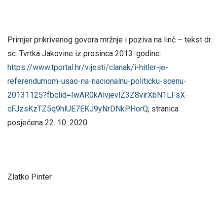
Primjer prikrivenog govora mržnje i poziva na linč – tekst dr.
sc. Tvrtka Jakovine iz prosinca 2013. godine:
https://www.tportal.hr/vijesti/clanak/i-hitler-je-
referendumom-usao-na-nacionalnu-politicku-scenu-
20131125?fbclid=IwAR0kAlvjevlZ3Z8virXbN1LFsX-
cFJzsKzTZ5q9hlUE7EKJ9yNrDNkPHorQ
; stranica
posjećena 22. 10. 2020.
Zlatko Pinter