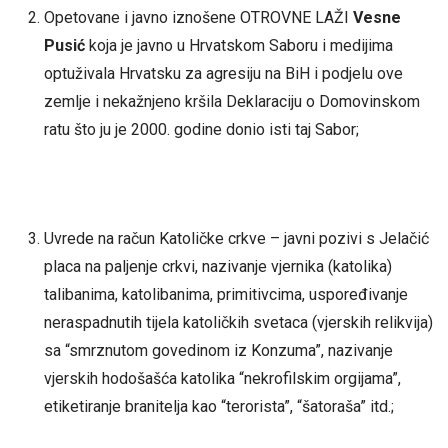
Opetovane i javno iznošene OTROVNE LAŽI
Vesne
Pusić
koja je javno u Hrvatskom Saboru i medijima
optuživala Hrvatsku za agresiju na BiH i podjelu ove
zemlje i nekažnjeno kršila Deklaraciju o Domovinskom
ratu što ju je 2000. godine donio isti taj Sabor;
Uvrede na račun Katoličke crkve – javni pozivi s Jelačić
placa na paljenje crkvi, nazivanje vjernika (katolika)
talibanima, katolibanima, primitivcima, uspoređivanje
neraspadnutih tijela katoličkih svetaca (vjerskih relikvija)
sa “smrznutom govedinom iz Konzuma”, nazivanje
vjerskih hodošašća katolika “nekrofilskim orgijama”,
etiketiranje branitelja kao “terorista”, “šatoraša” itd.;