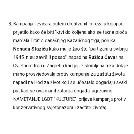
Kampanja ljevičara putem društvenih mreža u kojoj se
prijetilo kako će biti “krvi do koljena ako se takne ploča
maršala Tita” s današnjeg Kazališnog trga, poruka
Nenada Stazića
kako mu je žao što “partizani u svibnju
1945. nisu završili posao”, napad na
Ružicu Ćavar
na
Cvjetnom trgu u Zagrebu kad joj je slomljena ruka dok je
mirno prosvjedovala protiv kampanje za zaštitu života,
napadi na Hod za život koji se učestalo događaju svaki
put kad se ova manifestacija događa, agresivno
NAMETANJE LGBT “KULTURE”, prljava kampanja protiv
konzervativnog svjetonazora i zaštite života;