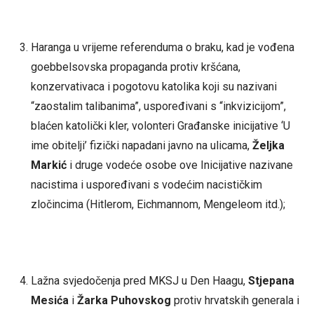
Haranga u vrijeme referenduma o braku, kad je vođena
goebbelsovska propaganda protiv kršćana,
konzervativaca i pogotovu katolika koji su nazivani
“zaostalim talibanima”, uspoređivani s “inkvizicijom”,
blaćen katolički kler, volonteri Građanske inicijative ‘U
ime obitelji’ fizički napadani javno na ulicama,
Željka
Markić
i druge vodeće osobe ove Inicijative nazivane
nacistima i uspoređivani s vodećim nacističkim
zločincima (Hitlerom, Eichmannom, Mengeleom itd.);
Lažna svjedočenja pred MKSJ u Den Haagu,
Stjepana
Mesića
i
Žarka Puhovskog
protiv hrvatskih generala i