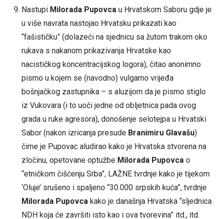
Nastupi
Milorada Pupovca
u Hrvatskom Saboru gdje je
u više navrata nastojao Hrvatsku prikazati kao
“fašističku” (dolazeći na sjednicu sa žutom trakom oko
rukava s nakanom prikazivanja Hrvatske kao
nacističkog koncentracijskog logora), čitao anonimno
pismo u kojem se (navodno) vulgarno vrijeđa
bošnjačkog zastupnika – s aluzijom da je pismo stiglo
iz Vukovara (i to uoči jedne od obljetnica pada ovog
grada u ruke agresora), donošenje selotejpa u Hrvatski
Sabor (nakon izricanja presude
Branimiru Glavašu
)
čime je Pupovac aludirao kako je Hrvatska stvorena na
zločinu, opetovane optužbe
Milorada Pupovca
o
“etničkom čišćenju Srba”, LAŽNE tvrdnje kako je tijekom
‘Oluje’ srušeno i spaljeno “30.000 srpskih kuća”, tvrdnje
Milorada Pupovca
kako je današnja Hrvatska “sljednica
NDH koja će završiti isto kao i ova tvorevina” itd., itd.