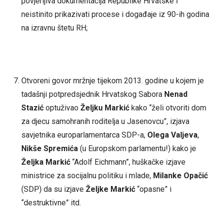
povjerljiva dokumentacija Republike Hrvatske i
neistinito prikazivati procese i događaje iz 90-ih godina
na izravnu štetu RH;
Otvoreni govor mržnje tijekom 2013. godine u kojem je
tadašnji potpredsjednik Hrvatskog Sabora
Nenad
Stazić
optuživao
Željku Markić
kako “želi otvoriti dom
za djecu samohranih roditelja u Jasenovcu”, izjava
savjetnika europarlamentarca SDP-a,
Olega Valjeva
,
Nikše Spremića
(u Europskom parlamentu!) kako je
Željka Markić
“Adolf Eichmann”, huškačke izjave
ministrice za socijalnu politiku i mlade,
Milanke Opačić
(SDP) da su izjave
Željke Markić
“opasne” i
“destruktivne” itd.