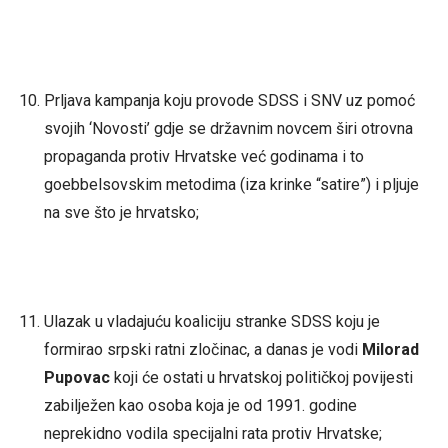
Prljava kampanja koju provode SDSS i SNV uz pomoć
svojih ‘Novosti’ gdje se državnim novcem širi otrovna
propaganda protiv Hrvatske već godinama i to
goebbelsovskim metodima (iza krinke “satire”) i pljuje
na sve što je hrvatsko;
Ulazak u vladajuću koaliciju stranke SDSS koju je
formirao srpski ratni zločinac, a danas je vodi
Milorad
Pupovac
koji će ostati u hrvatskoj političkoj povijesti
zabilježen kao osoba koja je od 1991. godine
neprekidno vodila specijalni rata protiv Hrvatske;