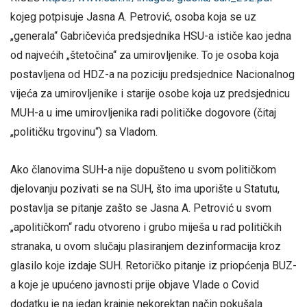
kojeg potpisuje Jasna A. Petrović, osoba koja se uz
„generala“ Gabričevića predsjednika HSU-a ističe kao jedna
od najvećih „štetočina“ za umirovljenike. To je osoba koja
postavljena od HDZ-a na poziciju predsjednice Nacionalnog
vijeća za umirovljenike i starije osobe koja uz predsjednicu
MUH-a u ime umirovljenika radi političke dogovore (čitaj
„političku trgovinu“) sa Vladom.
Ako članovima SUH-a nije dopušteno u svom političkom
djelovanju pozivati se na SUH, što ima uporište u Statutu,
postavlja se pitanje zašto se Jasna A. Petrović u svom
„apolitičkom“ radu otvoreno i grubo miješa u rad političkih
stranaka, u ovom slučaju plasiranjem dezinformacija kroz
glasilo koje izdaje SUH. Retoričko pitanje iz priopćenja BUZ-
a koje je upućeno javnosti prije objave Vlade o Covid
dodatku je na jedan krajnje nekorektan način pokušala