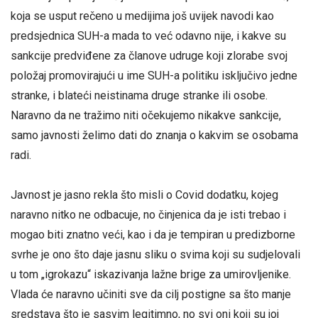
koja se usput rečeno u medijima još uvijek navodi kao
predsjednica SUH-a mada to već odavno nije, i kakve su
sankcije predviđene za članove udruge koji zlorabe svoj
položaj promovirajući u ime SUH-a politiku isključivo jedne
stranke, i blateći neistinama druge stranke ili osobe.
Naravno da ne tražimo niti očekujemo nikakve sankcije,
samo javnosti želimo dati do znanja o kakvim se osobama
radi.
Javnost je jasno rekla što misli o Covid dodatku, kojeg
naravno nitko ne odbacuje, no činjenica da je isti trebao i
mogao biti znatno veći, kao i da je tempiran u predizborne
svrhe je ono što daje jasnu sliku o svima koji su sudjelovali
u tom „igrokazu“ iskazivanja lažne brige za umirovljenike.
Vlada će naravno učiniti sve da cilj postigne sa što manje
sredstava što je sasvim legitimno, no svi oni koji su joj