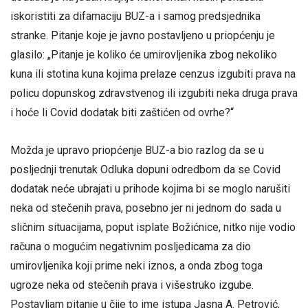
iskoristiti za difamaciju BUZ-a i samog predsjednika
stranke. Pitanje koje je javno postavljeno u priopćenju je
glasilo: „Pitanje je koliko će umirovljenika zbog nekoliko
kuna ili stotina kuna kojima prelaze cenzus izgubiti prava na
policu dopunskog zdravstvenog ili izgubiti neka druga prava
i hoće li Covid dodatak biti zaštićen od ovrhe?“
Možda je upravo priopćenje BUZ-a bio razlog da se u
posljednji trenutak Odluka dopuni odredbom da se Covid
dodatak neće ubrajati u prihode kojima bi se moglo narušiti
neka od stečenih prava, posebno jer ni jednom do sada u
sličnim situacijama, poput isplate Božićnice, nitko nije vodio
računa o mogućim negativnim posljedicama za dio
umirovljenika koji prime neki iznos, a onda zbog toga
ugroze neka od stečenih prava i višestruko izgube.
Postavljam pitanje u čije to ime istupa Jasna A. Petrović,