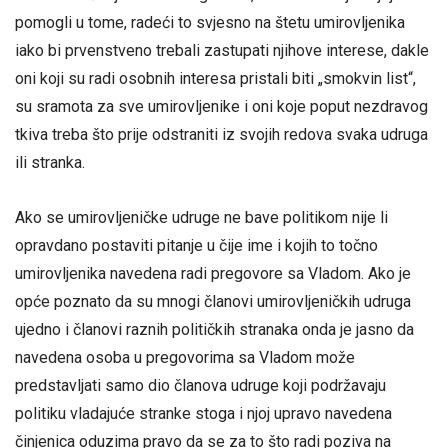
pomogli u tome, radeći to svjesno na štetu umirovljenika
iako bi prvenstveno trebali zastupati njihove interese, dakle
oni koji su radi osobnih interesa pristali biti „smokvin list“,
su sramota za sve umirovljenike i oni koje poput nezdravog
tkiva treba što prije odstraniti iz svojih redova svaka udruga
ili stranka.
Ako se umirovljeničke udruge ne bave politikom nije li
opravdano postaviti pitanje u čije ime i kojih to točno
umirovljenika navedena radi pregovore sa Vladom. Ako je
opće poznato da su mnogi članovi umirovljeničkih udruga
ujedno i članovi raznih političkih stranaka onda je jasno da
navedena osoba u pregovorima sa Vladom može
predstavljati samo dio članova udruge koji podržavaju
politiku vladajuće stranke stoga i njoj upravo navedena
činjenica oduzima pravo da se za to što radi poziva na