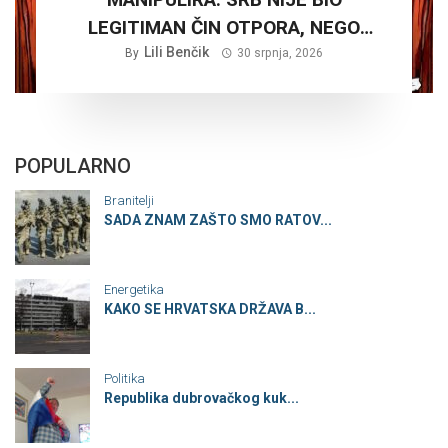
LEGITIMAN ČIN OTPORA, NEGO
PLANSKA ČETNIČKA AGRESIJA SA
Lili Benčik
By
30 srpnja, 2026
CILJEM STVARANJA VELIKE SRBIJE
POPULARNO
Branitelji
SADA ZNAM ZAŠTO SMO RATOV...
Energetika
KAKO SE HRVATSKA DRŽAVA B...
Politika
Republika dubrovačkog kuk...