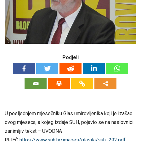
Podjeli
U posljednjem mjesečniku Glas umirovljenika koji je izašao
ovog mjeseca, a kojeg izdaje SUH, pojavio se na naslovnici
zanimljiv tekst – UVODNA
RIJEČ
https://www.suh.hr/images/glasila/suh_292.pdf