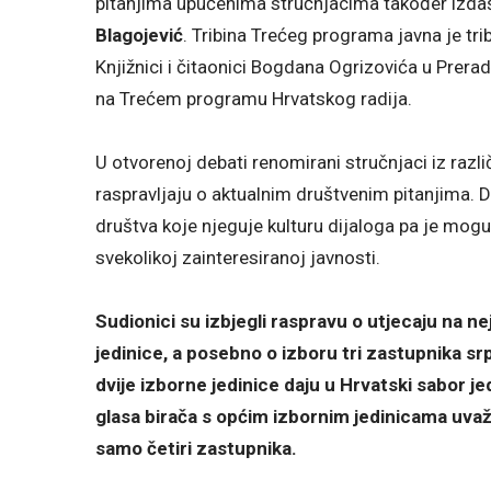
pitanjima upućenima stručnjacima također izdašn
Blagojević
. Tribina Trećeg programa javna je t
Knjižnici i čitaonici Bogdana Ogrizovića u Prerad
na Trećem programu Hrvatskog radija.
U otvorenoj debati renomirani stručnjaci iz razli
raspravljaju o aktualnim društvenim pitanjima. 
društva koje njeguje kulturu dijaloga pa je mog
svekolikoj zainteresiranoj javnosti.
Sudionici su izbjegli raspravu o utjecaju na ne
jedinice, a posebno o izboru tri zastupnika sr
dvije izborne jedinice daju u Hrvatski sabor 
glasa birača s općim izbornim jedinicama uvaž
samo četiri zastupnika.