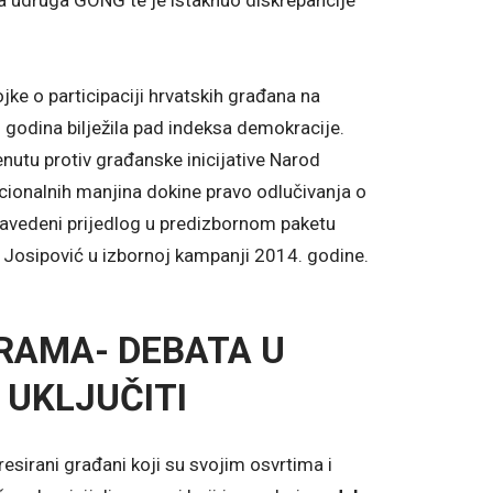
la udruga GONG te je istaknuo diskrepancije
ke o participaciji hrvatskih građana na
o godina bilježila pad indeksa demokracije.
enutu protiv građanske inicijative Narod
cionalnih manjina dokine pravo odlučivanja o
navedeni prijedlog u predizbornom paketu
 Josipović u izbornoj kampanji 2014. godine.
RAMA- DEBATA U
 UKLJUČITI
resirani građani koji su svojim osvrtima i