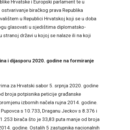
like Hrvatske i Europski parlament te u
ostvarivanje biračkog prava Republika
valištem u Republici Hrvatskoj koji se u doba
ogu glasovati u sjedištima diplomatsko-
stranoj državi u kojoj se nalaze ili na koji
ina i dijasporu 2020. godine na formiranje
rima za Hrvatski sabor 5. srpnja 2020. godine
od broja potpisnika peticije građanske
promjenu izbornih načela rujna 2014. godine.
 Pupovca s 10.733, Draganu Jeckov s 8.376 i
11.253 birača što je 33,83 puta manje od broja
 2014. godine. Ostalih 5 zastupnika nacionalnih