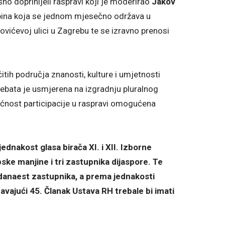
o doprinijeli raspravi koji je moderirao
Jakov
ribina koja se jednom mjesečno održava u
ovićevoj ulici u Zagrebu te se izravno prenosi
čitih područja znanosti, kulture i umjetnosti
Debata je usmjerena na izgradnju pluralnog
ućnost participacije u raspravi omogućena
jednakost glasa birača XI. i XII. Izborne
pske manjine i tri zastupnika dijaspore. Te
jedanaest zastupnika, a prema jednakosti
avajući 45. Članak Ustava RH trebale bi imati