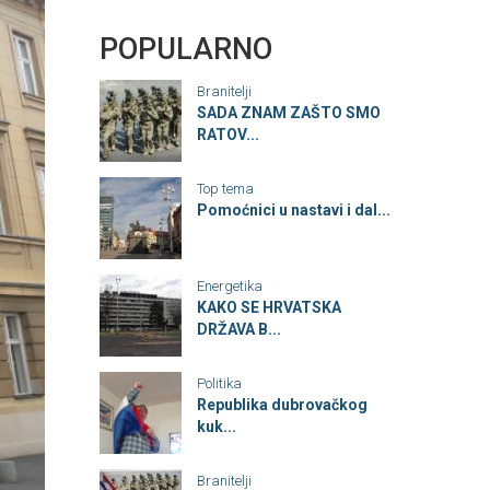
POPULARNO
Branitelji
SADA ZNAM ZAŠTO SMO
RATOV...
Top tema
Pomoćnici u nastavi i dal...
Energetika
KAKO SE HRVATSKA
DRŽAVA B...
Politika
Republika dubrovačkog
kuk...
Branitelji