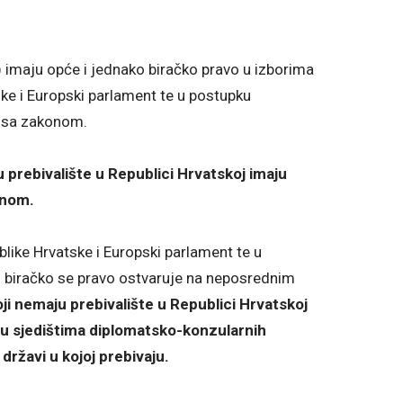
i) imaju opće i jednako biračko pravo u izborima
ske i Europski parlament te u postupku
u sa zakonom.
u prebivalište u Republici Hrvatskoj imaju
onom.
like Hrvatske i Europski parlament te u
biračko se pravo ostvaruje na neposrednim
oji nemaju prebivalište u Republici Hrvatskoj
 u sjedištima diplomatsko-konzularnih
ržavi u kojoj prebivaju.