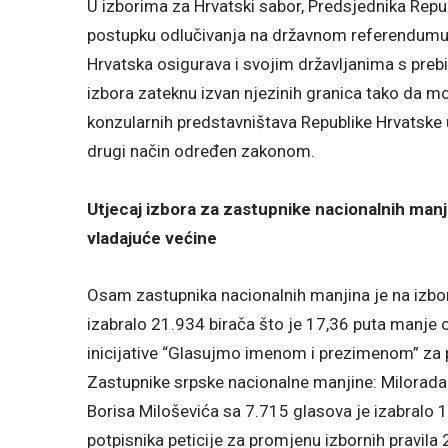
U izborima za Hrvatski sabor, Predsjednika Repub
postupku odlučivanja na državnom referendumu 
Hrvatska osigurava i svojim državljanima s prebi
izbora zateknu izvan njezinih granica tako da m
konzularnih predstavništava Republike Hrvatske u 
drugi način određen zakonom.
Utjecaj izbora za zastupnike nacionalnih manj
vladajuće većine
Osam zastupnika nacionalnih manjina je na izbo
izabralo 21.934 birača što je 17,36 puta manje 
inicijative “Glasujmo imenom i prezimenom” za 
Zastupnike srpske nacionalne manjine: Milorada
Borisa Miloševića sa 7.715 glasova je izabralo 
potpisnika peticije za promjenu izbornih pravila