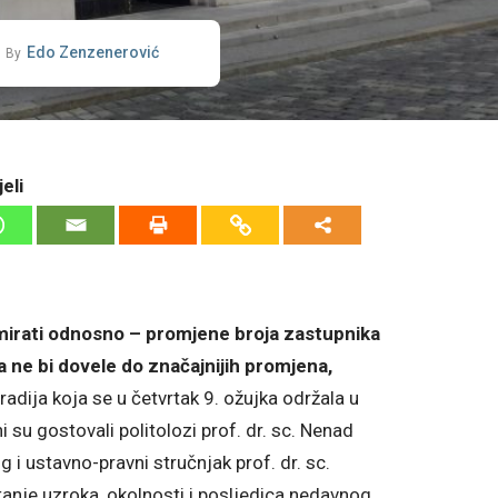
Edo Zenzenerović
By
eli
mirati odnosno – promjene broja zastupnika
a ne bi dovele do značajnijih promjena,
adija koja se u četvrtak 9. ožujka održala u
i su gostovali politolozi prof. dr. sc. Nenad
og i ustavno-pravni stručnjak prof. dr. sc.
tanje uzroka, okolnosti i posljedica nedavnog