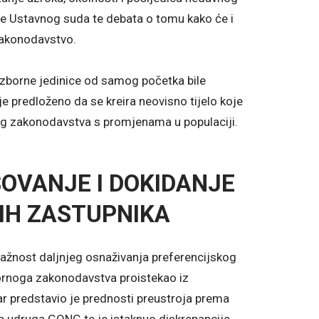
e Ustavnog suda te debata o tomu kako će i
zakonodavstvo.
izborne jedinice od samog početka bile
je predloženo da se kreira neovisno tijelo koje
og zakonodavstva s promjenama u populaciji.
OVANJE I DOKIDANJE
IH ZASTUPNIKA
važnost daljnjeg osnaživanja preferencijskog
ornoga zakonodavstva proistekao iz
r predstavio je prednosti preustroja prema