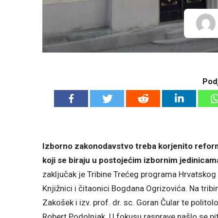
Podj
I
zborno zakonodavstvo treba korjenito refor
koji se biraju u postojećim izbornim jedinicam
zaključak je Tribine Trećeg programa Hrvatskog r
Knjižnici i čitaonici Bogdana Ogrizovića. Na tribin
Zakošek i izv. prof. dr. sc. Goran Čular te politol
Robert Podolnjak. U fokusu rasprave našlo se pi