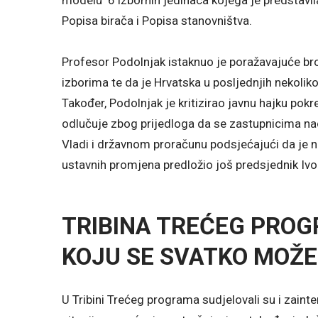
modelu 6 izbornih jedinaca kojega je predstavi
Popisa birača i Popisa stanovništva.
Profesor Podolnjak istaknuo je poražavajuće broj
izborima te da je Hrvatska u posljednjih nekolik
Također, Podolnjak je kritizirao javnu hajku pokr
odlučuje zbog prijedloga da se zastupnicima na
Vladi i državnom proračunu podsjećajući da je 
ustavnih promjena predložio još predsjednik Ivo
TRIBINA TREĆEG PROG
KOJU SE SVATKO MOŽE
U Tribini Trećeg programa sudjelovali su i zainte