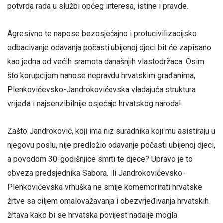
potvrda rada u službi općeg interesa, istine i pravde.
Agresivno te napose bezosjećajno i protucivilizacijsko
odbacivanje odavanja počasti ubijenoj djeci bit će zapisano
kao jedna od većih sramota današnjih vlastodržaca. Osim
što korupcijom nanose nepravdu hrvatskim građanima,
Plenkovićevsko-
Jandrokovićevska vladajuća struktura
vrijeđa i najsenzibilnije osjećaje hrvatskog naroda!
Zašto Jandroković, koji ima niz suradnika koji mu asistiraju u
njegovu poslu, nije predložio odavanje počasti ubijenoj djeci,
a povodom 30-godišnjice smrti te djece? Upravo je to
obveza predsjednika Sabora. Ili Jandrokovićevsko-
Plenkovićevska vrhuška ne smije komemorirati hrvatske
žrtve sa ciljem omalovažavanja i obezvrjeđivanja hrvatskih
žrtava kako bi se hrvatska povijest nadalje mogla