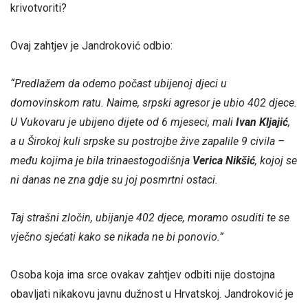
krivotvoriti?
Ovaj zahtjev je Jandroković odbio:
“Predlažem da odemo počast ubijenoj djeci u
domovinskom ratu. Naime, srpski agresor je ubio 402 djece.
U Vukovaru je ubijeno dijete od 6 mjeseci, mali
Ivan Kljajić
,
a u Širokoj kuli srpske su postrojbe žive zapalile 9 civila –
među kojima je bila trinaestogodišnja
Verica Nikšić
, kojoj se
ni danas ne zna gdje su joj posmrtni ostaci.
Taj strašni zločin, ubijanje 402 djece, moramo osuditi te se
vječno sjećati kako se nikada ne bi ponovio.”
Osoba koja ima srce ovakav zahtjev odbiti nije dostojna
obavljati nikakovu javnu dužnost u Hrvatskoj. Jandroković je