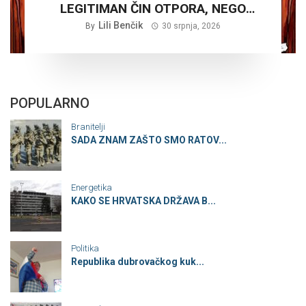
LEGITIMAN ČIN OTPORA, NEGO
PLANSKA ČETNIČKA AGRESIJA SA
Lili Benčik
By
30 srpnja, 2026
CILJEM STVARANJA VELIKE SRBIJE
POPULARNO
Branitelji
SADA ZNAM ZAŠTO SMO RATOV...
Energetika
KAKO SE HRVATSKA DRŽAVA B...
Politika
Republika dubrovačkog kuk...