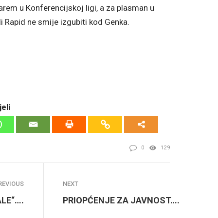
arem u Konferencijskoj ligi, a za plasman u
li Rapid ne smije izgubiti kod Genka.
eli
0
129
REVIOUS
NEXT
ALE“….
PRIOPĆENJE ZA JAVNOST….