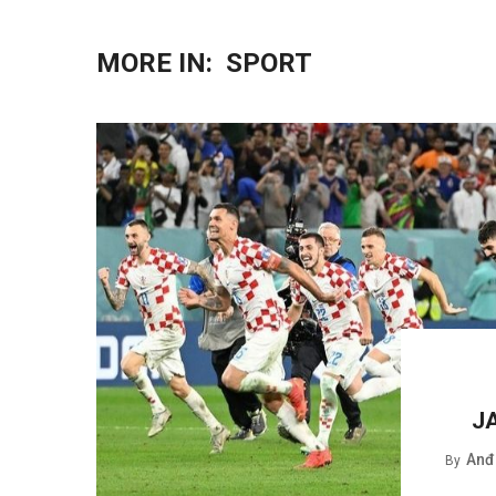
MORE IN:
SPORT
J
Anđe
By