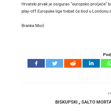
Hrvatski prvak je osigurao “europsko proljeće” b
play-off Europske lige trebat će bod u Londonu i
Branka Mioč
Podj
P
BISKUPSKI „ SALTO MORT