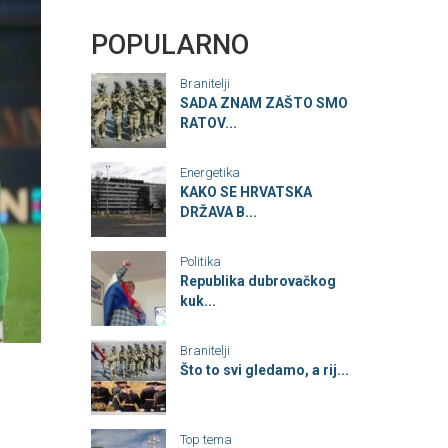
POPULARNO
Branitelji
SADA ZNAM ZAŠTO SMO
RATOV...
Energetika
KAKO SE HRVATSKA
DRŽAVA B...
Politika
Republika dubrovačkog
kuk...
Branitelji
Što to svi gledamo, a rij...
Top tema