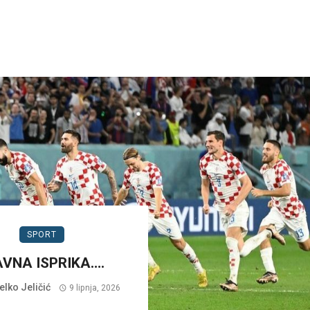
SPORT
AVNA ISPRIKA….
lko Jeličić
9 lipnja, 2026