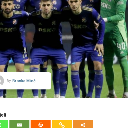
Branka Mioč
By
eli