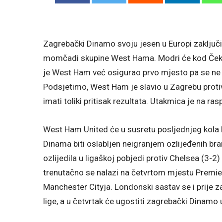
Zagrebački Dinamo svoju jesen u Europi zaklju
momčadi skupine West Hama. Modri će kod Čekića
je West Ham već osigurao prvo mjesto pa se ne
Podsjetimo, West Ham je slavio u Zagrebu prot
imati toliki pritisak rezultata. Utakmica je na ra
West Ham United će u susretu posljednjeg kola H
Dinama biti oslabljen neigranjem ozlijeđenih bra
ozlijedila u ligaškoj pobjedi protiv Chelsea (3
trenutačno se nalazi na četvrtom mjestu Premi
Manchester Cityja. Londonski sastav se i prije z
lige, a u četvrtak će ugostiti zagrebački Dinamo 