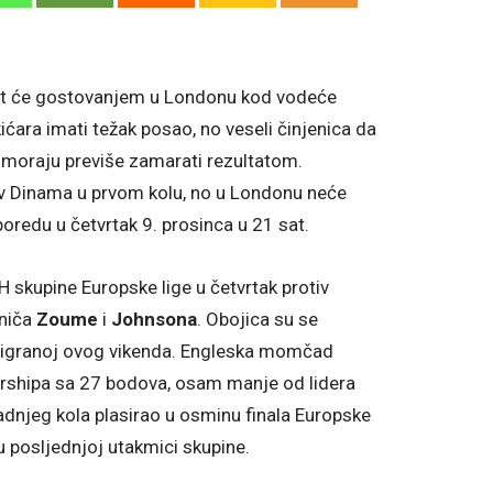
čit će gostovanjem u Londonu kod vodeće
ra imati težak posao, no veseli činjenica da
 moraju previše zamarati rezultatom.
iv Dinama u prvom kolu, no u Londonu neće
sporedu u četvrtak 9. prosinca u 21 sat.
 skupine Europske lige u četvrtak protiv
niča
Zoume
i
Johnsona
. Obojica su se
-2) igranoj ovog vikenda. Engleska momčad
ershipa sa 27 bodova, osam manje od lidera
adnjeg kola plasirao u osminu finala Europske
u posljednjoj utakmici skupine.