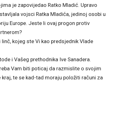
 kojima je zapovijedao Ratko Mladić. Upravo
tavljala vojsci Ratka Mladića, jedinoj osobi u
iju Europe. Jeste li ovaj progon protiv
artnerom?
 linč, kojeg ste Vi kao predsjednik Vlade
tode i Vašeg prethodnika Ive Sanadera.
eba Vam biti poticaj da razmislite o svojim
kraj, te se kad-tad moraju položiti računi za