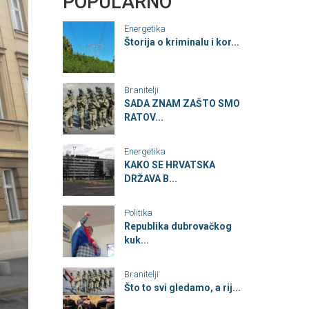
POPULARNO
Energetika
Štorija o kriminalu i kor...
Branitelji
SADA ZNAM ZAŠTO SMO
RATOV...
Energetika
KAKO SE HRVATSKA
DRŽAVA B...
Politika
Republika dubrovačkog
kuk...
Branitelji
Što to svi gledamo, a rij...