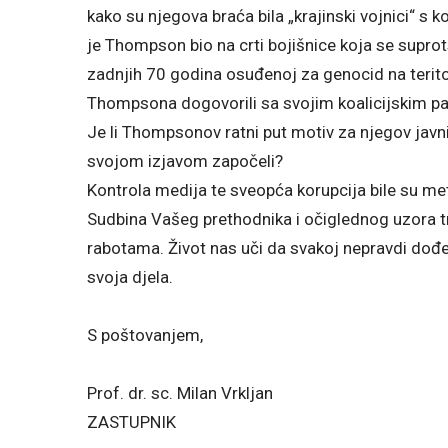
kako su njegova braća bila „krajinski vojnici“ s
je Thompson bio na crti bojišnice koja se suprots
zadnjih 70 godina osuđenoj za genocid na teritor
Thompsona dogovorili sa svojim koalicijskim p
Je li Thompsonov ratni put motiv za njegov javni
svojom izjavom započeli?
Kontrola medija te sveopća korupcija bile su me
Sudbina Vašeg prethodnika i očiglednog uzora tr
rabotama. Život nas uči da svakoj nepravdi dođe 
svoja djela.
S poštovanjem,
Prof. dr. sc. Milan Vrkljan
ZASTUPNIK