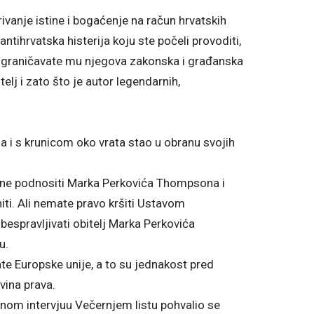
rivanje istine i bogaćenje na račun hrvatskih
antihrvatska histerija koju ste počeli provoditi,
ograničavate mu njegova zakonska i građanska
lj i zato što je autor legendarnih,
a i s krunicom oko vrata stao u obranu svojih
 i ne podnositi Marka Perkovića Thompsona i
iti. Ali nemate pravo kršiti Ustavom
bespravljivati obitelj Marka Perkovića
u.
ate Europske unije, a to su jednakost pred
vina prava.
vnom intervjuu Večernjem listu pohvalio se