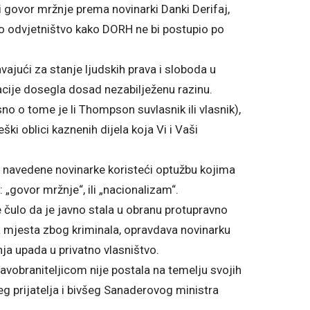
ni govor mržnje prema novinarki Danki Derifaj,
no odvjetništvo kako DORH ne bi postupio po
vajući za stanje ljudskih prava i sloboda u
acije dosegla dosad nezabilježenu razinu.
no o tome je li Thompson suvlasnik ili vlasnik),
ki oblici kaznenih dijela koja Vi i Vaši
nu navedene novinarke koristeći optužbu kojima
 „govor mržnje“, ili „nacionalizam“.
e čulo da je javno stala u obranu protupravno
dna mjesta zbog kriminala, opravdava novinarku
a upada u privatno vlasništvo.
avobraniteljicom nije postala na temelju svojih
šeg prijatelja i bivšeg Sanaderovog ministra