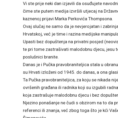
Vi ste prije neki dan izjavili da osuđujete navod
čime ste putem medija izvršili utjecaj na Držav
kaznenoj prijavi Marka Perkovića Thompsona.
Ovaj slučaj ne samo da je nevjerojatan i zabrinja
Hrvatskoj, već je time i razina medijske manipul
Upasti bez dopuštenja na privatni posjed (neovis
te pri tome zastrašivati malodobnu djecu, jesu teš
poslušnici branite.
Danas je i Pučka pravobraniteljica stala u obra
su Hrvati izloženi od 1945. do danas, a ona glasi:
Ta Pučka pravobraniteljica, za koju se nikada nij
ovršenih građana ili radnika koji su izgubili ra
koja zastrašuje malodobnu djecu i bez dopuštenj
Njezino ponašanje ne čudi s obzirom na to da pr
referenci ili znanja, već zbog toga što je kći Va
Šimonovića.