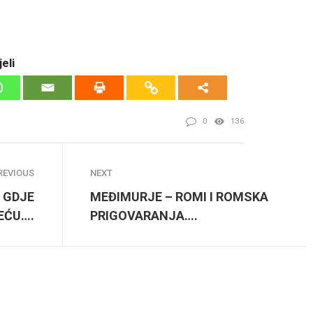
eli
0
136
REVIOUS
NEXT
 GDJE
MEĐIMURJE – ROMI I ROMSKA
JEĆU….
PRIGOVARANJA….