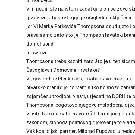
Vi i mediji ste na istom zadatku, a on se zove sk
građana. U tu strategiju je očigledno uključena i 
jer Vi Marka Perkovića Thompsona osuđujete i 
prava samo zato što je Thompson hrvatski branite
domoljubnih
pjesama.
Thompsona treba kazniti zato što je u tenisicam
Čavoglava i Domovine Hrvatske?
Vi, gospodine Plenkoviću, imate pravo prezirati
hrvatske branitelje, to Vam nitko ne može zabran
zajamčenu trodiobu vlasti, utjecati na DORH te o
Thompsona, pogotovo njegovu malodobnu djec
Vi isto tako nemate pravo kršiti temeljne postul
zakonom, sloboda političkog djelovanja te vlada
Vaš koalicijski partner, Milorad Pupovac, u neda