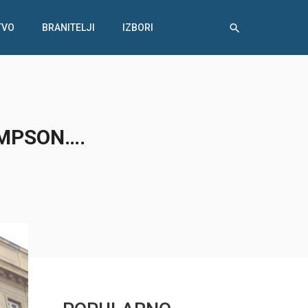
TVO
BRANITELJI
IZBORI
OMPSON….