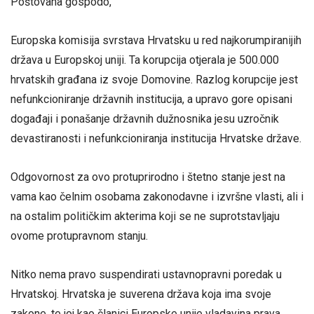
Poštovana gospodo,
Europska komisija svrstava Hrvatsku u red najkorumpiranijih
država u Europskoj uniji. Ta korupcija otjerala je 500.000
hrvatskih građana iz svoje Domovine. Razlog korupcije jest
nefunkcioniranje državnih institucija, a upravo gore opisani
događaji i ponašanje državnih dužnosnika jesu uzročnik
devastiranosti i nefunkcioniranja institucija Hrvatske države.
Odgovornost za ovo protuprirodno i štetno stanje jest na
vama kao čelnim osobama zakonodavne i izvršne vlasti, ali i
na ostalim političkim akterima koji se ne suprotstavljaju
ovome protupravnom stanju.
Nitko nema pravo suspendirati ustavnopravni poredak u
Hrvatskoj. Hrvatska je suverena država koja ima svoje
zakone, te joj kao članici Europske unije vladavina prava