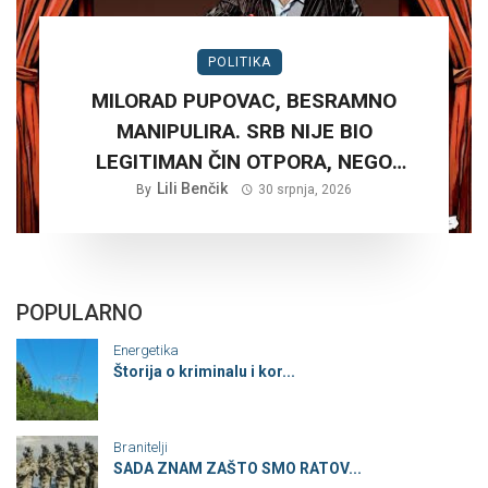
POLITIKA
MILORAD PUPOVAC, BESRAMNO
MANIPULIRA. SRB NIJE BIO
LEGITIMAN ČIN OTPORA, NEGO
PLANSKA ČETNIČKA AGRESIJA SA
Lili Benčik
By
30 srpnja, 2026
CILJEM STVARANJA VELIKE SRBIJE
POPULARNO
Energetika
Štorija o kriminalu i kor...
Branitelji
SADA ZNAM ZAŠTO SMO RATOV...