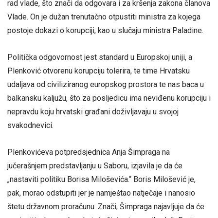
rad vlade, što znači da odgovara i za kršenja zakona članova
Vlade. On je dužan trenutačno otpustiti ministra za kojega
postoje dokazi o korupciji, kao u slučaju ministra Paladine.
Politička odgovornost jest standard u Europskoj uniji, a
Plenković otvorenu korupciju tolerira, te time Hrvatsku
udaljava od civiliziranog europskog prostora te nas baca u
balkansku kaljužu, što za posljedicu ima neviđenu korupciju i
nepravdu koju hrvatski građani doživljavaju u svojoj
svakodnevici.
Plenkovićeva potpredsjednica Anja Šimpraga na
jučerašnjem predstavljanju u Saboru, izjavila je da će
„nastaviti politiku Borisa Miloševića.“ Boris Milošević je,
pak, morao odstupiti jer je namještao natječaje i nanosio
štetu državnom proračunu. Znači, Šimpraga najavljuje da će