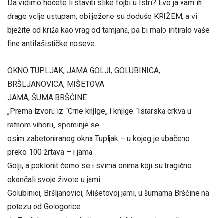
Da vidimo hoćete li staviti slike fojbi u Istri? Evo ja vam ih
drage volje ustupam, obilježene su doduše KRIŽEM, a vi
bježite od križa kao vrag od tamjana, pa bi malo iritiralo vaše
fine antifašističke noseve.
OKNO TUPLJAK, JAMA GOLJI, GOLUBINICA,
BRŠLJANOVICA, MIŠETOVA
JAMA, ŠUMA BRŠČINE
„Prema izvoru iz “Crne knjige„ i knjige “Istarska crkva u
ratnom vihoru„ spominje se
osim zabetoniranog okna Tupljak – u kojeg je ubačeno
preko 100 žrtava – i jama
Golji, a poklonit ćemo se i svima onima koji su tragično
okončali svoje živote u jami
Golubinici, Bršljanovici, Mišetovoj jami, u šumama Brščine na
potezu od Gologorice