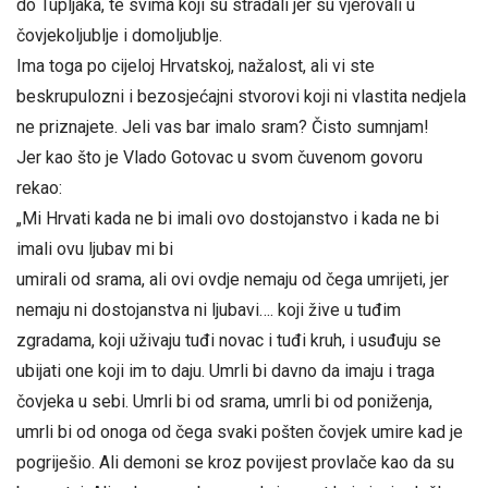
do Tupljaka, te svima koji su stradali jer su vjerovali u
čovjekoljublje i domoljublje.
Ima toga po cijeloj Hrvatskoj, nažalost, ali vi ste
beskrupulozni i bezosjećajni stvorovi koji ni vlastita nedjela
ne priznajete. Jeli vas bar imalo sram? Čisto sumnjam!
Jer kao što je Vlado Gotovac u svom čuvenom govoru
rekao:
„Mi Hrvati kada ne bi imali ovo dostojanstvo i kada ne bi
imali ovu ljubav mi bi
umirali od srama, ali ovi ovdje nemaju od čega umrijeti, jer
nemaju ni dostojanstva ni ljubavi…. koji žive u tuđim
zgradama, koji uživaju tuđi novac i tuđi kruh, i usuđuju se
ubijati one koji im to daju. Umrli bi davno da imaju i traga
čovjeka u sebi. Umrli bi od srama, umrli bi od poniženja,
umrli bi od onoga od čega svaki pošten čovjek umire kad je
pogriješio. Ali demoni se kroz povijest provlače kao da su