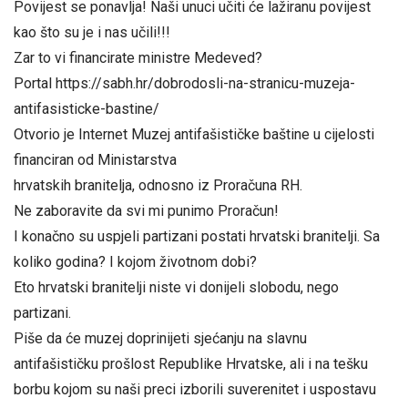
Povijest se ponavlja! Naši unuci učiti će lažiranu povijest
kao što su je i nas učili!!!
Zar to vi financirate ministre Medeved?
Portal https://sabh.hr/dobrodosli-na-stranicu-muzeja-
antifasisticke-bastine/
Otvorio je Internet Muzej antifašističke baštine u cijelosti
financiran od Ministarstva
hrvatskih branitelja, odnosno iz Proračuna RH.
Ne zaboravite da svi mi punimo Proračun!
I konačno su uspjeli partizani postati hrvatski branitelji. Sa
koliko godina? I kojom životnom dobi?
Eto hrvatski branitelji niste vi donijeli slobodu, nego
partizani.
Piše da će muzej doprinijeti sjećanju na slavnu
antifašističku prošlost Republike Hrvatske, ali i na tešku
borbu kojom su naši preci izborili suverenitet i uspostavu