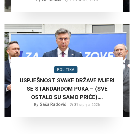
NA RUŠNJAKU KOD BADERNE 27,
By
1 kolovoza, 2026
SRPNJA 2026. GODINE.?
POLITIKA
USPJEŠNOST SVAKE DRŽAVE MJERI
SE STANDARDOM PUKA – (SVE
OSTALO SU SAMO PRIČE)….
Saša Radović
By
31 srpnja, 2026