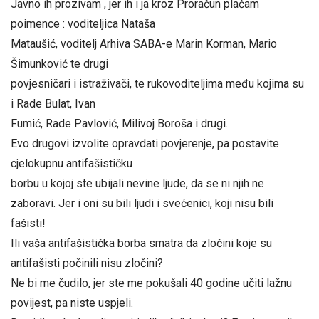
Javno ih prozivam , jer ih i ja kroz Proračun plaćam
poimence : voditeljica Nataša
Mataušić, voditelj Arhiva SABA-e Marin Korman, Mario
Šimunković te drugi
povjesničari i istraživači, te rukovoditeljima među kojima su
i Rade Bulat, Ivan
Fumić, Rade Pavlović, Milivoj Boroša i drugi.
Evo drugovi izvolite opravdati povjerenje, pa postavite
cjelokupnu antifašističku
borbu u kojoj ste ubijali nevine ljude, da se ni njih ne
zaboravi. Jer i oni su bili ljudi i svećenici, koji nisu bili
fašisti!
Ili vaša antifašistička borba smatra da zločini koje su
antifašisti počinili nisu zločini?
Ne bi me čudilo, jer ste me pokušali 40 godine učiti lažnu
povijest, pa niste uspjeli.