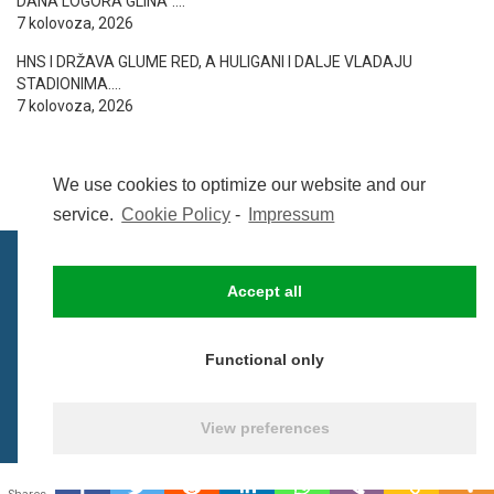
DANA LOGORA GLINA”….
7 kolovoza, 2026
HNS I DRŽAVA GLUME RED, A HULIGANI I DALJE VLADAJU
STADIONIMA….
7 kolovoza, 2026
We use cookies to optimize our website and our
service.
Cookie Policy
-
Impressum
Accept all
IMPRESSUM
UVIJETI KORIŠTENJA
COOKIE POLICY (EU)
Functional only
© BezCenzure 2017 - Izradio i održava
Inpendio
View preferences
0