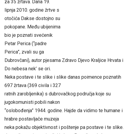
za 35 žrtava. Dana 19.
lipnja 2010. godine žrtve s
otočića Dakse dostojno su
pokopane. Među ubijenima
bio je poznati svećenik
Petar Perica (“padre
Perica”, zvali su ga
Dubrovčani), autor pjesama Zdravo Djevo Kraljice Hrvata i
Do nebesa nek’ se ori.
Neka postave i te slike i slike danas poimence poznatih
697 žrtava (369 civila i 327
ratnih zarobljenika) s dubrovačkog područja koje su
jugokomunisti pobili nakon
“oslobođenja” 1944. godine. Hajde da vidimo te humane i
hrabre postavljače muzeja
neka pokažu objektivnost i poštenje pa postave i te slike.