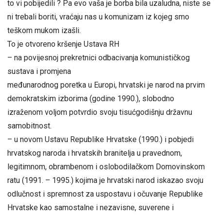
to vi pobijedili ? Pa evo vaša je borba bila uzaludna, niste se
ni trebali boriti, vraćaju nas u komunizam iz kojeg smo
teškom mukom izašli.
To je otvoreno kršenje Ustava RH
– na povijesnoj prekretnici odbacivanja komunističkog
sustava i promjena
međunarodnog poretka u Europi, hrvatski je narod na prvim
demokratskim izborima (godine 1990.), slobodno
izraženom voljom potvrdio svoju tisućgodišnju državnu
samobitnost.
– u novom Ustavu Republike Hrvatske (1990.) i pobjedi
hrvatskog naroda i hrvatskih branitelja u pravednom,
legitimnom, obrambenom i oslobodilačkom Domovinskom
ratu (1991. – 1995.) kojima je hrvatski narod iskazao svoju
odlučnost i spremnost za uspostavu i očuvanje Republike
Hrvatske kao samostalne i nezavisne, suverene i