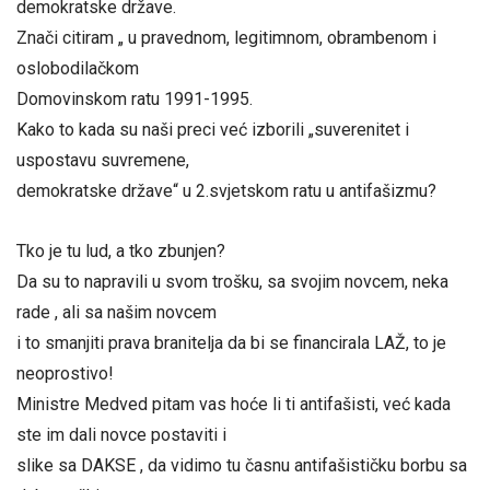
demokratske države.
Znači citiram „ u pravednom, legitimnom, obrambenom i
oslobodilačkom
Domovinskom ratu 1991-1995.
Kako to kada su naši preci već izborili „suverenitet i
uspostavu suvremene,
demokratske države“ u 2.svjetskom ratu u antifašizmu?
Tko je tu lud, a tko zbunjen?
Da su to napravili u svom trošku, sa svojim novcem, neka
rade , ali sa našim novcem
i to smanjiti prava branitelja da bi se financirala LAŽ, to je
neoprostivo!
Ministre Medved pitam vas hoće li ti antifašisti, već kada
ste im dali novce postaviti i
slike sa DAKSE , da vidimo tu časnu antifašističku borbu sa