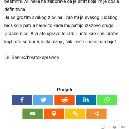
besmrtni. Ali neka ne zaborave da je smrt koja im je došla
definitivna“
Ja se grozim svakog zločina i žao mi je svakog ljudskog
bića koje pati, a naročito kada mu patnje izazove drugo
ljudsko biće. A vi ste upravo to radili , isto kao i oni protiv
kojih ste se borili, ništa manje, čak i više i nemilosrdnije!
Lili Benčik/hrvatskepravice
Podjeli
0
105