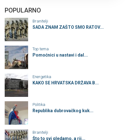
POPULARNO
Branitelji
SADA ZNAM ZAŠTO SMO RATOV...
Top tema
Pomoćnici u nastavi i dal...
Energetika
KAKO SE HRVATSKA DRŽAVA B...
Politika
Republika dubrovačkog kuk...
Branitelji
Što to svi gledamo, a rij...