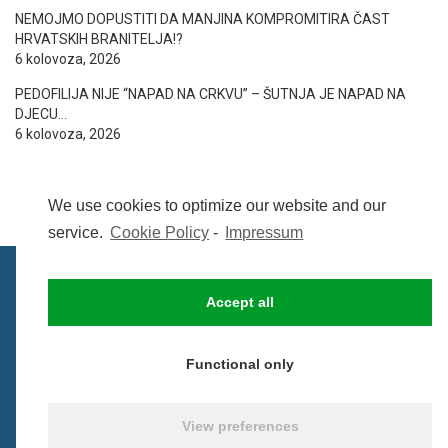
NEMOJMO DOPUSTITI DA MANJINA KOMPROMITIRA ČAST
HRVATSKIH BRANITELJA!?
6 kolovoza, 2026
PEDOFILIJA NIJE “NAPAD NA CRKVU” – ŠUTNJA JE NAPAD NA
DJECU…
6 kolovoza, 2026
We use cookies to optimize our website and our
service.
Cookie Policy
-
Impressum
Accept all
IMPRESSUM
UVIJETI KORIŠTENJA
COOKIE POLICY (EU)
Functional only
© BezCenzure 2017 - Izradio i održava
Inpendio
View preferences