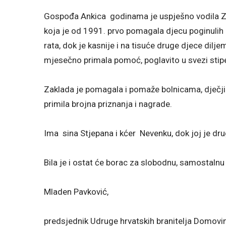
Gospođa Ankica godinama je uspješno vodila 
koja je od 1991. prvo pomagala djecu poginulih 
rata, dok je kasnije i na tisuće druge djece dilj
mjesečno primala pomoć, poglavito u svezi stipe
Zaklada je pomagala i pomaže bolnicama, dječjim
primila brojna priznanja i nagrade.
Ima sina Stjepana i kćer Nevenku, dok joj je dru
Bila je i ostat će borac za slobodnu, samostalnu
Mladen Pavković,
predsjednik Udruge hrvatskih branitelja Domovi