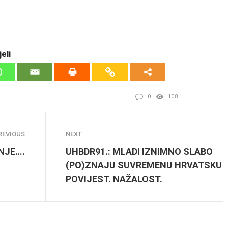
eli
0
108
REVIOUS
NEXT
ANJE….
UHBDR91.: MLADI IZNIMNO SLABO
(PO)ZNAJU SUVREMENU HRVATSKU
POVIJEST. NAŽALOST.