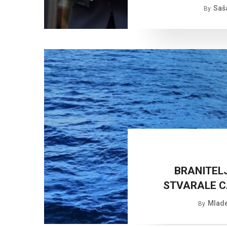
Saš
By
BRANITELJ
STVARALE C
Mlade
By