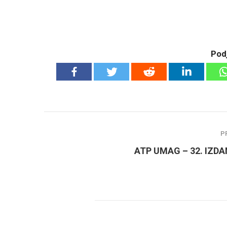
Podj
P
ATP UMAG – 32. IZD