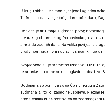
U krugu obitelji, iznimno cijenjena i ugledna n
Tuđman proslavila je još jedan -rođendan ( Zagr
Udovica je dr. Franje Tuđmana, prvog hrvatskog 
hrvatskog obrambenog Domovinskoga rata. U mn
smrti, do zadnjih dana. Na veliku povijesnu ulo
uređenjem, pisanjem i objavljivanjem knjiga o nj
Svojedobno su je sramotno izbacivali i iz HDZ-a,
te stranke, a u tome su se poglavito isticali Ivo 
Godinama se bori i da se na Černomercu u Zagre
Tuđmana, ali to joj zasad ne uspijeva. Njezina 
predsjedniku bude postavljen na zagrebačkom Roo