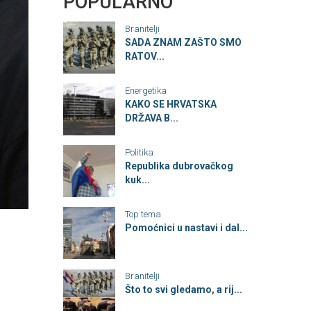
POPULARNO
Branitelji
SADA ZNAM ZAŠTO SMO
RATOV...
Energetika
KAKO SE HRVATSKA
DRŽAVA B...
Politika
Republika dubrovačkog
kuk...
Top tema
Pomoćnici u nastavi i dal...
Branitelji
Što to svi gledamo, a rij...