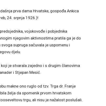
ekadašnja prva dama Hrvatske, gospođa Ankica
eb, 24. srpnja 1926.)!
predsjednika, vojskovođe i pobjednika
ogim njegovim aktivnostima pratila ga je do
gu svoga supruga sačuvala je uspomenu i
egovu djelu.
 koji je stvarala zajedno i s drugim članovima
Sanader i Stjepan Mesić.
bu makne ono ruglo od tzv. Trga dr. Franje
je bila želja da spomenik prvom hrvatskom
seveltovu trgu, ali nisu je nažalost poslušali.