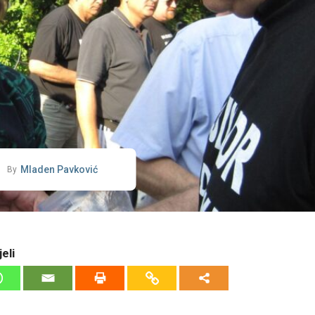
Mladen Pavković
By
eli