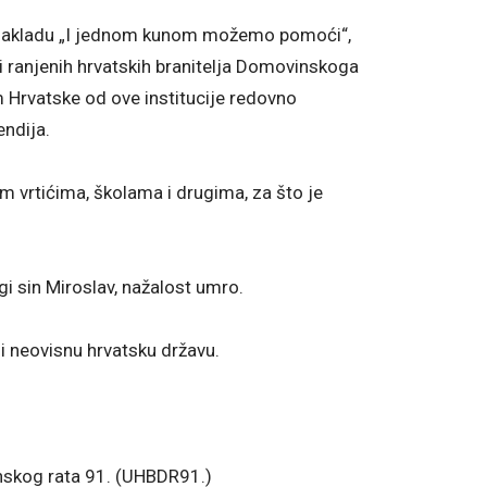
Zakladu „I jednom kunom možemo pomoći“,
i ranjenih hrvatskih branitelja Domovinskoga
em Hrvatske od ove institucije redovno
ndija.
 vrtićima, školama i drugima, za što je
gi sin Miroslav, nažalost umro.
 i neovisnu hrvatsku državu.
nskog rata 91. (UHBDR91.)