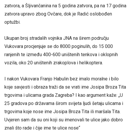
zatvora, a Šljivančanina na 5 godina zatvora, pa na 17 godina
zatvora upravo zbog Ovčare, dok je Radić oslobođen
optužbi.
Ukupan broj stradalih vojnika JNA na širem području
Vukovara procjenjuje se do 8000 poginulih, do 15 000
ranjenih te između 400-600 uništenih tenkova i oklopnih
vozila, oko 20 uništenih zrakoplova i helikoptera.
I nakon Vukovara Franjo Habulin bez imalo moralne i bilo
koje savjesti i obraza traži da se vrati ime Josipa Broza Tita
trgovima i ulicama grada Zagreba? I kao argument kaže: „U
25 gradova po državama širom svijeta ljudi šetaju ulicama i
trgovima koje nose ime Josipa Broza Tita ili maršala Tita.
Uvjeren sam da su oni koji su imenovali te ulice jako dobro
znali što rade i čije ime te ulice nose“