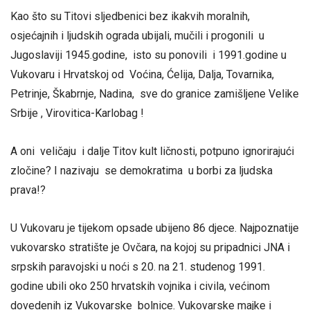
Kao što su Titovi sljedbenici bez ikakvih moralnih,
osjećajnih i ljudskih ograda ubijali, mučili i progonili u
Jugoslaviji 1945.godine, isto su ponovili i 1991.godine u
Vukovaru i Hrvatskoj od Voćina, Ćelija, Dalja, Tovarnika,
Petrinje, Škabrnje, Nadina, sve do granice zamišljene Velike
Srbije , Virovitica-Karlobag !
A oni veličaju i dalje Titov kult ličnosti, potpuno ignorirajući
zločine? I nazivaju se demokratima u borbi za ljudska
prava!?
U Vukovaru je tijekom opsade ubijeno 86 djece. Najpoznatije
vukovarsko stratište je Ovčara, na kojoj su pripadnici JNA i
srpskih paravojski u noći s 20. na 21. studenog 1991.
godine ubili oko 250 hrvatskih vojnika i civila, većinom
dovedenih iz Vukovarske bolnice. Vukovarske majke i