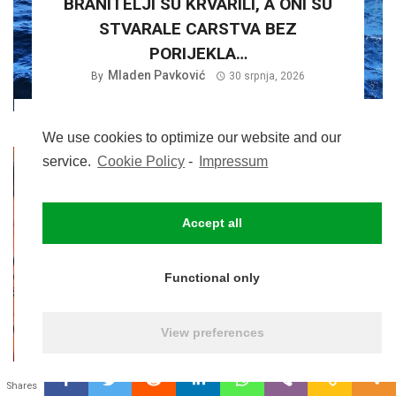
BRANITELJI SU KRVARILI, A ONI SU
STVARALE CARSTVA BEZ
PORIJEKLA…
Mladen Pavković
By
30 srpnja, 2026
We use cookies to optimize our website and our
service.
Cookie Policy
-
Impressum
Accept all
Functional only
POLITIKA
MILORAD PUPOVAC, BESRAMNO
View preferences
MANIPULIRA. SRB NIJE BIO
LEGITIMAN ČIN OTPORA, NEGO
0
PLANSKA ČETNIČKA AGRESIJA SA
Lili Benčik
By
30 srpnja, 2026
Shares