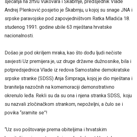
sjećanja na žrtvu Vukovara i Škabrnje, predsjednik Vlade
Andrej Plenković posjetio je Škabrnju, u kojoj su snage JNA i
srpske paravojske pod zapovjedništvom Ratka Mladića 18.
studenog 1991. godine ubile 63 mještana hrvatske
nacionalnosti.
Došao je pod okriljem mraka, kao što dođu ljudi nečiste
savjesti Uz premijera je, uz druge državne dužnosnike, bila i
potpredsjednica Vlade iz redova Samostalne demokratske
srpske stranke (SDSS) Anja Šimpraga, kojoj je dio mještana i
branitelja nazočnih na komemoraciji demonstrativno
okrenulo leđa. Rekli su da su ona i njena stranka SDSS, koju
su nazvali zločinačkom strankom, nepoželjni, a čulo se i
povika “sramite se”!
“Uz svo poštovanje prema obiteljima i hrvatskim