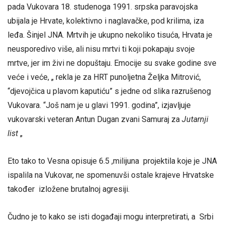
pada Vukovara 18. studenoga 1991. srpska paravojska
ubijala je Hrvate, kolektivno i naglavačke, pod krilima, iza
leđa. Šinjel JNA. Mrtvih je ukupno nekoliko tisuća, Hrvata je
neusporedivo više, ali nisu mrtvi ti koji pokapaju svoje
mrtve, jer im živi ne dopuštaju. Emocije su svake godine sve
veće i veće, „ rekla je za HRT punoljetna Željka Mitrović,
“djevojčica u plavom kaputiću” s jedne od slika razrušenog
Vukovara. “Još nam je u glavi 1991. godina”, izjavljuje
vukovarski veteran Antun Dugan zvani Samuraj za
Jutarnji
list
„
Eto tako to Vesna opisuje 6.5 ,milijuna projektila koje je JNA
ispalila na Vukovar, ne spomenuvši ostale krajeve Hrvatske
također izložene brutalnoj agresiji.
Čudno je to kako se isti događaji mogu interpretirati, a Srbi