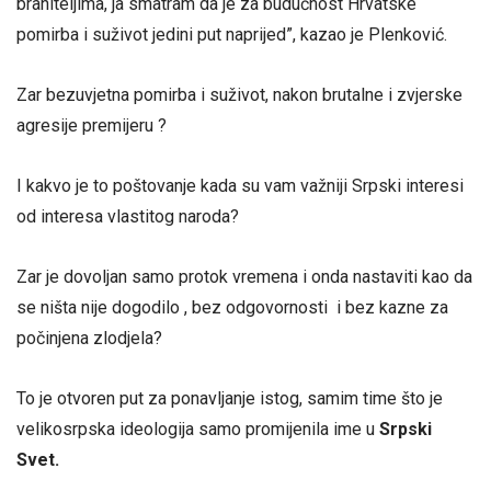
braniteljima, ja smatram da je za budućnost Hrvatske
pomirba i suživot jedini put naprijed”, kazao je Plenković.
Zar bezuvjetna pomirba i suživot, nakon brutalne i zvjerske
agresije premijeru ?
I kakvo je to poštovanje kada su vam važniji Srpski interesi
od interesa vlastitog naroda?
Zar je dovoljan samo protok vremena i onda nastaviti kao da
se ništa nije dogodilo , bez odgovornosti i bez kazne za
počinjena zlodjela?
To je otvoren put za ponavljanje istog, samim time što je
velikosrpska ideologija samo promijenila ime u
Srpski
Svet.