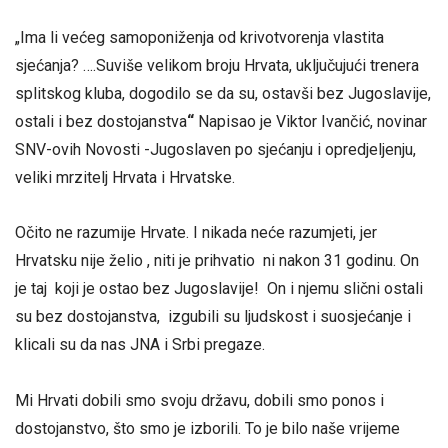
„Ima li većeg samoponiženja od krivotvorenja vlastita
sjećanja? ….Suviše velikom broju Hrvata, uključujući trenera
splitskog kluba, dogodilo se da su, ostavši bez Jugoslavije,
ostali i bez dostojanstva
“
Napisao je Viktor Ivančić, novinar
SNV-ovih Novosti -Jugoslaven po sjećanju i opredjeljenju,
veliki mrzitelj Hrvata i Hrvatske.
Očito ne razumije Hrvate. I nikada neće razumjeti, jer
Hrvatsku nije želio , niti je prihvatio ni nakon 31 godinu. On
je taj koji je ostao bez Jugoslavije! On i njemu slični ostali
su bez dostojanstva, izgubili su ljudskost i suosjećanje i
klicali su da nas JNA i Srbi pregaze.
Mi Hrvati dobili smo svoju državu, dobili smo ponos i
dostojanstvo, što smo je izborili. To je bilo naše vrijeme