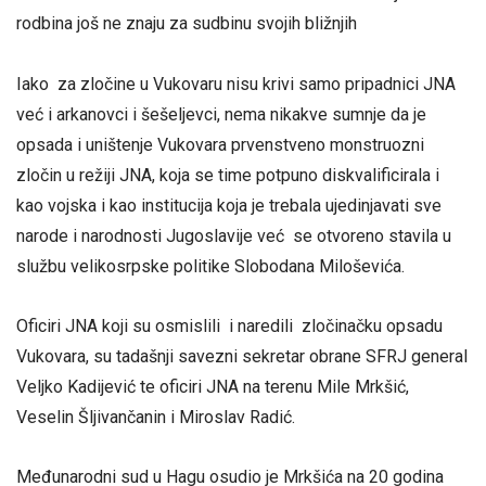
rodbina još ne znaju za sudbinu svojih bližnjih
Iako za zločine u Vukovaru nisu krivi samo pripadnici JNA
već i arkanovci i šešeljevci, nema nikakve sumnje da je
opsada i uništenje Vukovara prvenstveno monstruozni
zločin u režiji JNA, koja se time potpuno diskvalificirala i
kao vojska i kao institucija koja je trebala ujedinjavati sve
narode i narodnosti Jugoslavije već se otvoreno stavila u
službu velikosrpske politike Slobodana Miloševića.
Oficiri JNA koji su osmislili i naredili zločinačku opsadu
Vukovara, su tadašnji savezni sekretar obrane SFRJ general
Veljko Kadijević te oficiri JNA na terenu Mile Mrkšić,
Veselin Šljivančanin i Miroslav Radić.
Međunarodni sud u Hagu osudio je Mrkšića na 20 godina