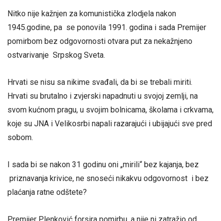
Nitko nije kažnjen za komunistička zlodjela nakon
1945.godine, pa se ponovila 1991. godina i sada Premijer
pomirbom bez odgovornosti otvara put za nekažnjeno
ostvarivanje Srpskog Sveta.
Hrvati se nisu sa nikime svađali, da bi se trebali miriti.
Hrvati su brutalno i zvjerski napadnuti u svojoj zemlji, na
svom kućnom pragu, u svojim bolnicama, školama i crkvama,
koje su JNA i Velikosrbi napali razarajući i ubijajući sve pred
sobom.
I sada bi se nakon 31 godinu oni „mirili“ bez kajanja, bez
priznavanja krivice, ne snoseći nikakvu odgovornost i bez
plaćanja ratne odštete?
Premijer Plenković forsira pomirbu, a nije ni zatražio od