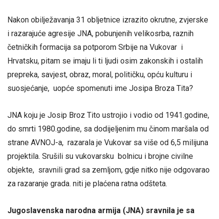
Nakon obilježavanja 31 obljetnice izrazito okrutne, zvjerske
i razarajuće agresije JNA, pobunjenih velikosrba, raznih
četničkih formacija sa potporom Srbije na Vukovar i
Hrvatsku, pitam se imaju li ti ljudi osim zakonskih i ostalih
prepreka, savjest, obraz, moral, političku, opću kulturu i
suosjećanje, uopće spomenuti ime Josipa Broza Tita?
JNA koju je Josip Broz Tito ustrojio i vodio od 1941.godine,
do smrti 1980.godine, sa dodijeljenim mu činom maršala od
strane AVNOJ-a, razarala je Vukovar sa više od 6,5 milijuna
projektila. Srušili su vukovarsku bolnicu i brojne civilne
objekte, sravnili grad sa zemljom, gdje nitko nije odgovarao
za razaranje grada. niti je plaćena ratna odšteta.
Jugoslavenska narodna armija (JNA) sravnila je sa