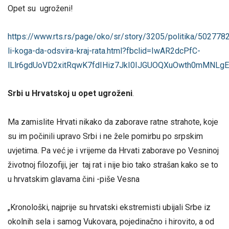
Opet su ugroženi!
https://www.rts.rs/page/oko/sr/story/3205/politika/502778
li-koga-da-odsvira-kraj-rata.html?fbclid=IwAR2dcPfC-
lLlr6gdUoVD2xitRqwK7fdIHiz7JkI0IJGUOQXuOwth0mMNLgE
Srbi u Hrvatskoj u opet ugroženi
.
Ma zamislite Hrvati nikako da zaborave ratne strahote, koje
su im počinili upravo Srbi i ne žele pomirbu po srpskim
uvjetima. Pa već je i vrijeme da Hrvati zaborave po Vesninoj
životnoj filozofiji, jer taj rat i nije bio tako strašan kako se to
u hrvatskim glavama čini -piše Vesna
„Kronološki, najprije su hrvatski ekstremisti ubijali Srbe iz
okolnih sela i samog Vukovara, pojedinačno i hirovito, a od