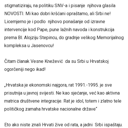
stigmatiziraju, na politiku SNV-a i pisanje njihova glasila
NOVOSTI. Mi kao dobri kršćani opraštamo, ali Srbi ne!
Licemjerno je i podlo njihovo ponašanje od izravne
intervencije kod Pape, pune lažnih navoda i konstrukcija
prema Bl. Alojziju Stepincu, do gradnje velikog Memorijalnog
kompleksa u Jasenovcu!
Čitam članak Vesne Knežević da su Srbi u Hrvatskoj
ogorčeniji nego ikad!
„Hrvatska je ekonomski najgora, rat 1991.-1995. je sve
prisutnija u javnoj svijesti. Ne kao sjećanje, već kao aktivna
matrica društvene integracije. Rat je idol, totem i zlatno tele
političkog zamaha hrvatske nacionalne države“
Eto ako niste znali Hrvati žive od rata, a jadni Srbi ispaštaju.