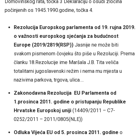
Domovinskog rata, točka 3 Deklaraciju o osudi zločina
počinjenih os 1945.1990.godine, točka 4.
Rezolucija Europskog parlamenta od 19. rujna 2019.
o važnosti europskog sjećanja za budućnost
Europe (2019/2819(RSP))
Jasnije ne može biti
svakom pismenom čovjeku što piše u Rezoluciji. Prema
članku 18.Rezolucije ime Maršala J.B. Tita veliča
totalitarni jugoslavenski režim i nema mu mjesta u
nazivima parkova, trgova, ulica….
Zakonodavna Rezolucija EU Parlamenta od
1.prosinca 2011. godine o pristupanju Republike
Hrvatske Europskoj uniji
(14409/2011 – C7-
0252/2011 – 2011/0805(NLE))
Odluka Vijeća EU od 5. prosinca 2011. godine
o