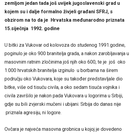
zemljom jedan tada još uvijek jugoslavenski grad u
kojem su i dalje formalno živjeli građani SFRJ, s
obzirom na to da je Hrvatska međunarodno priznata
15.siječnja 1992. godine
U bitki za Vukovar od kolovoza do studenog 1991.godine,
poginulo je oko 900 branitelja grada, a nakon zarobljavanja u
masovnim ratnim zločinima još njih oko 600, te je još oko
1.000 hrvatskih branitelja izginulo u borbama na širem
području oko Vukovara, koje su također predstavljale dio
bitke, više od tisuću civila, a oko sedam tisuća vojnika i
civila završilo je nakon pada Vukovara u logorima u Srbiji,
gdje su bili zvjerski mučeni i ubijani. Srbija do danas nije
priznala agresiju, ni logore.
Ovčara je najveća masovna grobnica u kojoj je dovedeno