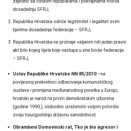
zajedno sa ostalim republikama i pokrajinama tvorila
dosadašnju SFRJ,
Republika Hrvatska odriče legitimitet i legalitet svim
tijelima dosadašnje federacije – SFRJ,
Republika Hrvatska ne priznaje valjanim niti jedan pravni
akt bilo kojeg tijela koje nastupa u ime bivše federacije
– SFRJ,
Ustav Republike Hrvatske NN 85/2010
–na
povijesnoj prekretnici odbacivanja komunističkog
sustava i promjena međunarodnog poretka u Europi,
hrvatski je narod na prvim demokratskim izborima
(godine 1990.), slobodno izraženom voljom potvrdio
svoju tisućgodišnju državnu samobitnost.
Obrambeni Domovinski rat, Tko je bio agresor i