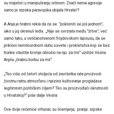
su majstori u manipuliranju istinom. Znači nema agresije
samo je srpska paravojska ubijala Hrvate!?
A Anja je hrabro rekla da će se “pokloniti se još jednom”,
iako u joj okrenuli leđa. „Nije se svrstala među “žrtve”, već
samo tako, u veličanstvenom frojdovskom lapsusu, da se
prikloni nemilosrdnom duhu osvete i prokletstva koji se bez
trunke vlastite krivnje obrušio na nju. za mir“ uzdiže Vesna
Anjinu „hrabru borbu za mir“
„Tko više od četvrt stoljeća od završetka rata proizvodi
životnu ratnu atmosferu i njezino kultiviranje proglašava
legitimnim političkim ciljem? Tko su proizvođači okrutnosti
u Hrvatskoj?“ piše dalje Vesna
Ove dvije rečenice vrhunac su licemjerja, pranja srpske