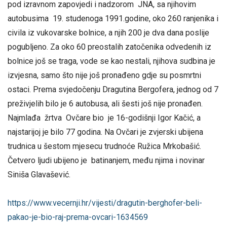
pod izravnom zapovjedi i nadzorom JNA, sa njihovim
autobusima 19. studenoga 1991.godine, oko 260 ranjenika i
civila iz vukovarske bolnice, a njih 200 je dva dana poslije
pogubljeno. Za oko 60 preostalih zatočenika odvedenih iz
bolnice još se traga, vode se kao nestali, njihova sudbina je
izvjesna, samo što nije još pronađeno gdje su posmrtni
ostaci. Prema svjedočenju Dragutina Bergofera, jednog od 7
preživjelih bilo je 6 autobusa, ali šesti još nije pronađen.
Najmlađa žrtva Ovčare bio je 16-godišnji Igor Kačić, a
najstarijoj je bilo 77 godina. Na Ovčari je zvjerski ubijena
trudnica u šestom mjesecu trudnoće Ružica Mrkobašić.
Četvero ljudi ubijeno je batinanjem, među njima i novinar
Siniša Glavašević.
https://www.vecernji.hr/vijesti/dragutin-berghofer-beli-
pakao-je-bio-raj-prema-ovcari-1634569