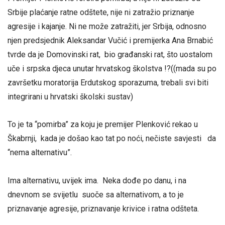
Srbije plaćanje ratne odštete, nije ni zatražio priznanje
agresije i kajanje. Ni ne može zatražiti, jer Srbija, odnosno
njen predsjednik Aleksandar Vučić i premijerka Ana Brnabić
tvrde da je Domovinski rat, bio građanski rat, što uostalom
uče i srpska djeca unutar hrvatskog školstva !?((mada su po
završetku moratorija Erdutskog sporazuma, trebali svi biti
integrirani u hrvatski školski sustav)
To je ta “pomirba” za koju je premijer Plenković rekao u
Škabrnji, kada je došao kao tat po noći, nečiste savjesti da
“nema alternativu”.
Ima alternativu, uvijek ima. Neka dođe po danu, i na
dnevnom se svijetlu suoče sa alternativom, a to je
priznavanje agresije, priznavanje krivice i ratna odšteta.