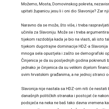
Možemo, Mosta, Domovinskog pokreta, nezavisnih 
upitati županicu jesu li i oni dio Slavonije? Zar n
Naravno da se može, što više, i treba raspravljati 
učinila za Slavoniju. Može se i treba argumentira
tijekom razdoblja kada je bio na vlasti, ali isto 
tijekom dugotrajne dominacije HDZ-a Slavonija i
mnoga sela opustjela i zašto se demografski opo
Činjenica je da su posljednjih godina pokrenuti broj
jednako je činjenica da su velikim dijelom finan
svim hrvatskim građanima, a ne jednoj stranci
Slavonija nije nastala sa HDZ-om niti će nestati 
današnjih političkih stranaka i postojat će nakon
podsjeća na neka ne baš tako davna vremena kad