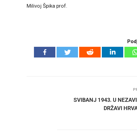
Milivoj Špika prof.
Podj
P
SVIBANJ 1943. U NEZAV
DRŽAVI HRV