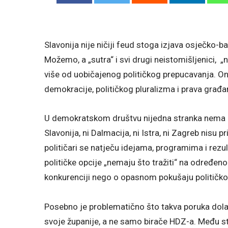
Slavonija nije ničiji feud stoga izjava osječko-
Možemo, a „sutra“ i svi drugi neistomišljenici, „n
više od uobičajenog političkog prepucavanja. On
demokracije, političkog pluralizma i prava građa
U demokratskom društvu nijedna stranka nema eks
Slavonija, ni Dalmacija, ni Istra, ni Zagreb nisu pr
političari se natječu idejama, programima i rezu
političke opcije „nemaju što tražiti“ na određen
konkurenciji nego o opasnom pokušaju političkog
Posebno je problematično što takva poruka dola
svoje županije, a ne samo birače HDZ-a. Među s