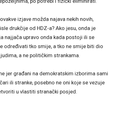
željnima, po potrebi i fizički eliminirati.
i ovakve izjave možda najava nekih novih,
misle drukčije od HDZ-a? Ako jesu, onda je
a najjača upravo onda kada postoji ili se
 određivati tko smije, a tko ne smije biti dio
ljudima, a ne političkim strankama.
one jer građani na demokratskim izborima sami
tičari ili stranke, posebno ne oni koje se vezuje
etvoriti u vlastiti stranački posjed.