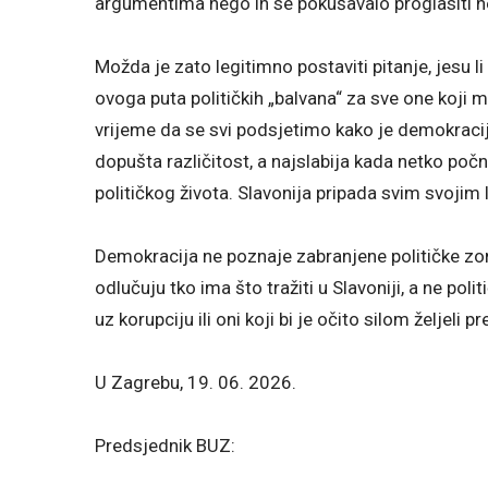
argumentima nego ih se pokušavalo proglasiti nepo
Možda je zato legitimno postaviti pitanje, jesu l
ovoga puta političkih „balvana“ za sve one koji 
vrijeme da se svi podsjetimo kako je demokracij
dopušta različitost, a najslabija kada netko počne
političkog života. Slavonija pripada svim svojim 
Demokracija ne poznaje zabranjene političke z
odlučuju tko ima što tražiti u Slavoniji, a ne poli
uz korupciju ili oni koji bi je očito silom željeli pr
U Zagrebu, 19. 06. 2026.
Predsjednik BUZ: