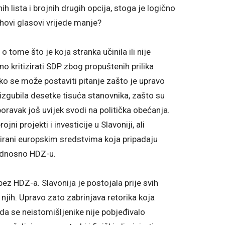
lista i brojnih drugih opcija, stoga je logično
jihovi glasovi vrijede manje?
o tome što je koja stranka učinila ili nije
no kritizirati SDP zbog propuštenih prilika
tako se može postaviti pitanje zašto je upravo
zgubila desetke tisuća stanovnika, zašto su
ravak još uvijek svodi na politička obećanja.
ni projekti i investicije u Slavoniji, ali
cirani europskim sredstvima koja pripadaju
 odnosno HDZ-u.
bez HDZ-a. Slavonija je postojala prije svih
 njih. Upravo zato zabrinjava retorika koja
a se neistomišljenike nije pobjeđivalo