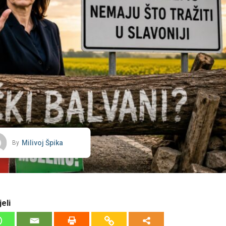
Milivoj Špika
By
eli