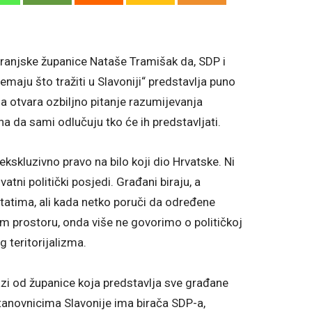
baranjske županice Nataše Tramišak da, SDP i
emaju što tražiti u Slavoniji“ predstavlja puno
a otvara ozbiljno pitanje razumijevanja
na da sami odlučuju tko će ih predstavljati.
kluzivno pravo na bilo koji dio Hrvatske. Ni
ivatni politički posjedi. Građani biraju, a
ltatima, ali kada netko poruči da određene
om prostoru, onda više ne govorimo o političkoj
 teritorijalizma.
zi od županice koja predstavlja sve građane
tanovnicima Slavonije ima birača SDP-a,