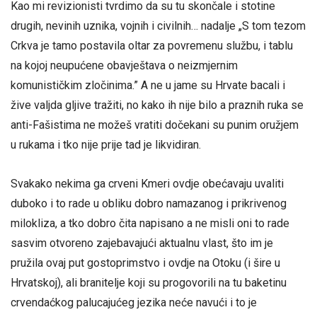
Kao mi revizionisti tvrdimo da su tu skončale i stotine
drugih, nevinih uznika, vojnih i civilnih… nadalje „S tom tezom
Crkva je tamo postavila oltar za povremenu službu, i tablu
na kojoj neupućene obavještava o neizmjernim
komunističkim zločinima.” A ne u jame su Hrvate bacali i
žive valjda gljive tražiti, no kako ih nije bilo a praznih ruka se
anti-Fašistima ne možeš vratiti dočekani su punim oružjem
u rukama i tko nije prije tad je likvidiran.
Svakako nekima ga crveni Kmeri ovdje obećavaju uvaliti
duboko i to rade u obliku dobro namazanog i prikrivenog
milokliza, a tko dobro čita napisano a ne misli oni to rade
sasvim otvoreno zajebavajući aktualnu vlast, što im je
pružila ovaj put gostoprimstvo i ovdje na Otoku (i šire u
Hrvatskoj), ali branitelje koji su progovorili na tu baketinu
crvendaćkog palucajućeg jezika neće navući i to je