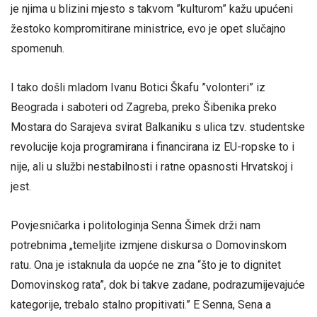
je njima u blizini mjesto s takvom ”kulturom” kažu upućeni
žestoko kompromitirane ministrice, evo je opet slučajno
spomenuh.
I tako došli mladom Ivanu Botici Škafu ”volonteri” iz
Beograda i saboteri od Zagreba, preko Šibenika preko
Mostara do Sarajeva svirat Balkaniku s ulica tzv. studentske
revolucije koja programirana i financirana iz EU-ropske to i
nije, ali u službi nestabilnosti i ratne opasnosti Hrvatskoj i
jest.
Povjesničarka i politologinja Senna Šimek drži nam
potrebnima „temeljite izmjene diskursa o Domovinskom
ratu. Ona je istaknula da uopće ne zna “što je to dignitet
Domovinskog rata”, dok bi takve zadane, podrazumijevajuće
kategorije, trebalo stalno propitivati.” E Senna, Sena a