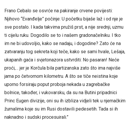
Frano Cebalo se osvrće na pakiranje crvene povijesti:
Njihovo “Evanđelje” počinje: U početku bijaše laž i od nje je
sve postalo. I kada takvima pružiš prst, a nije srednji, uzmu
ti cijelu ruku. Dogodilo se to i našem gradonačelniku. I tko
im ne bi udovoljio, kako se nadaju, i dogodine? Zato će na
zatvaranju tog sekreta koji teče, kako se sami hvale, Lešaja,
ukapanih gaća i svjetonazora ustvrditi: No pasaran! Neće
proći,… jer je Korčula bila partizanska zato što ima najviše
jama po četvornom kilometru. A što se tiče neistina koje
uporno forsiraju poput proboja nekada u zagrebačke
bolnice, također, i vukovarsku, da su na Butini pripadnici
Princ Eugen divizije, oni su ih izbliza vidjeli tek u njemačkim
žurnalima koje su im Rusi dostavili pedesetih. Tada si ih
naknadno i sudski procesuirali.”