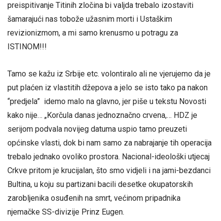
preispitivanje Titinih zločina bi valjda trebalo izostaviti
šamarajući nas tobože užasnim morti i Ustaškim
revizionizmom, a mi samo krenusmo u potragu za
ISTINOM!!!
Tamo se kažu iz Srbije etc. volontiralo ali ne vjerujemo da je
put plaćen iz vlastitih džepova a jelo se isto tako pa nakon
“predjela” idemo malo na glavno, jer piše u tekstu Novosti
kako nije… „Korčula danas jednoznačno crvena,… HDZ je
serijom podvala novijeg datuma uspio tamo preuzeti
općinske vlasti, dok bi nam samo za nabrajanje tih operacija
trebalo jednako ovoliko prostora. Nacional-ideološki utjecaj
Crkve pritom je krucijalan, što smo vidjeli i na jami-bezdanci
Bultina, u koju su partizani bacili desetke okupatorskih
zarobljenika osuđenih na smrt, većinom pripadnika
njemačke SS-divizije Prinz Eugen.