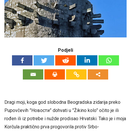
Podjeli
Dragi moji, koga god slobodna Beogradska zidarija preko
Pupovčevih ”Новости” dohvati u ”Žikino kolo” očito je ili
rođen ili iz potrebe i nužde prodisao Hrvatski. Tako je i moja
Korčula praktično prva progovorila protiv Srbo-