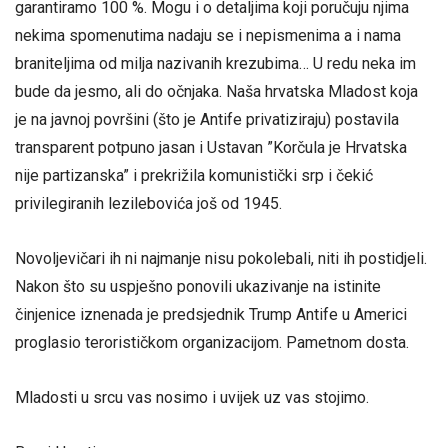
garantiramo 100 %. Mogu i o detaljima koji poručuju njima
nekima spomenutima nadaju se i nepismenima a i nama
braniteljima od milja nazivanih krezubima… U redu neka im
bude da jesmo, ali do očnjaka. Naša hrvatska Mladost koja
je na javnoj površini (što je Antife privatiziraju) postavila
transparent potpuno jasan i Ustavan ”Korčula je Hrvatska
nije partizanska” i prekrižila komunistički srp i čekić
privilegiranih lezilebovića još od 1945.
Novoljevičari ih ni najmanje nisu pokolebali, niti ih postidjeli.
Nakon što su uspješno ponovili ukazivanje na istinite
činjenice iznenada je predsjednik Trump Antife u Americi
proglasio terorističkom organizacijom. Pametnom dosta.
Mladosti u srcu vas nosimo i uvijek uz vas stojimo.