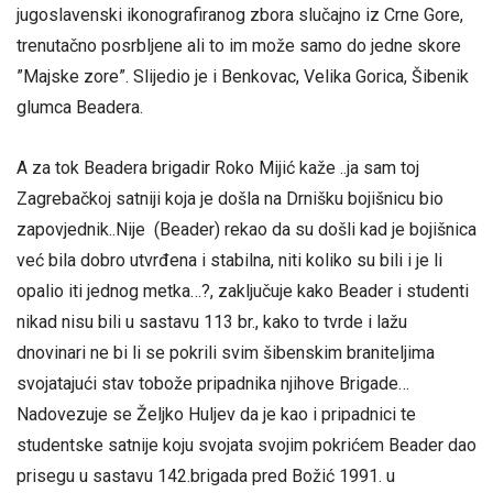
jugoslavenski ikonografiranog zbora slučajno iz Crne Gore,
trenutačno posrbljene ali to im može samo do jedne skore
”Majske zore”. Slijedio je i Benkovac, Velika Gorica, Šibenik
glumca Beadera.
A za tok Beadera brigadir Roko Mijić kaže ..ja sam toj
Zagrebačkoj satniji koja je došla na Drnišku bojišnicu bio
zapovjednik..Nije (Beader) rekao da su došli kad je bojišnica
već bila dobro utvrđena i stabilna, niti koliko su bili i je li
opalio iti jednog metka…?, zaključuje kako Beader i studenti
nikad nisu bili u sastavu 113 br., kako to tvrde i lažu
dnovinari ne bi li se pokrili svim šibenskim braniteljima
svojatajući stav tobože pripadnika njihove Brigade…
Nadovezuje se Željko Huljev da je kao i pripadnici te
studentske satnije koju svojata svojim pokrićem Beader dao
prisegu u sastavu 142.brigada pred Božić 1991. u