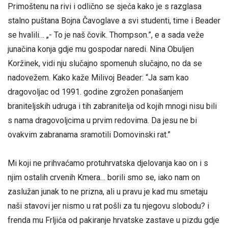
Primoštenu na rivi i odlično se sjeća kako je s razglasa
stalno puštana Bojna Čavoglave a svi studenti, time i Beader
se hvalili… „- To je naš čovik. Thompson.”, e a sada veže
junačina konja gdje mu gospodar naredi. Nina Obuljen
Koržinek, vidi nju slučajno spomenuh slučajno, no da se
nadovežem. Kako kaže Milivoj Beader: “Ja sam kao
dragovoljac od 1991. godine zgrožen ponašanjem
braniteljskih udruga i tih zabranitelja od kojih mnogi nisu bili
s nama dragovoljcima u prvim redovima. Da jesu ne bi
ovakvim zabranama sramotili Domovinski rat.”
Mi koji ne prihvaćamo protuhrvatska djelovanja kao on i s
njim ostalih crvenih Kmera… borili smo se, iako nam on
zaslužan junak to ne prizna, ali u pravu je kad mu smetaju
naši stavovi jer nismo u rat pošli za tu njegovu slobodu? i
frenda mu Frljića od pakiranje hrvatske zastave u pizdu gdje