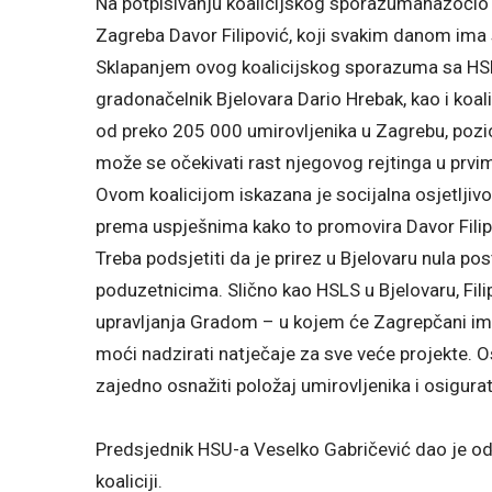
Na potpisivanju koalicijskog sporazumanazočio 
Zagreba Davor Filipović, koji svakim danom ima 
Sklapanjem ovog koalicijskog sporazuma sa HSL
gradonačelnik Bjelovara Dario Hrebak, kao i koa
od preko 205 000 umirovljenika u Zagrebu, pozici
može se očekivati rast njegovog rejtinga u prvim
Ovom koalicijom iskazana je socijalna osjetljivos
prema uspješnima kako to promovira Davor Filipo
Treba podsjetiti da je prirez u Bjelovaru nula po
poduzetnicima. Slično kao HSLS u Bjelovaru, Fil
upravljanja Gradom – u kojem će Zagrepčani ima
moći nadzirati natječaje za sve veće projekte. Os
zajedno osnažiti položaj umirovljenika i osigura
Predsjednik HSU-a Veselko Gabričević dao je odg
koaliciji.