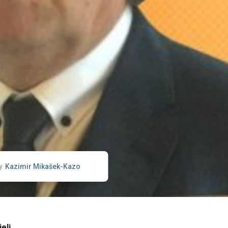
Kazimir Mikašek-Kazo
y
eli