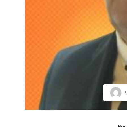
B
Podj