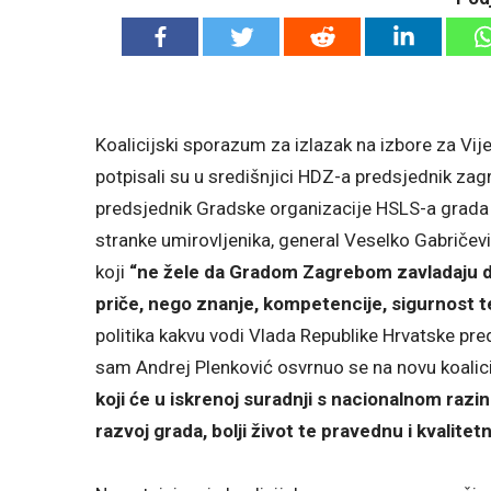
Koalicijski sporazum za izlazak na izbore za Vij
potpisali su u središnjici HDZ-a predsjednik z
predsjednik Gradske organizacije HSLS-a grada 
stranke umirovljenika, general Veselko Gabričev
koji
“ne žele da Gradom Zagrebom zavladaju dem
priče, nego znanje, kompetencije, sigurnost te
politika kakvu vodi Vlada Republike Hrvatske p
sam Andrej Plenković osvrnuo se na novu koalici
koji će u iskrenoj suradnji s nacionalnom raz
razvoj grada, bolji život te pravednu i kvalite