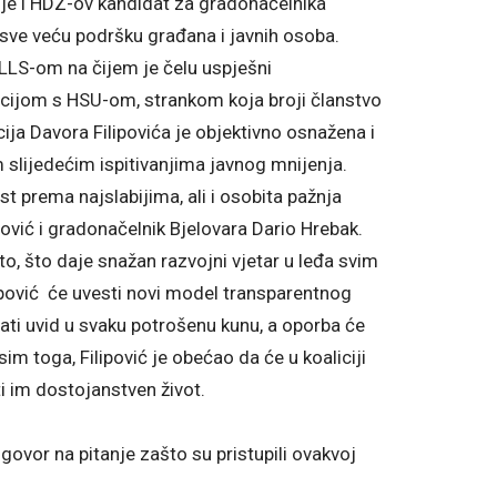
je i HDZ-ov kandidat za gradonačelnika
sve veću podršku građana i javnih osoba.
LS-om na čijem je čelu uspješni
licijom s HSU-om, strankom koja broji članstvo
ja Davora Filipovića je objektivno osnažena i
 slijedećim ispitivanjima javnog mnijenja.
t prema najslabijima, ali i osobita pažnja
vić i gradonačelnik Bjelovara Dario Hrebak.
sto, što daje snažan razvojni vjetar u leđa svim
ipović će uvesti novi model transparentnog
ti uvid u svaku potrošenu kunu, a oporba će
im toga, Filipović je obećao da će u koaliciji
ti im dostojanstven život.
ovor na pitanje zašto su pristupili ovakvoj