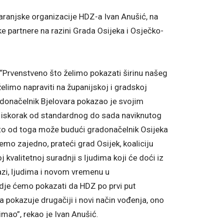
aranjske organizacije HDZ-a Ivan Anušić, na
ke partnere na razini Grada Osijeka i Osječko-
 “Prvenstveno što želimo pokazati širinu našeg
želimo napraviti na županijskoj i gradskoj
adonačelnik Bjelovara pokazao je svojim
ti iskorak od standardnog do sada naviknutog
što od toga može budući gradonačelnik Osijeka
 ćemo zajedno, prateći grad Osijek, koaliciju
 kvalitetnoj suradnji s ljudima koji će doći iz
azi, ljudima i novom vremenu u
dje ćemo pokazati da HDZ po prvi put
pokazuje drugačiji i novi način vođenja, ono
mao”, rekao je Ivan Anušić.