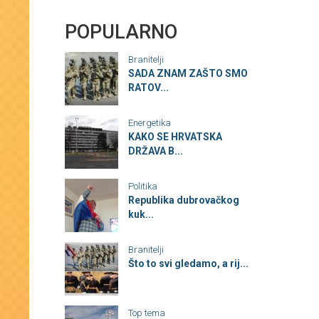
POPULARNO
Branitelji
SADA ZNAM ZAŠTO SMO
RATOV...
Energetika
KAKO SE HRVATSKA
DRŽAVA B...
Politika
Republika dubrovačkog
kuk...
Branitelji
Što to svi gledamo, a rij...
Top tema