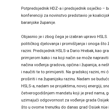
Potpredsjednik HDZ-a i predsjednik osječko – b
konferenciji za novinstvo predstavio je koalicijs
baranjske županije.
Objasnio je i zbog čega je izabran upravo HSLS.
političkog djelovanja i promišljanja i onoga što 
razini. Predsjednik HSLS-a Dario Hrebak, kao gr
primjerom kako i na koji način se može napravi
načina vođenja gradova, općina i županija, a ne
i naučiti te to primijeniti. Na gradskoj razini, mi
proširiti i na županijsku razinu. Nadam se budućoj
HSLS-a, nadam se projektima, novoj energiji, sn
četverogodišnjem mandatu koji je pred nama, g
uzimajući odgovornost za vođenje grada Osijeka 
što u ovome trenutku do danas grad Osijek nije i