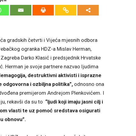
eća gradskih četvrti i Vijeća mjesnih odbora
agrebačkog ogranka HDZ-a Mislav Herman,
Zagreba Darko Klasić i predsjednik Hrvatske
ić. Herman je svoje partnere nazvao ljudima
agogija, destruktivni aktivisti i isprazne
 odgovorna i ozbiljna politika”,
odnosno ona
redvođena premijerom Andrejom Plenkovićem. I
ju, rekavši da su to
“ljudi koji imaju jasni cilj i
inom vlasti te uz pomoć sredstava osigurati
tnu obnovu”.