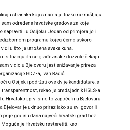
oaliciju stranaka koji s nama jednako razmišljaju
o sam određene hrvatske gradove za koje
napraviti i u Osijeku. Jedan od primjera je i
 predizbornom programu kojeg ćemo uskoro
 vidi u što je utrošena svaka kuna,
 u situaciju da se građevinske dozvole čekaju
sam vidio u Bjelovaru jest snižavanje prireza
organizacije HDZ-a, Ivan Radić.
oći u Osijek i podržati ove dvije kandidature, a
va transparentnost, rekao je predsjednik HSLS-a
 u Hrvatskoj, prvi smo to započeli i u Bjelovaru
Bjelovar je ukinuo prirez iako su svi govorili
o prije godinu dana najveći hrvatski grad bez
. Moguće je Hrvatsku rasteretiti, kao i