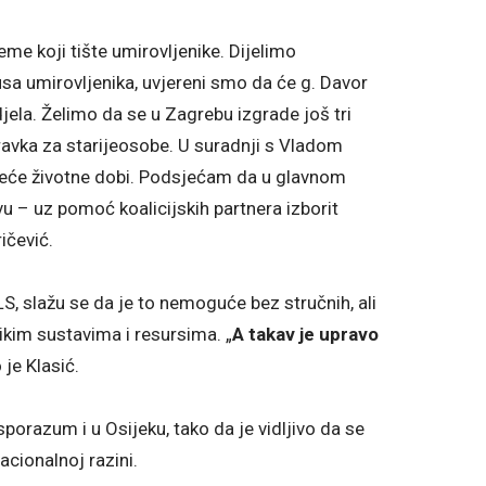
eme koji tište umirovljenike. Dijelimo
sa umirovljenika, uvjereni smo da će g. Davor
 djela. Želimo da se u Zagrebu izgrade još tri
ravka za starijeosobe. U suradnji s Vladom
reće životne dobi. Podsjećam da u glavnom
u – uz pomoć koalicijskih partnera izborit
ičević.
S, slažu se da je to nemoguće bez stručnih, ali
elikim sustavima i resursima. „
A takav je upravo
 je Klasić.
porazum i u Osijeku, tako da je vidljivo da se
acionalnoj razini.