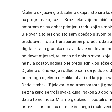
“Želimo uključivi grad, želimo okupiti što širu k
na programskoj razini. Kroz neko vrijeme obiša
smatram da su dobar primjer u radu koji se može 
Bjelovar, a to je i ono što sam obećao u svom
predstaviti. To su: transparentan proračun, da se
digitalizirana gradska uprava da se ne dovodimo
po devet mjeseci, te jedna od dobrih stvari koje 
na nula posto”, naglasio je predsjednik osječke 
Dijelimo slične vizije i odlučio sam da je dobro d
osim toga dijelimo nekoliko stvari od koji je pr
Dario Hrebak. “Bjelovar je najtransparentniji grad
se zna kako se troši svaka kuna. Nakon 20 godina 
da se to ne može. Mi smo ga ukinuli i postali sm
prireza, a prihodi su nam ne isti nego i malo veći