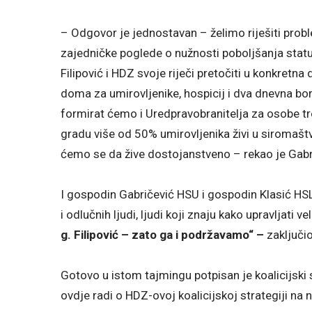
– Odgovor je jednostavan – želimo riješiti probl
zajedničke poglede o nužnosti poboljšanja statu
Filipović i HDZ svoje riječi pretočiti u konkretna
doma za umirovljenike, hospicij i dva dnevna bo
formirat ćemo i Uredpravobranitelja za osobe t
gradu više od 50% umirovljenika živi u siromaštv
ćemo se da žive dostojanstveno – rekao je Gabr
I gospodin Gabričević HSU i gospodin Klasić HSL
i odlučnih ljudi, ljudi koji znaju kako upravljati v
g. Filipović – zato ga i podržavamo“ –
zaključio
Gotovo u istom tajmingu potpisan je koalicijski s
ovdje radi o HDZ-ovoj koalicijskoj strategiji na n