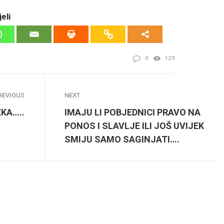
eli
0
129
REVIOUS
NEXT
EKA…..
IMAJU LI POBJEDNICI PRAVO NA
PONOS I SLAVLJE ILI JOŠ UVIJEK
SMIJU SAMO SAGINJATI….