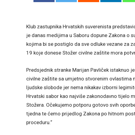
Klub zastupnika Hrvatskih suverenista predstavi
je danas medijima u Saboru dopune Zakona o sus
kojima bi se postiglo da sve odluke vezane za 
19 koje donese Stožer civilne zaštite mora potvr
Predsjednik stranke Marijan Pavliček istaknuo 
civilne zaštite sa umjetno stvorenim ovlastima
ljudske slobode jer nema nikakav izborni legimit
Hrvatski sabor kao najviše zakonodavno tijelo m
Stožera. Očekujemo potporu gotovo svih oporbe
tjedna te ćemo prijedlog Zakona po hitnom post
proceduru.“