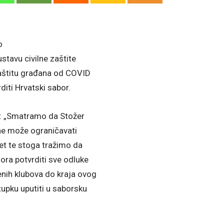
o
tavu civilne zaštite
zaštitu građana od COVID
diti Hrvatski sabor.
je: „Smatramo da Stožer
 ne može ograničavati
et te stoga tražimo da
ora potvrditi sve odluke
nih klubova do kraja ovog
upku uputiti u saborsku