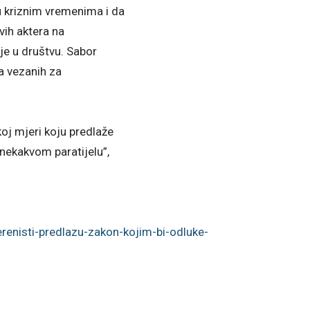
u kriznim vremenima i da
vih aktera na
ije u društvu. Sabor
ka vezanih za
oj mjeri koju predlaže
 nekakvom paratijelu”,
renisti-
predlazu-zakon-kojim-bi-
odluke-