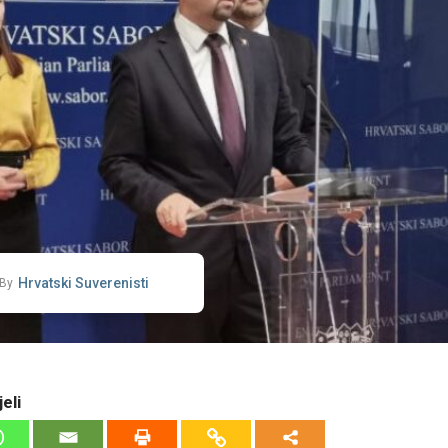
Hrvatski Suverenisti
By
eli