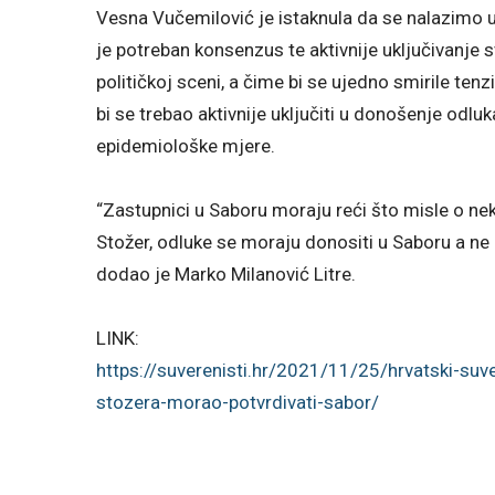
Vesna Vučemilović je istaknula da se nalazimo 
je potreban konsenzus te aktivnije uključivanje s
političkoj sceni, a čime bi se ujedno smirile tenz
bi se trebao aktivnije uključiti u donošenje odlu
epidemiološke mjere.
“Zastupnici u Saboru moraju reći što misle o nek
Stožer, odluke se moraju donositi u Saboru a ne
dodao je Marko Milanović Litre.
LINK:
https://suverenisti.hr/2021/
11/25/hrvatski-suve
stozera-morao-
potvrdivati-sabor/