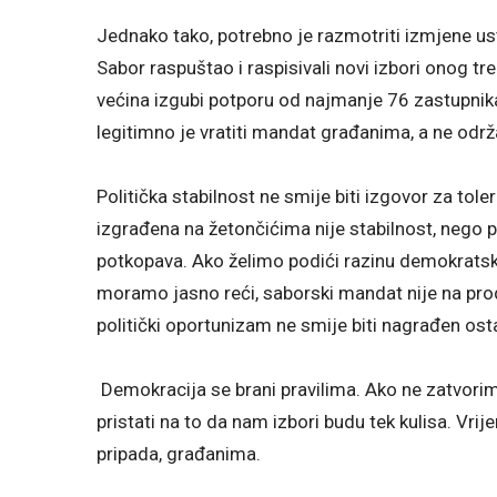
Jednako tako, potrebno je razmotriti izmjene u
Sabor raspuštao i raspisivali novi izbori onog 
većina izgubi potporu od najmanje 76 zastupnika 
legitimno je vratiti mandat građanima, a ne održ
Politička stabilnost ne smije biti izgovor za tole
izgrađena na žetončićima nije stabilnost, nego 
potkopava. Ako želimo podići razinu demokratske
moramo jasno reći, saborski mandat nije na prod
politički oportunizam ne smije biti nagrađen ost
Demokracija se brani pravilima. Ako ne zatvorim
pristati na to da nam izbori budu tek kulisa. Vr
pripada, građanima.