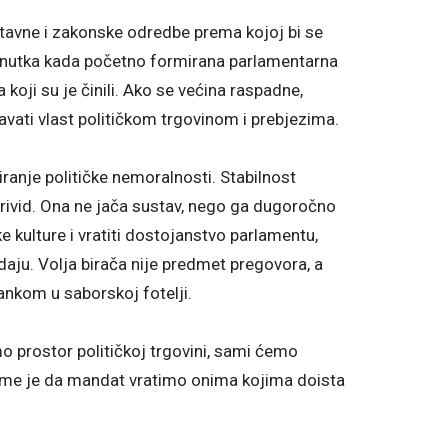
stavne i zakonske odredbe prema kojoj bi se
trenutka kada početno formirana parlamentarna
koji su je činili. Ako se većina raspadne,
avati vlast političkom trgovinom i prebjezima.
riranje političke nemoralnosti. Stabilnost
privid. Ona ne jača sustav, nego ga dugoročno
 kulture i vratiti dostojanstvo parlamentu,
aju. Volja birača nije predmet pregovora, a
ankom u saborskoj fotelji.
o prostor političkoj trgovini, sami ćemo
ijeme je da mandat vratimo onima kojima doista