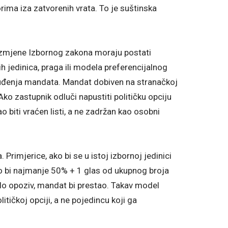
ima iza zatvorenih vrata. To je suštinska
 izmjene Izbornog zakona moraju postati
ih jedinica, praga ili modela preferencijalnog
otuđenja mandata. Mandat dobiven na stranačkoj
. Ako zastupnik odluči napustiti političku opciju
biti vraćen listi, a ne zadržan kao osobni
rimjerice, ako bi se u istoj izbornoj jedinici
ko bi najmanje 50% + 1 glas od ukupnog broja
alo opoziv, mandat bi prestao. Takav model
itičkoj opciji, a ne pojedincu koji ga