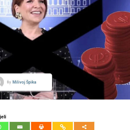
Milivoj Špika
By
eli