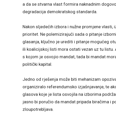
a da se stvarna vlast formira naknadnim dogovor
degradacija demokratskog standarda.
Nakon sljedećih izbora i nužne promjene vlasti,
prioritet. Ne polemizirajući sada o pitanje izborn
glasanja, ključno je urediti i pitanje mogućeg 
ili koalicijskoj listi mora ostati vezan uz tu listu
s kojom je osvojio mandat, tada bi mandat morao 
politički kapital.
Jedno od rješenja može biti mehanizam opoziva. P
organiziralo referendumsko izjašnjavanje, te a
glasova koje je lista osvojila na izborima podrž
jasno bi poručio da mandat pripada biračima i pol
zloupotrebljava.