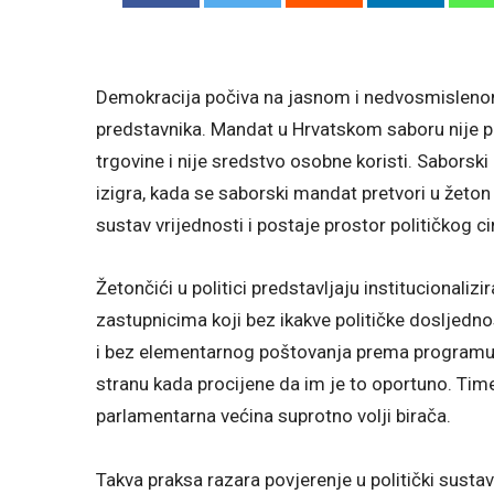
Demokracija počiva na jasnom i nedvosmislenom
predstavnika. Mandat u Hrvatskom saboru nije priv
trgovine i nije sredstvo osobne koristi. Saborski
izigra, kada se saborski mandat pretvori u žeton
sustav vrijednosti i postaje prostor političkog c
Žetončići u politici predstavljaju institucionalizir
zastupnicima koji bez ikakve političke dosljedn
i bez elementarnog poštovanja prema programu n
stranu kada procijene da im je to oportuno. Time 
parlamentarna većina suprotno volji birača.
Takva praksa razara povjerenje u politički sustav