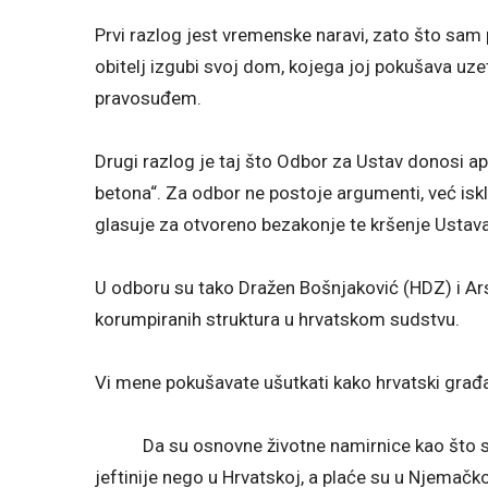
Prvi razlog jest vremenske naravi, zato što sam 
obitelj izgubi svoj dom, kojega joj pokušava uz
pravosuđem.
Drugi razlog je taj što Odbor za Ustav donosi aps
betona“. Za odbor ne postoje argumenti, već isklju
glasuje za otvoreno bezakonje te kršenje Ustava
U odboru su tako Dražen Bošnjaković (HDZ) i Arsen
korumpiranih struktura u hrvatskom sudstvu.
Vi mene pokušavate ušutkati kako hrvatski građan
Da su osnovne životne namirnice kao što su si
jeftinije nego u Hrvatskoj, a plaće su u Njemač