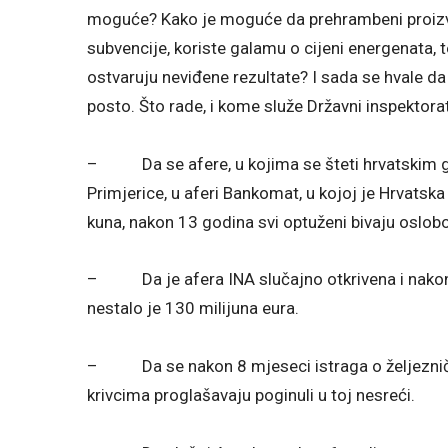
moguće? Kako je moguće da prehrambeni proizvo
subvencije, koriste galamu o cijeni energenata, 
ostvaruju neviđene rezultate? I sada se hvale da 
posto. Što rade, i kome služe Državni inspektorat
– Da se afere, u kojima se šteti hrvatskim građ
Primjerice, u aferi Bankomat, u kojoj je Hrvatsk
kuna, nakon 13 godina svi optuženi bivaju oslob
– Da je afera INA slučajno otkrivena i nakon 8
nestalo je 130 milijuna eura.
– Da se nakon 8 mjeseci istraga o željezničk
krivcima proglašavaju poginuli u toj nesreći.