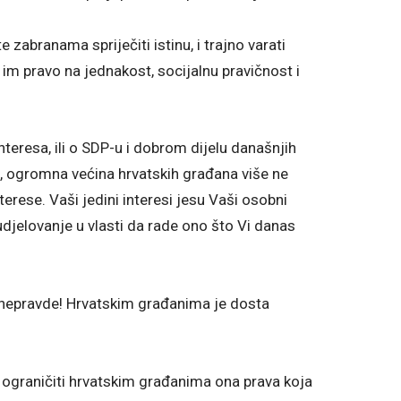
zabranama spriječiti istinu, i trajno varati
im pravo na jednakost, socijalnu pravičnost i
teresa, ili o SDP-u i dobrom dijelu današnjih
, ogromna većina hrvatskih građana više ne
erese. Vaši jedini interesi jesu Vaši osobni
sudjelovanje u vlasti da rade ono što Vi danas
 nepravde! Hrvatskim građanima je dosta
avo ograničiti hrvatskim građanima ona prava koja