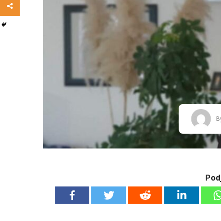
B
Podj