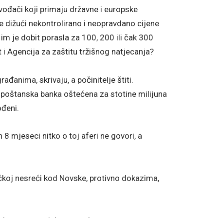
đači koji primaju državne i europske
te dižući nekontrolirano i neopravdano cijene
im je dobit porasla za 100, 200 ili čak 300
 i Agencija za zaštitu tržišnog natjecanja?
anima, skrivaju, a počinitelje štiti.
a poštanska banka oštećena za stotine milijuna
ođeni.
 mjeseci nitko o toj aferi ne govori, a
oj nesreći kod Novske, protivno dokazima,