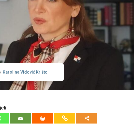
Karolina Vidović Krišto
y
eli