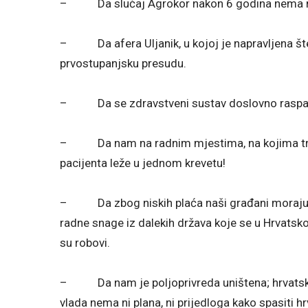
– Da slučaj Agrokor nakon 6 godina nema ni
– Da afera Uljanik, u kojoj je napravljena šte
prvostupanjsku presudu.
– Da se zdravstveni sustav doslovno raspa
– Da nam na radnim mjestima, na kojima trebaju 
pacijenta leže u jednom krevetu!
– Da zbog niskih plaća naši građani moraju n
radne snage iz dalekih država koje se u Hrvatsko
su robovi.
– Da nam je poljoprivreda uništena; hrvatska 
vlada nema ni plana, ni prijedloga kako spasiti h