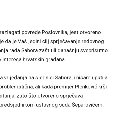
razlagati povrede Poslovnika, jest otvoreno
e da je Vaš jedini cilj sprječavanje redovnog
nja rada Sabora zaštitili današnju sveprisutno
iv interesa hrvatskih građana.
vrijeđanja na sjednici Sabora, i nisam uputila
problematična, ali kada premijer Plenković krši
pitanja, zato što otvoreno sprječava
 sa predsjednikom ustavnog suda Šeparovićem,