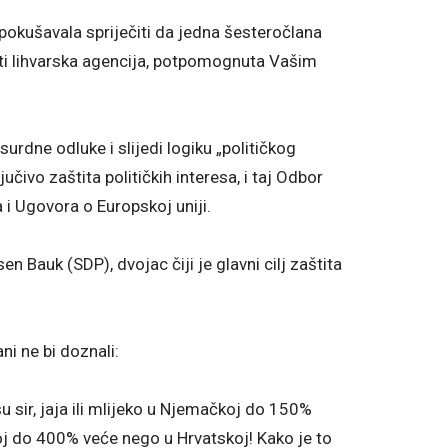
pokušavala spriječiti da jedna šesteročlana
eti lihvarska agencija, potpomognuta Vašim
urdne odluke i slijedi logiku „političkog
čivo zaštita političkih interesa, i taj Odbor
 i Ugovora o Europskoj uniji.
 Bauk (SDP), dvojac čiji je glavni cilj zaštita
i ne bi doznali:
r, jaja ili mlijeko u Njemačkoj do 150%
koj do 400% veće nego u Hrvatskoj! Kako je to