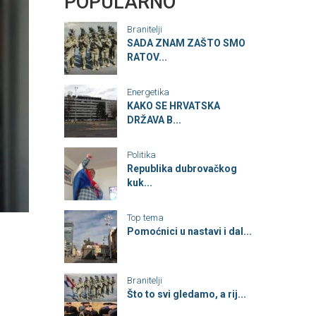
POPULARNO
Branitelji
SADA ZNAM ZAŠTO SMO
RATOV...
Energetika
KAKO SE HRVATSKA
DRŽAVA B...
Politika
Republika dubrovačkog
kuk...
Top tema
Pomoćnici u nastavi i dal...
Branitelji
Što to svi gledamo, a rij...