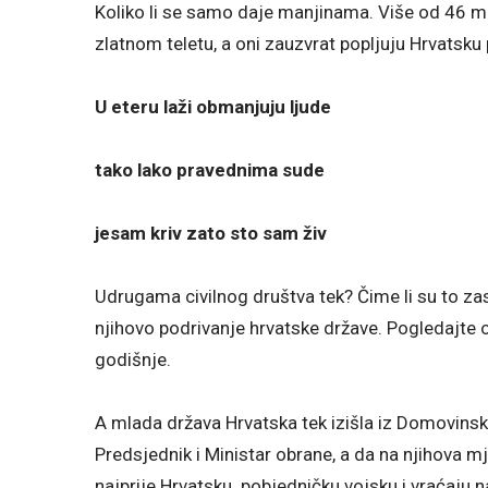
Koliko li se samo daje manjinama. Više od 46 mi
zlatnom teletu, a oni zauzvrat popljuju Hrvatsku 
U eteru laži obmanjuju ljude
tako lako pravednima sude
jesam kriv zato sto sam živ
Udrugama civilnog društva tek? Čime li su to zasl
njihovo podrivanje hrvatske države. Pogledajte
godišnje.
A mlada država Hrvatska tek izišla iz Domovinsko
Predsjednik i Ministar obrane, a da na njihova 
najprije Hrvatsku pobjedničku vojsku i vraćaju n