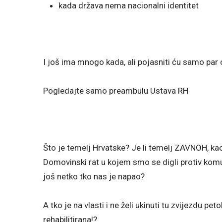
kada država nema nacionalni identitet
I još ima mnogo kada, ali pojasniti ću samo par 
Pogledajte samo preambulu Ustava RH
Što je temelj Hrvatske? Je li temelj ZAVNOH, kao
Domovinski rat u kojem smo se digli protiv komu
još netko tko nas je napao?
A tko je na vlasti i ne želi ukinuti tu zvijezdu pet
rehabilitirana!?