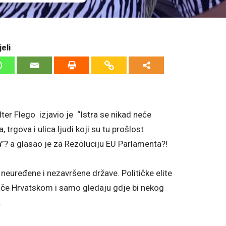
eli
ter Flego izjavio je “Istra se nikad neće
 trgova i ulica ljudi koji su tu prošlost
ita”? a glasao je za Rezoluciju EU Parlamenta?!
 neuređene i nezavršene države. Političke elite
ače Hrvatskom i samo gledaju gdje bi nekog
.