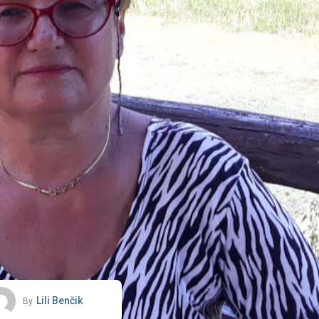
Lili Benčik
By