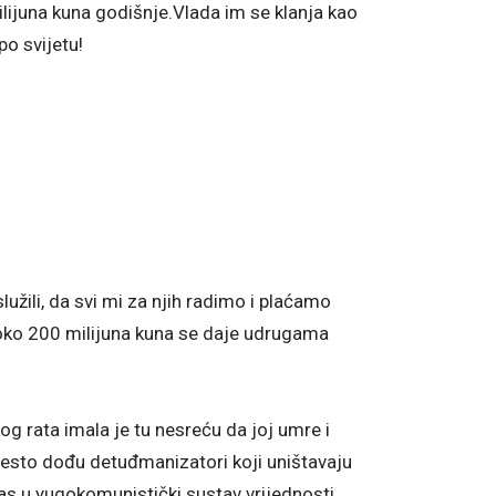
lijuna kuna godišnje.Vlada im se klanja kao
po svijetu!
užili, da svi mi za njih radimo i plaćamo
 oko 200 milijuna kuna se daje udrugama
g rata imala je tu nesreću da joj umre i
mjesto dođu detuđmanizatori koji uništavaju
as u yugokomunistički sustav vrijednosti.