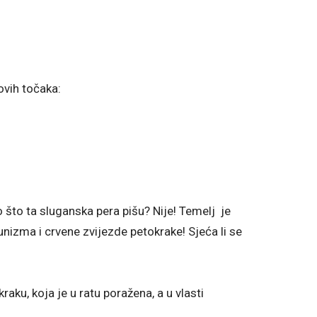
ovih točaka:
 što ta sluganska pera pišu? Nije! Temelj je
nizma i crvene zvijezde petokrake! Sjeća li se
okraku, koja je u ratu poražena, a u vlasti