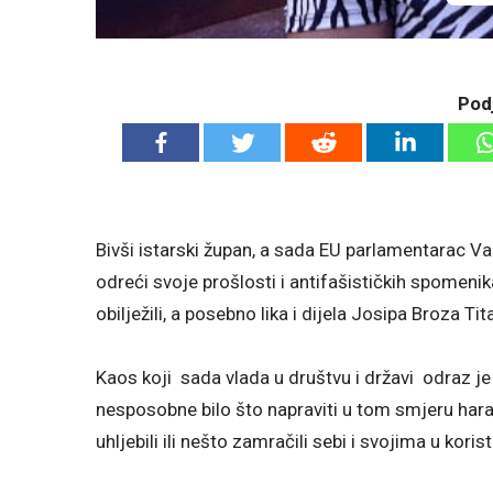
Podj
Bivši istarski župan, a sada EU parlamentarac Val
odreći svoje prošlosti i antifašističkih spomenika,
obilježili, a posebno lika i dijela Josipa Broza T
Kaos koji sada vlada u društvu i državi odraz je
nesposobne bilo što napraviti u tom smjeru har
uhljebili ili nešto zamračili sebi i svojima u korist