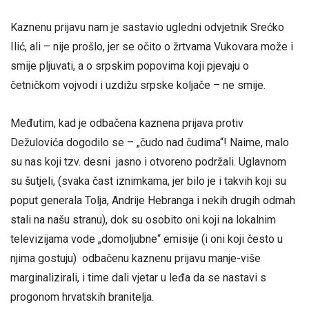
Kaznenu prijavu nam je sastavio ugledni odvjetnik Srećko
Ilić, ali – nije prošlo, jer se očito o žrtvama Vukovara može i
smije pljuvati, a o srpskim popovima koji pjevaju o
četničkom vojvodi i uzdižu srpske koljače – ne smije.
Međutim, kad je odbačena kaznena prijava protiv
Dežulovića dogodilo se – „čudo nad čudima“! Naime, malo
su nas koji tzv. desni jasno i otvoreno podržali. Uglavnom
su šutjeli, (svaka čast iznimkama, jer bilo je i takvih koji su
poput generala Tolja, Andrije Hebranga i nekih drugih odmah
stali na našu stranu), dok su osobito oni koji na lokalnim
televizijama vode „domoljubne“ emisije (i oni koji često u
njima gostuju) odbačenu kaznenu prijavu manje-više
marginalizirali, i time dali vjetar u leđa da se nastavi s
progonom hrvatskih branitelja.