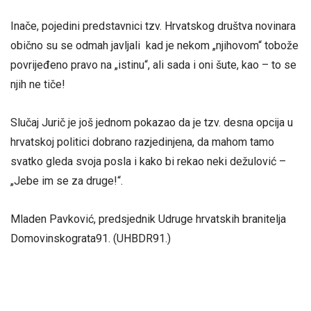
Inače, pojedini predstavnici tzv. Hrvatskog društva novinara
obično su se odmah javljali kad je nekom „njihovom“ tobože
povrijeđeno pravo na „istinu“, ali sada i oni šute, kao – to se
njih ne tiče!
Slučaj Jurič je još jednom pokazao da je tzv. desna opcija u
hrvatskoj politici dobrano razjedinjena, da mahom tamo
svatko gleda svoja posla i kako bi rekao neki dežulović –
„Jebe im se za druge!“.
Mladen Pavković, predsjednik Udruge hrvatskih branitelja
Domovinskograta91. (UHBDR91.)