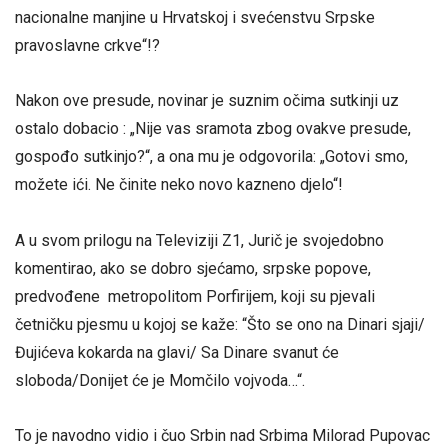
nacionalne manjine u Hrvatskoj i svećenstvu Srpske
pravoslavne crkve“!?
Nakon ove presude, novinar je suznim očima sutkinji uz
ostalo dobacio : „Nije vas sramota zbog ovakve presude,
gospođo sutkinjo?“, a ona mu je odgovorila: „Gotovi smo,
možete ići. Ne činite neko novo kazneno djelo“!
A u svom prilogu na Televiziji Z1, Jurič je svojedobno
komentirao, ako se dobro sjećamo, srpske popove,
predvođene metropolitom Porfirijem, koji su pjevali
četničku pjesmu u kojoj se kaže: “Što se ono na Dinari sjaji/
Đujićeva kokarda na glavi/ Sa Dinare svanut će
sloboda/Donijet će je Momčilo vojvoda…“.
To je navodno vidio i čuo Srbin nad Srbima Milorad Pupovac