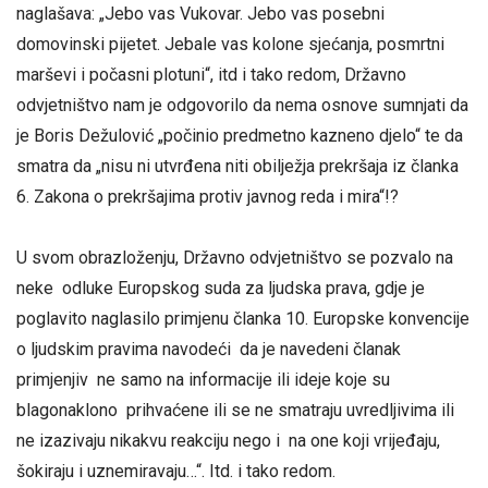
naglašava: „Jebo vas Vukovar. Jebo vas posebni
domovinski pijetet. Jebale vas kolone sjećanja, posmrtni
marševi i počasni plotuni“, itd i tako redom, Državno
odvjetništvo nam je odgovorilo da nema osnove sumnjati da
je Boris Dežulović „počinio predmetno kazneno djelo“ te da
smatra da „nisu ni utvrđena niti obilježja prekršaja iz članka
6. Zakona o prekršajima protiv javnog reda i mira“!?
U svom obrazloženju, Državno odvjetništvo se pozvalo na
neke odluke Europskog suda za ljudska prava, gdje je
poglavito naglasilo primjenu članka 10. Europske konvencije
o ljudskim pravima navodeći da je navedeni članak
primjenjiv ne samo na informacije ili ideje koje su
blagonaklono prihvaćene ili se ne smatraju uvredljivima ili
ne izazivaju nikakvu reakciju nego i na one koji vrijeđaju,
šokiraju i uznemiravaju…“. Itd. i tako redom.