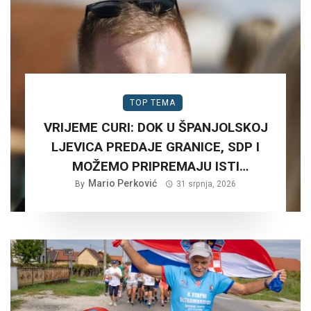
TOP TEMA
VRIJEME CURI: DOK U ŠPANJOLSKOJ
LJEVICA PREDAJE GRANICE, SDP I
MOŽEMO PRIPREMAJU ISTI
SCENARIJ ZA HRVATSKU….
Mario Perković
By
31 srpnja, 2026