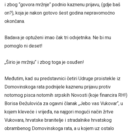
i zbog “govora mržnje“ podnio kaznenu prijavu, (gdje baš
on?), koja je nakon gotovo šest godina nepravomoćno
okončana.
Badava je optuženi imao čak tri odvjetnika. Ne bi mu
pomoglo ni deset!
„Širio je mržnju“ i zbog toga je osuđen!
Međutim, kad su predstavnici četiri Udruge proistekle iz
Domovinskoga rata podnijele kaznenu prijavu protiv
notornog pisca notornih srpskih Novosti (koje financira RH!)
Borisa Đežulovića za ogavni članak „Jebo vas Vukovar“, u
kojem kleveće i vrijeđa, na najgori mogući način žrtve
Vukovara, hrvatske branitelje i stradalnike hrvatskog
obrambenog Domovinskoga rata, a u kojem uz ostalo