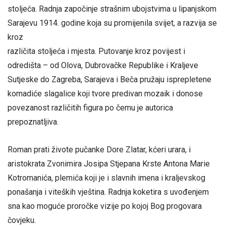
stoljeća. Radnja započinje strašnim ubojstvima u lipanjskom
Sarajevu 1914. godine koja su promijenila svijet, a razvija se
kroz
različita stoljeća i mjesta. Putovanje kroz povijest i
odredišta – od Olova, Dubrovačke Republike i Kraljeve
Sutjeske do Zagreba, Sarajeva i Beča pružaju isprepletene
komadiće slagalice koji tvore predivan mozaik i donose
povezanost različitih figura po čemu je autorica
prepoznatljiva.
Roman prati živote pučanke Dore Zlatar, kćeri urara, i
aristokrata Zvonimira Josipa Stjepana Krste Antona Marie
Kotromanića, plemića koji je i slavnih imena i kraljevskog
ponašanja i viteških vještina. Radnja koketira s uvođenjem
sna kao moguće proročke vizije po kojoj Bog progovara
čovjeku.