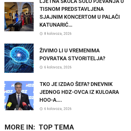
LJETNA ŠKOLA SOLO PJEVANJA U
TISNOM PREDSTAVLJENA
SJAJNIM KONCERTOM U PALAČI
KATUNARIĆ…
8 kolovoza, 2026
ŽIVIMO LI U VREMENIMA
POVRATKA STVORITELJA?
6 kolovoza, 2026
TKO JE IZDAO ŠEFA? DNEVNIK
JEDNOG HDZ-OVCA IZ KULOARA
HOO-A….
6 kolovoza, 2026
MORE IN:
TOP TEMA