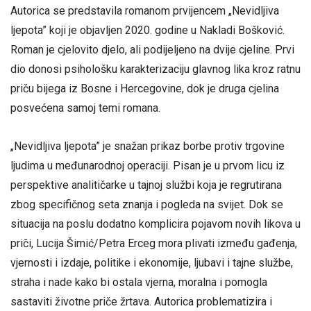
Autorica se predstavila romanom prvijencem „Nevidljiva
ljepota” koji je objavljen 2020. godine u Nakladi Bošković.
Roman je cjelovito djelo, ali podijeljeno na dvije cjeline. Prvi
dio donosi psihološku karakterizaciju glavnog lika kroz ratnu
priču bijega iz Bosne i Hercegovine, dok je druga cjelina
posvećena samoj temi romana.
„Nevidljiva ljepota” je snažan prikaz borbe protiv trgovine
ljudima u međunarodnoj operaciji. Pisan je u prvom licu iz
perspektive analitičarke u tajnoj službi koja je regrutirana
zbog specifičnog seta znanja i pogleda na svijet. Dok se
situacija na poslu dodatno komplicira pojavom novih likova u
priči, Lucija Šimić/Petra Erceg mora plivati između gađenja,
vjernosti i izdaje, politike i ekonomije, ljubavi i tajne službe,
straha i nade kako bi ostala vjerna, moralna i pomogla
sastaviti životne priče žrtava. Autorica problematizira i