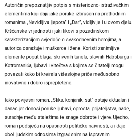
Autoričin prepoznatljiv potpis s misteriozno-istraživačkim
elementima koji daju jake poruke izbrušen na prethodnim
romanima „Nevidljiva ljepota” i „Dar”, vidljiv je i u ovom djelu.
Kršćanske vrijednosti i jaki likovi s pozadinskom
karakterizacijom svjedoče o svakodnevnim herojima, a
autorica osnažuje i muškarce i žene. Koristi zanimljive
elemente poput blaga, skrivenih tunela, slavnih Habsburga i
Kotromanića, ljubavi i viteštva s kojima se čitatelji mogu
povezati kako bi kreirala višeslojne priče međusobno
inovativno i dobro isprepletene.
Iako povijesni roman, „Slika, konjanik, sat” ostaje aktualan i
danas jer donosi poruke ljubavi, oprosta, prijateljstva, nade,
suradnje među staležima te snage dobrote i vjere. Ujedno,
roman podsjeća na opasnosti političke naivnosti, a i daje
obol ljudskim odnosima izgrađenim na ispravnim