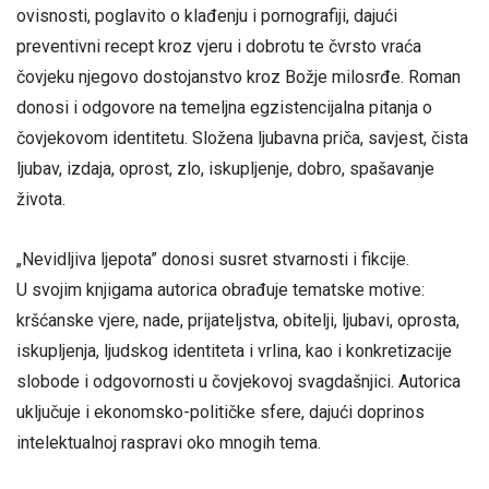
ovisnosti, poglavito o klađenju i pornografiji, dajući
preventivni recept kroz vjeru i dobrotu te čvrsto vraća
čovjeku njegovo dostojanstvo kroz Božje milosrđe. Roman
donosi i odgovore na temeljna egzistencijalna pitanja o
čovjekovom identitetu. Složena ljubavna priča, savjest, čista
ljubav, izdaja, oprost, zlo, iskupljenje, dobro, spašavanje
života.
„Nevidljiva ljepota” donosi susret stvarnosti i fikcije.
U svojim knjigama autorica obrađuje tematske motive:
kršćanske vjere, nade, prijateljstva, obitelji, ljubavi, oprosta,
iskupljenja, ljudskog identiteta i vrlina, kao i konkretizacije
slobode i odgovornosti u čovjekovoj svagdašnjici. Autorica
uključuje i ekonomsko-političke sfere, dajući doprinos
intelektualnoj raspravi oko mnogih tema.