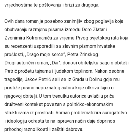
vrijednostima te poštovanju i brizi za drugoga.
Ovih dana roman je posebno zanimljiv zbog poglavlja koja
obuhvaćaju razmjenu pisama između Dore Zlatar i
Zvonimira Kotromanića za vrijeme Prvog svjetskog rata koja
su recenzenti usporedili sa slavnim pismom hrvatske
prošlosti, „Drago moje serce”, Petra Zrinskog.
Drugi autoričin roman, „Dar”, donosi obiteljsku sagu o obitelji
Petrić prožetu tajnama i ljudskom toplinom. Nakon osobne
tragedije, Jakov Petrić seli se iz Grada u Dolinu gdje mu
pristiže pismo nepoznatog autora koje otkriva tajnu o
njegovoj obitelji. U tom trenutku autorica uvlači u priču
društveni kontekst povezan s političko-ekonomskim
strukturama iz prošlosti. Roman problematizira surogatstvo
i ideologiju odrasta te na ispravan način daje doprinos
prirodnoj raznolikosti i zaštiti dabrova.