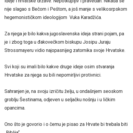
ideje i hrvatske države. Nepotkupljiv i pravedan. Nikada se
nije slagao s Bečom i Peštom, a još manje s velikosrpskom
hegemonističkom ideologijom Vuka Karadžića.
Za njega je bilo kakva jugoslavenska ideja strani pojam, pa
je i zbog toga u đakovečkom biskupu Josipu Juraju
Strossmayeru vidio najopasnijeg zatornika svoje Hrvatske.
Svi koji su imali bilo kakve druge ideje osim stvaranja
Hrvatske za njega su bili nepomirljivi protivnici.
Sahranjen je, na svoju izričitu želju, u ondašnjem seoskom
groblju Šestinama, odjeven u seljačku nošnju i u ličkim
opancima.
Ono što je govorio i o čemu je pisao za Hrvate bi trebala biti
„Biblija“.