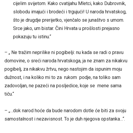
cijelim svijetom. Kako cvatijahu Mletci, kako Dubrovnik,
slobodu imajući i brodeći i trgujući! U naroda hrvatskog,
što je drugdje prerijetko, vjenčalo se junaštvo s umom.
Srce jako, um bistar. Čini Hrvata u prošlosti prejasno
pokazuju tu istinu.“
– „ Ne tražim neprilike ni pogibelji: nu kada se radi o pravu
domovine, o sreći naroda hrvatskoga, ja ne znam za nikakvu
pogibelj, za nikakvu žrtvu, nego nastojim da ispunim moju
dužnost, i na koliko mi to za rukom podje, na toliko sam
zadovoljan, ne pazeći na posljedice, koje se mene sama
tiču.“
– „…dok narod hoće da bude narodom dotle će biti za svoju
samostalnost i nezavisnost. To je duh njegova opstanka…“.