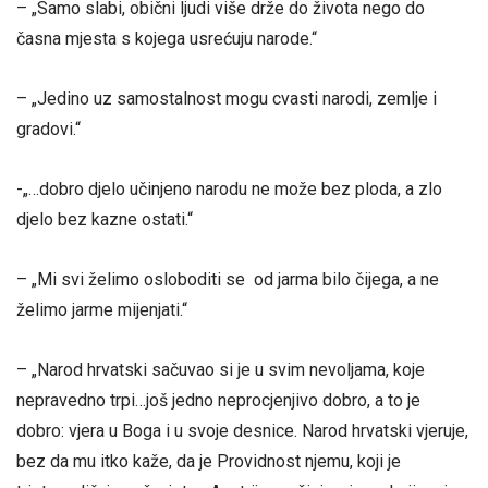
– „Samo slabi, obični ljudi više drže do života nego do
časna mjesta s kojega usrećuju narode.“
– „Jedino uz samostalnost mogu cvasti narodi, zemlje i
gradovi.“
-„…dobro djelo učinjeno narodu ne može bez ploda, a zlo
djelo bez kazne ostati.“
– „Mi svi želimo osloboditi se od jarma bilo čijega, a ne
želimo jarme mijenjati.“
– „Narod hrvatski sačuvao si je u svim nevoljama, koje
nepravedno trpi…još jedno neprocjenjivo dobro, a to je
dobro: vjera u Boga i u svoje desnice. Narod hrvatski vjeruje,
bez da mu itko kaže, da je Providnost njemu, koji je