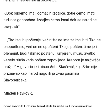
ne znam nesretnika ni prokletca.“
-„Dok budemo imali domaćih izdajica, dotle ćemo imati
tudjinca gospodara. Izdajica ćemo imati dok se narod ne
osvijesti.“
– „Tko izgubi poštenje, već ništa ne ima za izgubiti. Tko se
onepoštenio, već se ne opošteni. Tko je pošten, time je i
plemenit. Budi takmac poštenu i umjerenu mužu. Svatko
veselo sluša kada pošten zapovijeda. Krepost je najčvršće
oružje!“ – govorio je i pisao Ante Starčević, koji Srbe nije
priznavao kao narod nego ih je zvao pasmina
Slavoserbska.
Mladen Pavković,
predsjednik Udruge hrvatskih branitelja Domovinskog