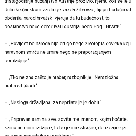
tristagodišnje sužanjstvo Austrije proživio, njemu koji se je u
duhu kršćanskom za druge vazda žrtvovao, lijepu budućnost
obdarila, narod hrvatski vjeruje da tu budućnost, to
poslanstvo neće određivati Austrija, nego Bog i Hrvati!“
– „Povijest bo naroda nije drugo nego životopis čovjeka koji
naravnom smrću ne umire nego se preporadjanjem
pomladjuje.“
– „Tko ne zna zašto je hrabar, razbojnik je…Nerazložna
hrabrost škodi.“
– „Nesloga državljana za neprijatelje je dobit.“
– „Pripravan sam na sve; zovite me imenom, kojim hoćete,
samo ne onim izdajice, to bo je ime strašno, do izdajice ja