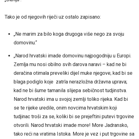
Tako je od njegovih riječi uz ostalo zapisano:
„Ne marim za bilo koga drugoga više nego za svoju
domovinu.“
„Narod hrvatski imade domovinu najpogodniju u Europi.
Zemlja mu nosi obilno svih darova naravi – kad ne bi
deračina otimala preveliki dijel muke njegove; kad bi se
blaga podiglo koje zatrla nerazložna državna uprava;
kad ne bi šume tamanila slijepa sebičnost tudjinstva.
Narod hrvatski ima u svojoj zemlji toliko rijeka. Kad bi
se te rijeke uredile, onim novcima hrvatskim koji
tudjinac troši za se, koliki bi se prejeftini putevi trgovine
otvorili. Narod hrvatski imade more! More Jadransko,
tako reći na vratima Istoka. More je vez i put trgovine sa