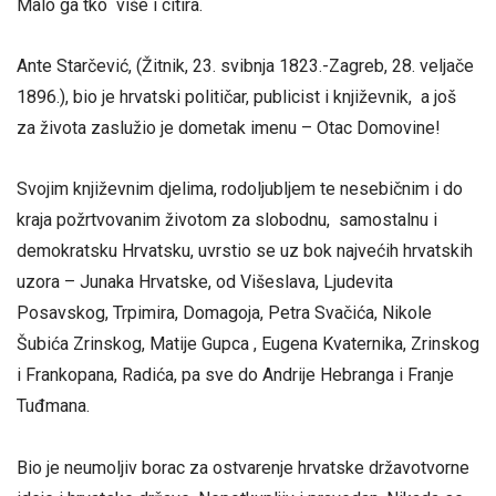
Malo ga tko više i citira.
Ante Starčević, (Žitnik, 23. svibnja 1823.-Zagreb, 28. veljače
1896.), bio je hrvatski političar, publicist i književnik, a još
za života zaslužio je dometak imenu – Otac Domovine!
Svojim književnim djelima, rodoljubljem te nesebičnim i do
kraja požrtvovanim životom za slobodnu, samostalnu i
demokratsku Hrvatsku, uvrstio se uz bok najvećih hrvatskih
uzora – Junaka Hrvatske, od Višeslava, Ljudevita
Posavskog, Trpimira, Domagoja, Petra Svačića, Nikole
Šubića Zrinskog, Matije Gupca , Eugena Kvaternika, Zrinskog
i Frankopana, Radića, pa sve do Andrije Hebranga i Franje
Tuđmana.
Bio je neumoljiv borac za ostvarenje hrvatske državotvorne