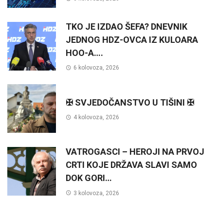
TKO JE IZDAO ŠEFA? DNEVNIK
JEDNOG HDZ-OVCA IZ KULOARA
HOO-A….
6 kolovoza, 2026
✠ SVJEDOČANSTVO U TIŠINI ✠
4 kolovoza, 2026
VATROGASCI – HEROJI NA PRVOJ
CRTI KOJE DRŽAVA SLAVI SAMO
DOK GORI…
3 kolovoza, 2026