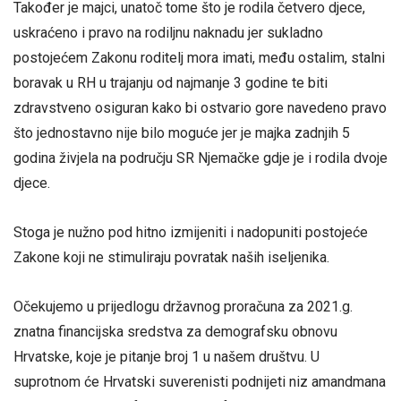
Također je majci, unatoč tome što je rodila četvero djece,
uskraćeno i pravo na rodiljnu naknadu jer sukladno
postojećem Zakonu roditelj mora imati, među ostalim, stalni
boravak u RH u trajanju od najmanje 3 godine te biti
zdravstveno osiguran kako bi ostvario gore navedeno pravo
što jednostavno nije bilo moguće jer je majka zadnjih 5
godina živjela na području SR Njemačke gdje je i rodila dvoje
djece.
Stoga je nužno pod hitno izmijeniti i nadopuniti postojeće
Zakone koji ne stimuliraju povratak naših iseljenika.
Očekujemo u prijedlogu državnog proračuna za 2021.g.
znatna financijska sredstva za demografsku obnovu
Hrvatske, koje je pitanje broj 1 u našem društvu. U
suprotnom će Hrvatski suverenisti podnijeti niz amandmana