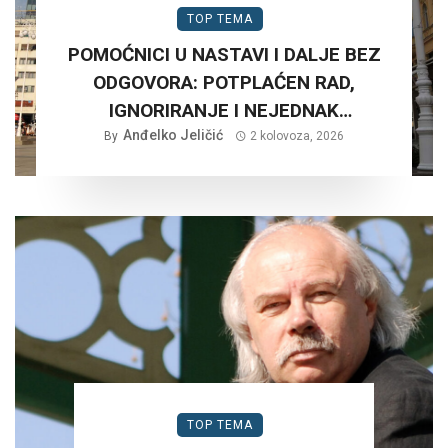
TOP TEMA
POMOĆNICI U NASTAVI I DALJE BEZ
ODGOVORA: POTPLAĆEN RAD,
IGNORIRANJE I NEJEDNAK
Anđelko Jeličić
TRETMAN…
By
2 kolovoza, 2026
TOP TEMA