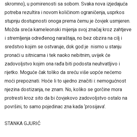
skromno), u pomirenosti sa sobom. Svaka nova izjedajuća
potreba rezultira i novom količinom ograničenja, usprkos
stupnju dostupnosti onoga prema čemu je čovjek usmjeren.
Možda sreća kameleonski mijenja svoj značaj kroz zahtjeve
i stremljenja određenog naraštaja, no bez obzira na cilj i
sredstvo kojim se ostvaruje, dok god je nismo u stanju
pronaći u sitnicama i tek naoko nebitnim, uvijek će
zadovoljstvo kojim ona rađa biti podosta neuhvatljivo i
rijetko. Moguće čak toliko da sreću više uopće nećemo
moći prepoznati. Hoće li to ujedno značiti i: nemogućnost
njezina dostizanja, ne znam. No, koliko se gorčine mora
protresti kroz sito da bi čovjekovo zadovoljstvo ostalo na
površini, to samo pojedinac zna kada ‘prosijava’.
STANKA GJURIĆ