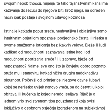
svojom nepobitnošću, mijenja, te tako tajanstvenim kanalima
kazivanja dosežući do njegove biti, kroz njega, na određen
način ipak postaje i svojinom čitavog kozmosa.
Istina je katkada poput sreće, neuhvatljiva i objašnjiva samo
intuitivnim osjetilom spoznaje; podjednako česta ili rijetka u
svome snažnome isticanju bez ikakvih velova. Bježe li ljudi
kadikad od mogućnosti saznavanja istine kao i od
mogućnosti postizanja sreće? Ili, zapravo, bježe od
nepoznatog? Naime, sve ono što je čovjeku dobro poznato,
pruža mu i stanovitu, katkad ničim drugim nadoknadivu
sigurnost. Počevši od, primjerice, njegove davne ljubavi,
kojoj se nerijetko uvijek nanovo vraća, pa do četvrti u kojoj
obitava, ili kućerka iz kojeg nerado iseljava. Riječ je o
jednom vrlo svojstvenom tipu pouzdanosti koja ovisi
isključivo o osobnom osjećaju izgrađenom na subjektivnoj