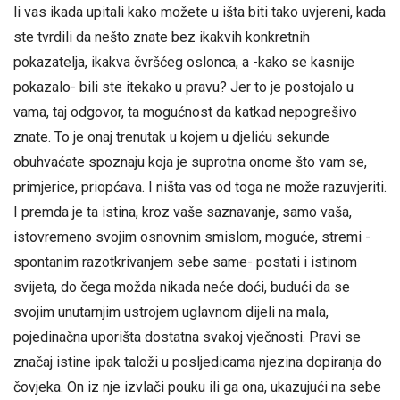
li vas ikada upitali kako možete u išta biti tako uvjereni, kada
ste tvrdili da nešto znate bez ikakvih konkretnih
pokazatelja, ikakva čvršćeg oslonca, a -kako se kasnije
pokazalo- bili ste itekako u pravu? Jer to je postojalo u
vama, taj odgovor, ta mogućnost da katkad nepogrešivo
znate. To je onaj trenutak u kojem u djeliću sekunde
obuhvaćate spoznaju koja je suprotna onome što vam se,
primjerice, priopćava. I ništa vas od toga ne može razuvjeriti.
I premda je ta istina, kroz vaše saznavanje, samo vaša,
istovremeno svojim osnovnim smislom, moguće, stremi -
spontanim razotkrivanjem sebe same- postati i istinom
svijeta, do čega možda nikada neće doći, budući da se
svojim unutarnjim ustrojem uglavnom dijeli na mala,
pojedinačna uporišta dostatna svakoj vječnosti. Pravi se
značaj istine ipak taloži u posljedicama njezina dopiranja do
čovjeka. On iz nje izvlači pouku ili ga ona, ukazujući na sebe