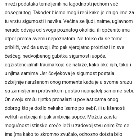
mreži podataka temeljenih na lagodnosti jednom već
dosegnutog. Također bismo mogli reći kako je drugo ime za
tu vrstu sigurnosti i navika. Većina se ljudi, naime, uglavnom
nerado odvaja od svoga poznatog okoliša, ili općenito ima
otpor prema svemu nepoznatom. Ne toliko da se tome
približi, već da usvoji, što pak vjerojatno proizlazi iz sve
češćeg, nedvojbenog gubitka sigurnosti uopće,
egzistencijalnih trauma koje se nalaze, kako oko njih, tako i
u njima samima. Jer čovjekova je sigurnost postala
ozbiljnije narušenom onog momenta kada je u svome srazu
sa zamišljenim protivnikom postao neprijatelj samome sebi.
On svoju sreću rijetko pronalazi u povlasticama onog
dobrog što je došlo nekako ‘samo po sebi’, ili u lišenosti
velikih ambicija ili pak ambicija uopće. Možda zaista
mogućnost istinske sreće leži u zadovoljstvu onim što se
ima (ma kako to skromno zvučalo, odnosno doista bilo