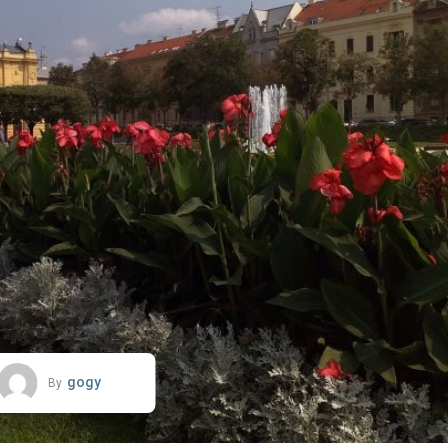
gogy
By