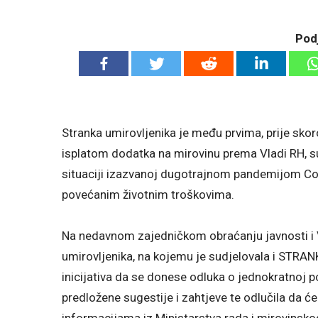
Podj
Stranka umirovljenika je među prvima, prije skoro
isplatom dodatka na mirovinu prema Vladi RH, su
situaciji izazvanoj dugotrajnom pandemijom Cov
povećanim životnim troškovima.
Na nedavnom zajedničkom obraćanju javnosti i Vl
umirovljenika, na kojemu je sudjelovala i ST
inicijativa da se donese odluka o jednokratnoj p
predložene sugestije i zahtjeve te odlučila da će