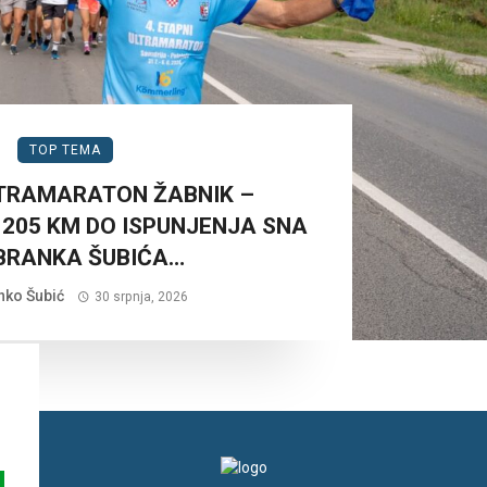
TOP TEMA
LTRAMARATON ŽABNIK –
 205 KM DO ISPUNJENJA SNA
BRANKA ŠUBIĆA…
nko Šubić
30 srpnja, 2026