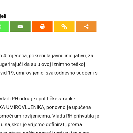
eli
 4 mjeseca, pokrenula javnu inicijativu, za
gerirajući da su u ovoj iznimno teškoj
id 19, umirovljenici svakodnevno suočeni s
adi RH udruge i političke stranke
RANKA UMIROVLJENIKA, ponovno je upućena
omoći umirovljenicima. Vlada RH prihvatila je
 u najskorije vrijeme definirati, prema