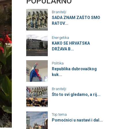
POPULARNO
Branitelji
SADA ZNAM ZAŠTO SMO
RATOV...
Energetika
KAKO SE HRVATSKA
DRŽAVA B...
Politika
Republika dubrovačkog
kuk...
Branitelji
Što to svi gledamo, a rij...
Top tema
Pomoćnici u nastavi i dal...