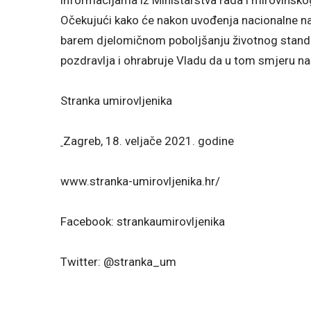
informacijama iz Ministarstva rada i mirovinsko
Očekujući kako će nakon uvođenja nacionalne nak
barem djelomičnom poboljšanju životnog stan
pozdravlja i ohrabruje Vladu da u tom smjeru na
Stranka umirovljenika
Zagreb, 18. veljače 2021. godine
www.stranka-umirovljenika.hr/
Facebook: strankaumirovljenika
Twitter: @stranka_um