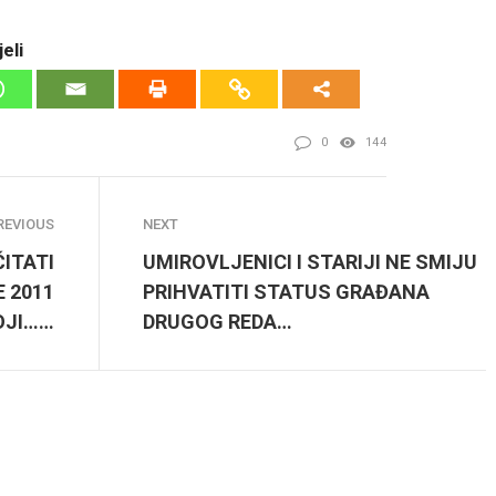
eli
0
144
REVIOUS
NEXT
ITATI
UMIROVLJENICI I STARIJI NE SMIJU
 2011
PRIHVATITI STATUS GRAĐANA
OJI……
DRUGOG REDA…