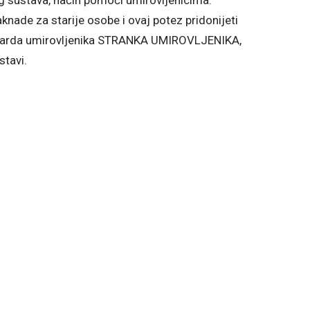
g sustava, način pomoći umirovljenicima.
nade za starije osobe i ovaj potez pridonijeti
darda umirovljenika STRANKA UMIROVLJENIKA,
stavi.