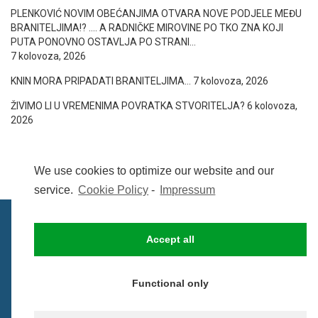
PLENKOVIĆ NOVIM OBEĆANJIMA OTVARA NOVE PODJELE MEĐU
BRANITELJIMA!? …. A RADNIČKE MIROVINE PO TKO ZNA KOJI
PUTA PONOVNO OSTAVLJA PO STRANI…
7 kolovoza, 2026
KNIN MORA PRIPADATI BRANITELJIMA…
7 kolovoza, 2026
ŽIVIMO LI U VREMENIMA POVRATKA STVORITELJA?
6 kolovoza,
2026
We use cookies to optimize our website and our
service.
Cookie Policy
-
Impressum
Accept all
IMPRESSUM
UVIJETI KORIŠTENJA
COOKIE POLICY (EU)
Functional only
© BezCenzure 2017 - Izradio i održava
Inpendio