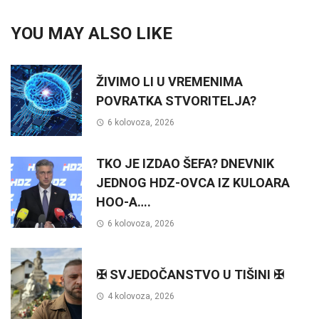
YOU MAY ALSO LIKE
ŽIVIMO LI U VREMENIMA
POVRATKA STVORITELJA?
6 kolovoza, 2026
TKO JE IZDAO ŠEFA? DNEVNIK
JEDNOG HDZ-OVCA IZ KULOARA
HOO-A….
6 kolovoza, 2026
✠ SVJEDOČANSTVO U TIŠINI ✠
4 kolovoza, 2026