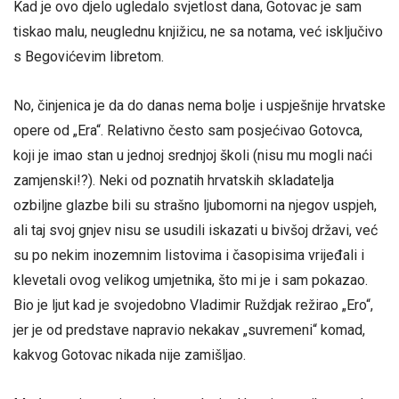
Kad je ovo djelo ugledalo svjetlost dana, Gotovac je sam
tiskao malu, neuglednu knjižicu, ne sa notama, već isključivo
s Begovićevim libretom.
No, činjenica je da do danas nema bolje i uspješnije hrvatske
opere od „Era“. Relativno često sam posjećivao Gotovca,
koji je imao stan u jednoj srednjoj školi (nisu mu mogli naći
zamjenski!?). Neki od poznatih hrvatskih skladatelja
ozbiljne glazbe bili su strašno ljubomorni na njegov uspjeh,
ali taj svoj gnjev nisu se usudili iskazati u bivšoj državi, već
su po nekim inozemnim listovima i časopisima vrijeđali i
klevetali ovog velikog umjetnika, što mi je i sam pokazao.
Bio je ljut kad je svojedobno Vladimir Ruždjak režirao „Ero“,
jer je od predstave napravio nekakav „suvremeni“ komad,
kakvog Gotovac nikada nije zamišljao.