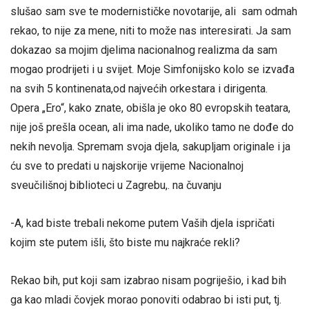
slušao sam sve te modernističke novotarije, ali sam odmah
rekao, to nije za mene, niti to može nas interesirati. Ja sam
dokazao sa mojim djelima nacionalnog realizma da sam
mogao prodrijeti i u svijet. Moje Simfonijsko kolo se izvađa
na svih 5 kontinenata,od najvećih orkestara i dirigenta.
Opera „Ero“, kako znate, obišla je oko 80 evropskih teatara,
nije još prešla ocean, ali ima nade, ukoliko tamo ne dođe do
nekih nevolja. Spremam svoja djela, sakupljam originale i ja
ću sve to predati u najskorije vrijeme Nacionalnoj
sveučilišnoj biblioteci u Zagrebu,. na čuvanju
-A, kad biste trebali nekome putem Vaših djela ispričati
kojim ste putem išli, što biste mu najkraće rekli?
Rekao bih, put koji sam izabrao nisam pogriješio, i kad bih
ga kao mladi čovjek morao ponoviti odabrao bi isti put, tj.