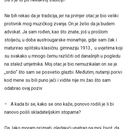
Ne bih rekao da je tradicija, jer na primjer otac je bio veliki
protivnik mog muzičkog zvanja. On je želio da ja budem
advokat. Ja sam rođen, kao što znate, još u prošlom
stoljeću, u doba austrougarske monarhije, gdje sam čak i
maturirao splitsku klasičnu. gimnaziju 1913., u uvjetima koji
su svakako u mnogo čemu različiti od današnjih u pogledu
na stalež umjetnika. Moj otac je bio nemuzikalan on se je
„srdio“ što sam se posvetio glazbi. Međutim, nutarnji porivi
kod mene su bili puno jači i vidite nije mi žao što sam
odabrao ovaj poziv.
– A kada bi se, kako se ono kaže, ponovo rodili je li bi
nanovo pošli skladateljskim stopama?
Da. Iako moram priznati, gledajući unatrag na moj život, da