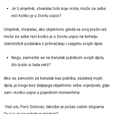
Je li umjetnik, stvaralac bilo koje vrste, može za sebe
reći koliko je u životu uspio?
Umjetnik, stvaralac, ako objektivno gleda na svoj prošli rad
može za sebe reći koliko je u životu uspio na temelju
statističkih podataka o prihvaćanju i uspjehu svojih djela.
Nego, zamislite se na trenutak publikom svojih djela,
što biste si tada rekli?
Ako se zamislim za trenutak kao publika, slušatelj mojih
djela, ja mogu bez daljnjega objektivno sebe ocjenjivati, gdje
sam i koliko uspio u pojedinim momentima.
-Vaš sin, Pero Gotovac, također je pošao vašim stopama.
Da li je to po nekakvoj tradiciji?