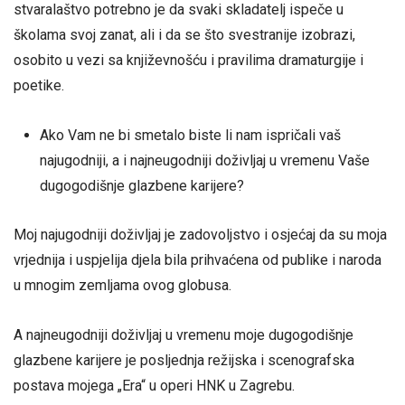
stvaralaštvo potrebno je da svaki skladatelj ispeče u
školama svoj zanat, ali i da se što svestranije izobrazi,
osobito u vezi sa književnošću i pravilima dramaturgije i
poetike.
Ako Vam ne bi smetalo biste li nam ispričali vaš
najugodniji, a i najneugodniji doživljaj u vremenu Vaše
dugogodišnje glazbene karijere?
Moj najugodniji doživljaj je zadovoljstvo i osjećaj da su moja
vrjednija i uspjelija djela bila prihvaćena od publike i naroda
u mnogim zemljama ovog globusa.
A najneugodniji doživljaj u vremenu moje dugogodišnje
glazbene karijere je posljednja režijska i scenografska
postava mojega „Era“ u operi HNK u Zagrebu.