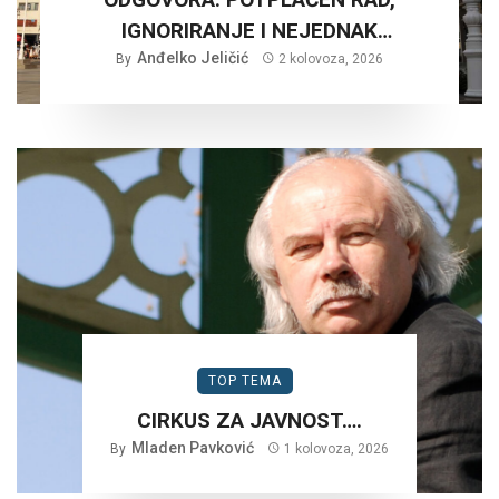
IGNORIRANJE I NEJEDNAK
Anđelko Jeličić
TRETMAN…
By
2 kolovoza, 2026
TOP TEMA
CIRKUS ZA JAVNOST….
Mladen Pavković
By
1 kolovoza, 2026