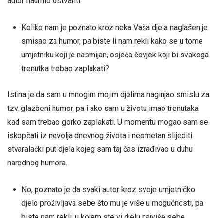
autor naumio ostvariti.
Koliko nam je poznato kroz neka Vaša djela naglašen je
smisao za humor, pa biste li nam rekli kako se u tome
umjetniku koji je nasmijan, osjeća čovjek koji bi svakoga
trenutka trebao zaplakati?
Istina je da sam u mnogim mojim djelima naginjao smislu za
tzv. glazbeni humor, pa i ako sam u životu imao trenutaka
kad sam trebao gorko zaplakati. U momentu mogao sam se
iskopčati iz nevolja dnevnog života i neometan slijediti
stvaralački put djela kojeg sam taj čas izrađivao u duhu
narodnog humora.
No, poznato je da svaki autor kroz svoje umjetničko
djelo proživljava sebe što mu je više u mogućnosti, pa
biste nam rekli, u kojem ste vi djelu najviše sebe