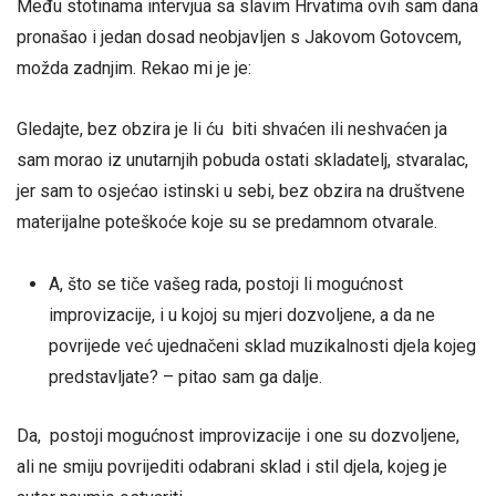
Među stotinama intervjua sa slavim Hrvatima ovih sam dana
pronašao i jedan dosad neobjavljen s Jakovom Gotovcem,
možda zadnjim. Rekao mi je je:
Gledajte, bez obzira je li ću biti shvaćen ili neshvaćen ja
sam morao iz unutarnjih pobuda ostati skladatelj, stvaralac,
jer sam to osjećao istinski u sebi, bez obzira na društvene
materijalne poteškoće koje su se predamnom otvarale.
A, što se tiče vašeg rada, postoji li mogućnost
improvizacije, i u kojoj su mjeri dozvoljene, a da ne
povrijede već ujednačeni sklad muzikalnosti djela kojeg
predstavljate? – pitao sam ga dalje.
Da, postoji mogućnost improvizacije i one su dozvoljene,
ali ne smiju povrijediti odabrani sklad i stil djela, kojeg je