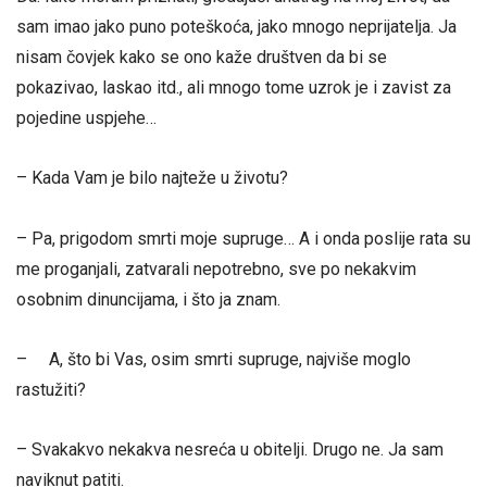
sam imao jako puno poteškoća, jako mnogo neprijatelja. Ja
nisam čovjek kako se ono kaže društven da bi se
pokazivao, laskao itd., ali mnogo tome uzrok je i zavist za
pojedine uspjehe…
– Kada Vam je bilo najteže u životu?
– Pa, prigodom smrti moje supruge… A i onda poslije rata su
me proganjali, zatvarali nepotrebno, sve po nekakvim
osobnim dinuncijama, i što ja znam.
– A, što bi Vas, osim smrti supruge, najviše moglo
rastužiti?
– Svakakvo nekakva nesreća u obitelji. Drugo ne. Ja sam
naviknut patiti.