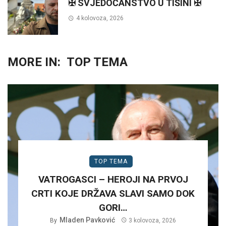
✠ SVJEDOČANSTVO U TIŠINI ✠
4 kolovoza, 2026
MORE IN:
TOP TEMA
TOP TEMA
VATROGASCI – HEROJI NA PRVOJ
CRTI KOJE DRŽAVA SLAVI SAMO DOK
GORI…
Mladen Pavković
By
3 kolovoza, 2026