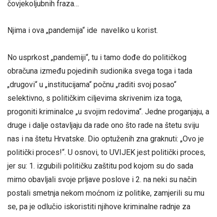
čovjekoljubnih fraza…
Njima i ova „pandemija“ ide naveliko u korist.
No usprkost „pandemiji“, tu i tamo dođe do političkog
obračuna između pojedinih sudionika svega toga i tada
„drugovi“ u „institucijama“ počnu „raditi svoj posao“
selektivno, s političkim ciljevima skrivenim iza toga,
progoniti kriminalce „u svojim redovima“. Jedne proganjaju, a
druge i dalje ostavljaju da rade ono što rade na štetu sviju
nas i na štetu Hrvatske. Dio optuženih zna graknuti: „Ovo je
politički proces!“. U osnovi, to UVIJEK jest politički proces,
jer su: 1. izgubili političku zaštitu pod kojom su do sada
mirno obavljali svoje prljave poslove i 2. na neki su način
postali smetnja nekom moćnom iz politike, zamjerili su mu
se, pa je odlučio iskoristiti njihove kriminalne radnje za