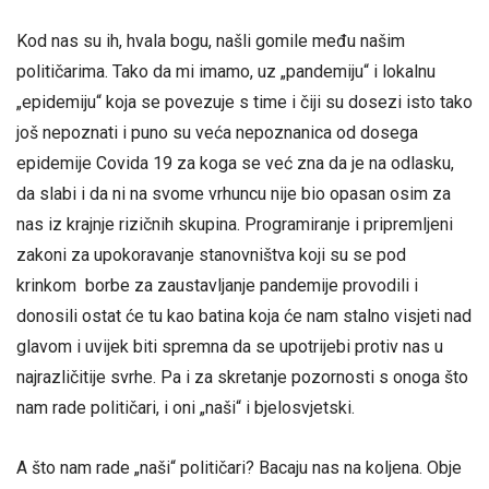
Kod nas su ih, hvala bogu, našli gomile među našim
političarima. Tako da mi imamo, uz „pandemiju“ i lokalnu
„epidemiju“ koja se povezuje s time i čiji su dosezi isto tako
još nepoznati i puno su veća nepoznanica od dosega
epidemije Covida 19 za koga se već zna da je na odlasku,
da slabi i da ni na svome vrhuncu nije bio opasan osim za
nas iz krajnje rizičnih skupina. Programiranje i pripremljeni
zakoni za upokoravanje stanovništva koji su se pod
krinkom borbe za zaustavljanje pandemije provodili i
donosili ostat će tu kao batina koja će nam stalno visjeti nad
glavom i uvijek biti spremna da se upotrijebi protiv nas u
najrazličitije svrhe. Pa i za skretanje pozornosti s onoga što
nam rade političari, i oni „naši“ i bjelosvjetski.
A što nam rade „naši“ političari? Bacaju nas na koljena. Obje