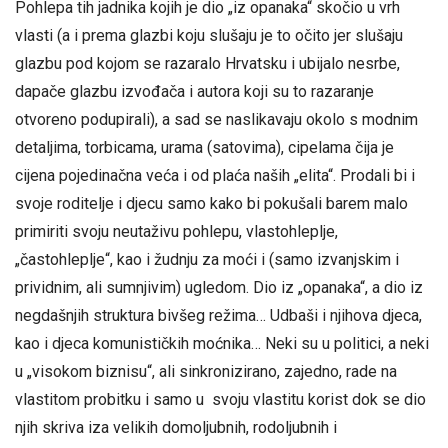
Pohlepa tih jadnika kojih je dio „iz opanaka“ skočio u vrh
vlasti (a i prema glazbi koju slušaju je to očito jer slušaju
glazbu pod kojom se razaralo Hrvatsku i ubijalo nesrbe,
dapače glazbu izvođača i autora koji su to razaranje
otvoreno podupirali), a sad se naslikavaju okolo s modnim
detaljima, torbicama, urama (satovima), cipelama čija je
cijena pojedinačna veća i od plaća naših „elita“. Prodali bi i
svoje roditelje i djecu samo kako bi pokušali barem malo
primiriti svoju neutaživu pohlepu, vlastohleplje,
„častohleplje“, kao i žudnju za moći i (samo izvanjskim i
prividnim, ali sumnjivim) ugledom. Dio iz „opanaka“, a dio iz
negdašnjih struktura bivšeg režima… Udbaši i njihova djeca,
kao i djeca komunističkih moćnika… Neki su u politici, a neki
u „visokom biznisu“, ali sinkronizirano, zajedno, rade na
vlastitom probitku i samo u svoju vlastitu korist dok se dio
njih skriva iza velikih domoljubnih, rodoljubnih i