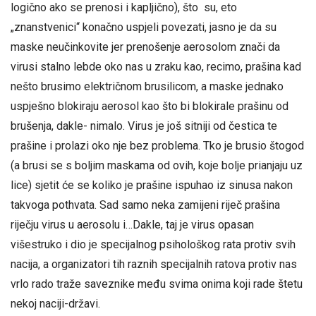
logično ako se prenosi i kapljično), što su, eto
„znanstvenici“ konačno uspjeli povezati, jasno je da su
maske neučinkovite jer prenošenje aerosolom znači da
virusi stalno lebde oko nas u zraku kao, recimo, prašina kad
nešto brusimo električnom brusilicom, a maske jednako
uspješno blokiraju aerosol kao što bi blokirale prašinu od
brušenja, dakle- nimalo. Virus je još sitniji od čestica te
prašine i prolazi oko nje bez problema. Tko je brusio štogod
(a brusi se s boljim maskama od ovih, koje bolje prianjaju uz
lice) sjetit će se koliko je prašine ispuhao iz sinusa nakon
takvoga pothvata. Sad samo neka zamijeni riječ prašina
riječju virus u aerosolu i…Dakle, taj je virus opasan
višestruko i dio je specijalnog psihološkog rata protiv svih
nacija, a organizatori tih raznih specijalnih ratova protiv nas
vrlo rado traže saveznike među svima onima koji rade štetu
nekoj naciji-državi.