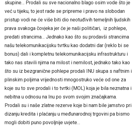
skupine… Prodali su sve nacionalno blago osim vode što je
već u tijeku, to jest rade se pripreme i pravo na slobodan
pristup vodi ne će više biti dio neotuđivih temeljnih ljudskih
prava svakoga čovjeka jer će je naši političari, iz pohlepe,
predati strancima… Jednako kao što su prodavši strancima
našu telekomunikacijsku tvrtku kao dodatni dar (reklo bi se
bonus) dali i kompletnu telekomunikacijsku infrastrukturu i
tako nas stavili njima na milost i nemilost, jednako tako kao
što su iz bezgranične pohlepe prodali INU skupa s naftnim i
plinskim poljima vrijednosti mnogostruko veće od one za
koje su to sve prodali i to tvrtki (MOL) koja je bila neznatna i
nebitna u odnosu na Inu po svom svojim značajkama.
Prodali su i naše zlatne rezerve koje bi nam bile jamstvo pri
dizanju kredita i plaćanju u međunarodnoj trgovini pa bismo
mogli dobiti puno povoljnije uvjete…