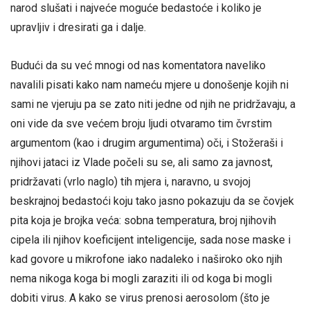
narod slušati i najveće moguće bedastoće i koliko je
upravljiv i dresirati ga i dalje.
Budući da su već mnogi od nas komentatora naveliko
navalili pisati kako nam nameću mjere u donošenje kojih ni
sami ne vjeruju pa se zato niti jedne od njih ne pridržavaju, a
oni vide da sve većem broju ljudi otvaramo tim čvrstim
argumentom (kao i drugim argumentima) oči, i Stožeraši i
njihovi jataci iz Vlade počeli su se, ali samo za javnost,
pridržavati (vrlo naglo) tih mjera i, naravno, u svojoj
beskrajnoj bedastoći koju tako jasno pokazuju da se čovjek
pita koja je brojka veća: sobna temperatura, broj njihovih
cipela ili njihov koeficijent inteligencije, sada nose maske i
kad govore u mikrofone iako nadaleko i naširoko oko njih
nema nikoga koga bi mogli zaraziti ili od koga bi mogli
dobiti virus. A kako se virus prenosi aerosolom (što je