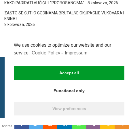
KAKO PARIRATI VUČIĆU I “PROBOSANCIMA”…
8 kolovoza, 2026
ZAŠTO SE ŠUTI O GODINAMA BRUTALNE OKUPACIJE VUKOVARA I
KNINA?
8 kolovoza, 2026
We use cookies to optimize our website and our
service.
Cookie Policy
-
Impressum
Accept all
IMPRESSUM
UVIJETI KORIŠTENJA
COOKIE POLICY (EU)
Functional only
© BezCenzure 2017 - Izradio i održava
Inpendio
View preferences
0
Shares