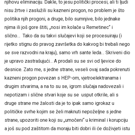
njihovu eliminaciju. Dakle, to jesu politički procesi, ali ti ljudi
nisu žrtve i zaslužili su kazneni progon, no problem je što
politika njih progoni, a druge, bilo sumnjive, bilo jednake
njima ili još gore štiti, „nosi im kolače u Remetinec“ i
slično… Tako da su takvi slučajevi koji se procesuiraju (i
rijetko stignu do pravog završetka do kakvog bi trebali nego
se sve razvodni na kraju), samo vrh sante leda… Skriveni dio
je upravo zastrašujući… A prodali su se svi od ljevice do
desnice. Zato me, s jedne strane, veseli ovaj sada pokrenuti
kazneni progon povezan s HEP-om, vjetroelektranama i
drugim stvarima, a na to su se, igrom slučaja nadovezali i
nepotizam i slične stvari koje su se usput otkrile, ali s
druge strane me žalosti da je to ipak samo igrokaz u
političke svrhe kojim se želi maknuti nepoželjne s jedne
strane, upozoriti one koji su „umočeni“ u kriminal i korupciju
a još su pod zaštitom da moraju biti dobri ili će doživjeti istu