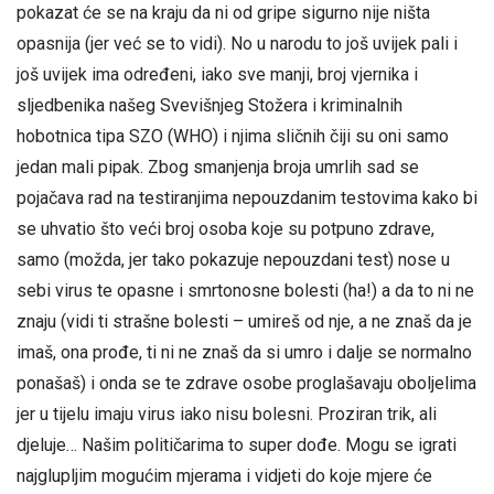
pokazat će se na kraju da ni od gripe sigurno nije ništa
opasnija (jer već se to vidi). No u narodu to još uvijek pali i
još uvijek ima određeni, iako sve manji, broj vjernika i
sljedbenika našeg Svevišnjeg Stožera i kriminalnih
hobotnica tipa SZO (WHO) i njima sličnih čiji su oni samo
jedan mali pipak. Zbog smanjenja broja umrlih sad se
pojačava rad na testiranjima nepouzdanim testovima kako bi
se uhvatio što veći broj osoba koje su potpuno zdrave,
samo (možda, jer tako pokazuje nepouzdani test) nose u
sebi virus te opasne i smrtonosne bolesti (ha!) a da to ni ne
znaju (vidi ti strašne bolesti – umireš od nje, a ne znaš da je
imaš, ona prođe, ti ni ne znaš da si umro i dalje se normalno
ponašaš) i onda se te zdrave osobe proglašavaju oboljelima
jer u tijelu imaju virus iako nisu bolesni. Proziran trik, ali
djeluje… Našim političarima to super dođe. Mogu se igrati
najglupljim mogućim mjerama i vidjeti do koje mjere će