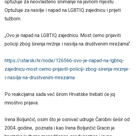
optužuje za neovlašteno snimanje na javnom mjestu .
Optužuje za nasilje i napad na LGBTIQ zajednicu i prijeti
tužbom.
„Ovo je napad na LGBTIQ zajednicu. Most ćemo prijaviti
policiji zbog širenja mržnje i nasilja na društvenim mrežama“
https://istarski.hr/node/126566-ovo-je-napad-na-lgbtiq-
zajednicu-most-cemo-prijaviti-policiji-zbog-sirenja-mrznje-
i-nasilja-na-drustvenim-mrezama
Po reakcijama sada već širom Hrvatske trebati će joj
mnoštvo prijava.
Irena Boljunčić, osim što je osnivač udruge Čarobni šešir od
2004. godine, poznata i kao Irena Boljunčić Gracin je