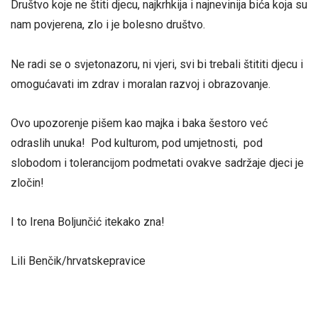
Društvo koje ne štiti djecu, najkrhkija i najnevinija bića koja su
nam povjerena, zlo i je bolesno društvo.
Ne radi se o svjetonazoru, ni vjeri, svi bi trebali štititi djecu i
omogućavati im zdrav i moralan razvoj i obrazovanje.
Ovo upozorenje pišem kao majka i baka šestoro već
odraslih unuka! Pod kulturom, pod umjetnosti, pod
slobodom i tolerancijom podmetati ovakve sadržaje djeci je
zločin!
I to Irena Boljunčić itekako zna!
Lili Benčik/hrvatskepravice