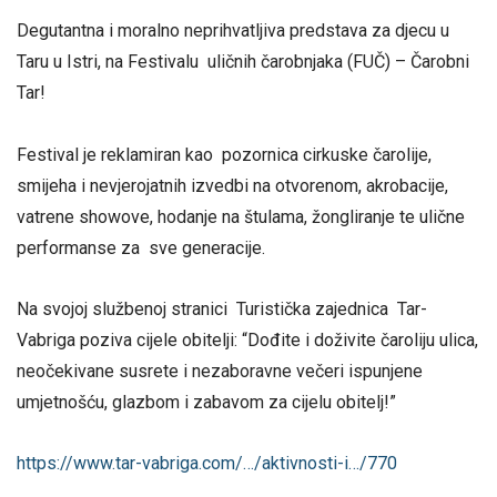
Degutantna i moralno neprihvatljiva predstava za djecu u
Taru u Istri, na Festivalu uličnih čarobnjaka (FUČ) – Čarobni
Tar!
Festival je reklamiran kao pozornica cirkuske čarolije,
smijeha i nevjerojatnih izvedbi na otvorenom, akrobacije,
vatrene showove, hodanje na štulama, žongliranje te ulične
performanse za sve generacije.
Na svojoj službenoj stranici Turistička zajednica Tar-
Vabriga poziva cijele obitelji: “Dođite i doživite čaroliju ulica,
neočekivane susrete i nezaboravne večeri ispunjene
umjetnošću, glazbom i zabavom za cijelu obitelj!”
https://www.tar-vabriga.com/…/aktivnosti-i…/770