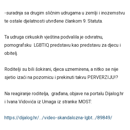
-suradnja sa drugim sličnim udrugama u zemlji i inozemstvu
te ostale djelatnosti utvrđene člankom 9. Statuta.
Ta udruga cirkuskih vještina podvalila je odvratnu,
pornografsku LGBTIQ predstavu kao predstavu za djecu i
obitelj.
Roditelji su bili šokirani, djeca uznemirena, a nitko se nije
sjetio izaći na pozornicu i prekinuti takvu PERVERZIJU!?
Na reagiranje roditelja, građana, objave na portalu Dijalog.hr
i Ivana Vidovića iz Umaga iz stranke MOST:
https://dijalog.hr/…/video-skandalozna-lgbt…/89849/