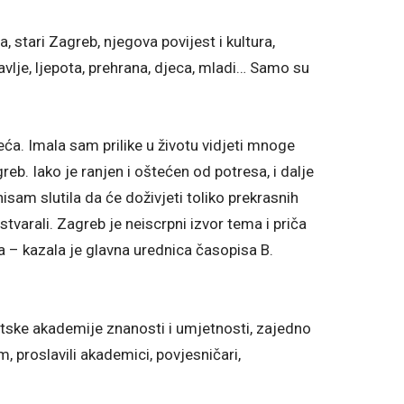
 stari Zagreb, njegova povijest i kultura,
vlje, ljepota, prehrana, djeca, mladi… Samo su
ća. Imala sam prilike u životu vidjeti mnoge
eb. Iako je ranjen i oštećen od potresa, i dalje
nisam slutila da će doživjeti toliko prekrasnih
varali. Zagreb je neiscrpni izvor tema i priča
a – kazala je glavna urednica časopisa B.
ke akademije znanosti i umjetnosti, zajedno
proslavili akademici, povjesničari,