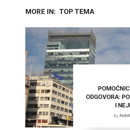
MORE IN:
TOP TEMA
POMOĆNICI
ODGOVORA: PO
I NE
Anđel
By