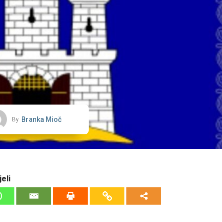
Branka Mioč
By
eli