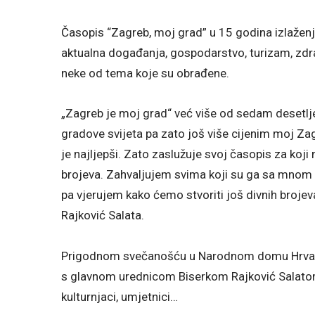
Časopis “Zagreb, moj grad” u 15 godina izlaženja,
aktualna događanja, gospodarstvo, turizam, zdra
neke od tema koje su obrađene.
„Zagreb je moj grad“ već više od sedam desetlje
gradove svijeta pa zato još više cijenim moj Zagr
je najljepši. Zato zaslužuje svoj časopis za koji 
brojeva. Zahvaljujem svima koji su ga sa mnom st
pa vjerujem kako ćemo stvoriti još divnih brojev
Rajković Salata.
Prigodnom svečanošću u Narodnom domu Hrvats
s glavnom urednicom Biserkom Rajković Salatom, 
kulturnjaci, umjetnici…