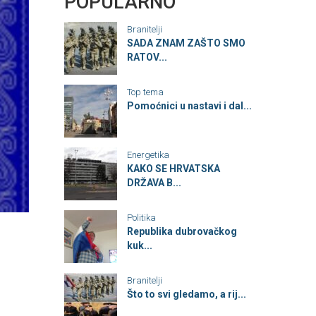
POPULARNO
Branitelji
SADA ZNAM ZAŠTO SMO
RATOV...
Top tema
Pomoćnici u nastavi i dal...
Energetika
KAKO SE HRVATSKA
DRŽAVA B...
Politika
Republika dubrovačkog
kuk...
Branitelji
Što to svi gledamo, a rij...