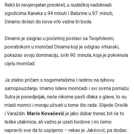
Rekli bi nevjerojatan preokret, u sudačkoj nadoknadi
zgodicima Kaneka u 94 minuti i Baturine u 97. minuti,
Dinamo dolazi do nova vrlo važna tri boda.
Dinamo je zaigrao u početnoj postavi sa Teophileom,
povratnikom u momčad Dinama koji je odigrao vrhunski,
pokazao svoju dominaciju, svih 90. minuta, koja je pokrenula
cijelu momčad.
Ja stalno pričam s nogometašima i radimo na njihovu
samopouzdanju. Imamo lidere momčadi i svi svima pomažu.
Sutra je ponedjeljak, neće nikome pasti dlaka s glave, to su
mladi momci i moraju uživati u tome što rade. Slijede Oriolik
i Varaždin.
Mario Kovačević
je jako dobar trener, bit će to
teške utakmice, ali važno je uzeti bodove i mi ćemo
napraviti sve da to uspijemo – rekao je Jakirović, pa dodao: