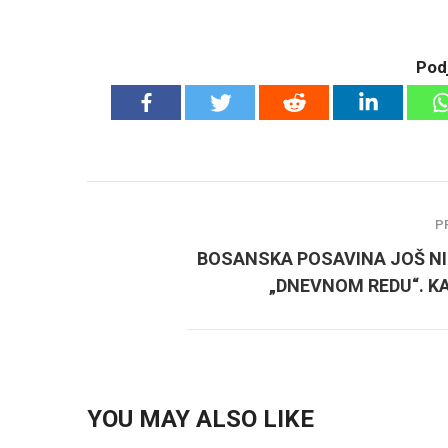
Podj
P
BOSANSKA POSAVINA JOŠ NI
„DNEVNOM REDU“. KA
YOU MAY ALSO LIKE