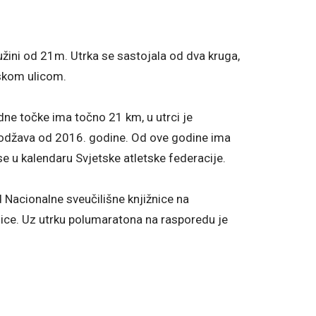
užini od 21m. Utrka se sastojala od dva kruga,
vskom ulicom.
dne točke ima točno 21 km, u utrci je
 odžava od 2016. godine. Od ove godine ima
se u kalendaru Svjetske atletske federacije.
ed Nacionalne sveučilišne knjižnice na
ice. Uz utrku polumaratona na rasporedu je