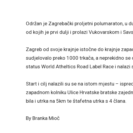
Održan je Zagrebački proljetni polumaraton, u d
od kojih je prvi dulji i prolazi Vukovarskom i Sa
Zagreb od svoje krajnje istočne do krajnje zapa
sudjelovalo preko 1000 trkača, a neprekidno se
status World Atheltics Road Label Race i nalazi 
Start i cilj nalazili su se na istom mjestu – ispr
zapadnom kolniku Ulice Hrvatske bratske zajedn
bila i utrka na 5km te štafetna utrka s 4 člana.
By Branka Mioč