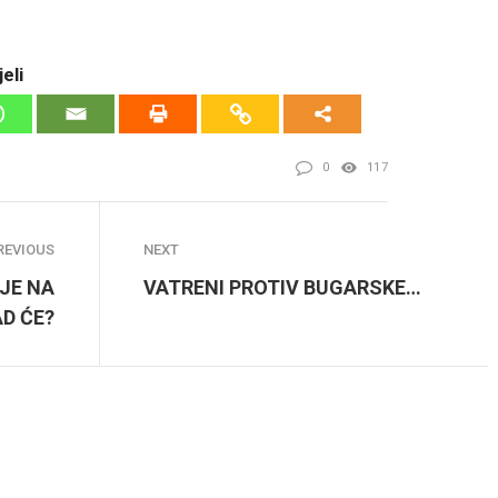
eli
0
117
REVIOUS
NEXT
JE NA
VATRENI PROTIV BUGARSKE…
D ĆE?