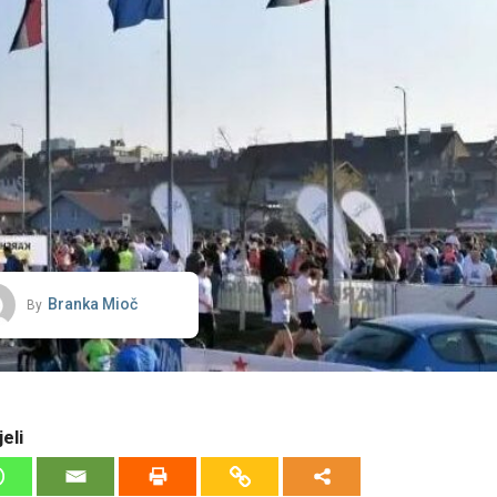
Branka Mioč
By
eli