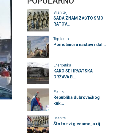
POPULARNO
Branitelji
SADA ZNAM ZAŠTO SMO
RATOV...
Top tema
Pomoćnici u nastavi i dal...
Energetika
KAKO SE HRVATSKA
DRŽAVA B...
Politika
Republika dubrovačkog
kuk...
Branitelji
Što to svi gledamo, a rij...