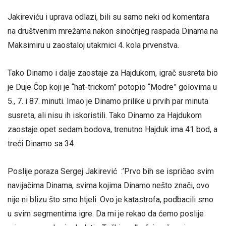
Jakireviću i uprava odlazi, bili su samo neki od komentara
na društvenim mrežama nakon sinoćnjeg raspada Dinama na
Maksimiru u zaostaloj utakmici 4. kola prvenstva.
Tako Dinamo i dalje zaostaje za Hajdukom, igrač susreta bio
je Duje Čop koji je “hat-trickom” potopio “Modre” golovima u
5., 7. i 87. minuti. Imao je Dinamo prilike u prvih par minuta
susreta, ali nisu ih iskoristili. Tako Dinamo za Hajdukom
zaostaje opet sedam bodova, trenutno Hajduk ima 41 bod, a
treći Dinamo sa 34.
Poslije poraza Sergej Jakirević :’Prvo bih se ispričao svim
navijačima Dinama, svima kojima Dinamo nešto znači, ovo
nije ni blizu što smo htjeli. Ovo je katastrofa, podbacili smo
u svim segmentima igre. Da mi je rekao da ćemo poslije