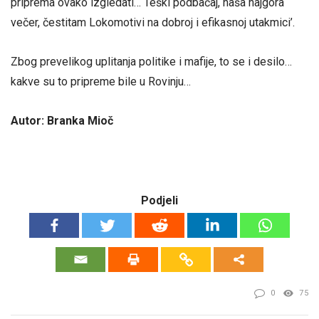
priprema ovako izgledati… Teški podbačaj, naša najgora
večer, čestitam Lokomotivi na dobroj i efikasnoj utakmici’.
Zbog prevelikog uplitanja politike i mafije, to se i desilo…
kakve su to pripreme bile u Rovinju…
Autor: Branka Mioč
Podjeli
0
75