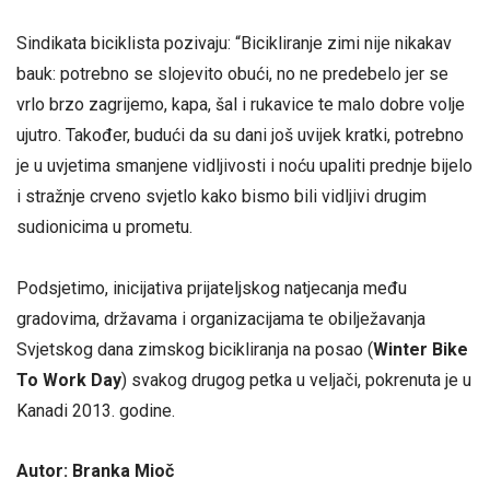
Sindikata biciklista pozivaju: “Bicikliranje zimi nije nikakav
bauk: potrebno se slojevito obući, no ne predebelo jer se
vrlo brzo zagrijemo, kapa, šal i rukavice te malo dobre volje
ujutro. Također, budući da su dani još uvijek kratki, potrebno
je u uvjetima smanjene vidljivosti i noću upaliti prednje bijelo
i stražnje crveno svjetlo kako bismo bili vidljivi drugim
sudionicima u prometu.
Podsjetimo, inicijativa prijateljskog natjecanja među
gradovima, državama i organizacijama te obilježavanja
Svjetskog dana zimskog bicikliranja na posao (
Winter Bike
To Work Day
) svakog drugog petka u veljači, pokrenuta je u
Kanadi 2013. godine.
Autor: Branka Mioč