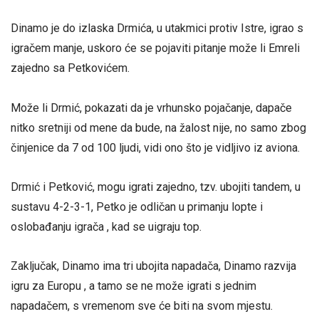
Dinamo je do izlaska Drmića, u utakmici protiv Istre, igrao s
igračem manje, uskoro će se pojaviti pitanje može li Emreli
zajedno sa Petkovićem.
Može li Drmić, pokazati da je vrhunsko pojačanje, dapače
nitko sretniji od mene da bude, na žalost nije, no samo zbog
činjenice da 7 od 100 ljudi, vidi ono što je vidljivo iz aviona.
Drmić i Petković, mogu igrati zajedno, tzv. ubojiti tandem, u
sustavu 4-2-3-1, Petko je odličan u primanju lopte i
oslobađanju igrača , kad se uigraju top.
Zaključak, Dinamo ima tri ubojita napadača, Dinamo razvija
igru za Europu , a tamo se ne može igrati s jednim
napadačem, s vremenom sve će biti na svom mjestu.