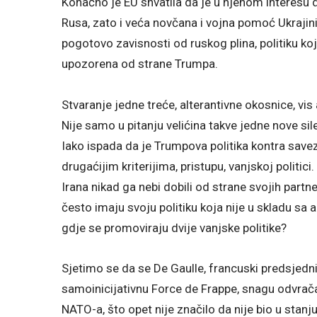
Konačno je EU shvatila da je u njenom interesu 
Rusa, zato i veća novčana i vojna pomoć Ukrajini.
pogotovo zavisnosti od ruskog plina, politiku koju
upozorena od strane Trumpa.
Stvaranje jedne treće, alterantivne okosnice, vis a
Nije samo u pitanju velićina takve jedne nove s
Iako ispada da je Trumpova politika kontra savezn
drugaćijim kriterijima, pristupu, vanjskoj politici
Irana nikad ga nebi dobili od strane svojih partne
često imaju svoju politiku koja nije u skladu sa 
gdje se promoviraju dvije vanjske politike?
Sjetimo se da se De Gaulle, francuski predsjedni
samoinicijativnu Force de Frappe, snagu odvrač
NATO-a, što opet nije značilo da nije bio u stanj