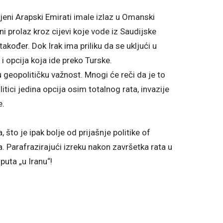
njeni Arapski Emirati imale izlaz u Omanski
i prolaz kroz cijevi koje vode iz Saudijske
kođer. Dok Irak ima priliku da se ukljući u
 i opcija koja ide preko Turske.
 geopolitičku važnost. Mnogi će reči da je to
itici jedina opcija osim totalnog rata, invazije
e.
to je ipak bolje od prijašnje politike of
 Parafrazirajući izreku nakon završetka rata u
puta „u Iranu“!