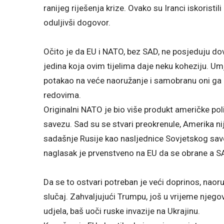
ranijeg riješenja krize. Ovako su Iranci iskoris
oduljivši dogovor.
Očito je da EU i NATO, bez SAD, ne posjeduju dov
jedina koja ovim tijelima daje neku koheziju. Um
potakao na veće naoružanje i samobranu oni ga kri
redovima.
Originalni NATO je bio više produkt američke pol
savezu. Sad su se stvari preokrenule, Amerika ni
sadašnje Rusije kao nasljednice Sovjetskog save
naglasak je prvenstveno na EU da se obrane a 
Da se to ostvari potreban je veći doprinos, naor
slučaj. Zahvaljujući Trumpu, još u vrijeme njeg
udjela, baš uoči ruske invazije na Ukrajinu.