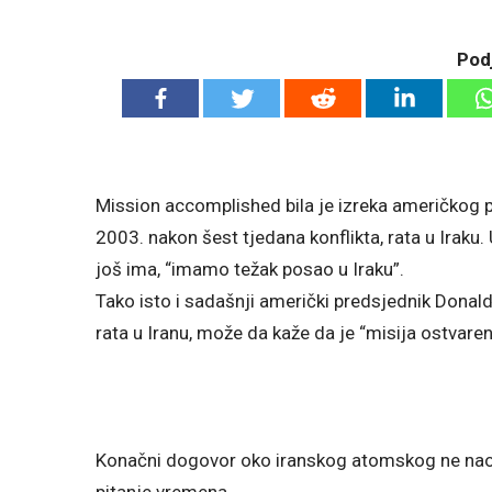
Podj
Mission accomplished bila je izreka američkog 
2003. nakon šest tjedana konflikta, rata u Iraku
još ima, “imamo težak posao u Iraku”.
Tako isto i sadašnji američki predsjednik Donal
rata u Iranu, može da kaže da je “misija ostvaren
Konačni dogovor oko iranskog atomskog ne naoru
pitanje vremena.