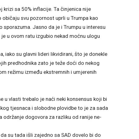
rizi sa 50% inflacije. Ta činjenica nije
o običaju svu pozornost uprli u Trumpa kao
do sporazuma. Jasno da je i Trumpu u interesu
ji je u ovom ratu izgubio nekad moćnu ulogu
iako su glavni lideri likvidirani, što je donekle
vojih predhodnika zato je teže doći do nekog
mom režimu između ekstremnih i umjerenih
 u vlasti trebalo je naći neki konsensus koji bi
uzkog tjesnaca i slobodne plovidbe to je za sada
 održanje dogovora za razliku od ranije ne-
 da su tada išli zajedno sa SAD dovelo bi do