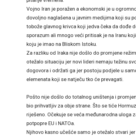
Vojno Iran je poražen a ekonomski je u ogromnoj k
dovoljno naglašena u javnim medijima koji su p
tobože glavnog krivca koji jedva čeka da dođe 
sporazum ali mnogo veći pritisak je na Iranu ko
koju je imao na Bliskom Istoku.
Za razliku od Iraka nije došlo do promjene režima, 
otežalo situaciju jer novi lideri nemaju težinu s
dogovora i održati ga jer postoju podjele u sa
elemenata koji se natječu tko će prevagati.
Pošto nije došlo do totalnog uništenja i promjene
bio prihvatljiv za obje strane. Što se tiće Horm
riješeno. Očekuje se veća međunarodna uloga za
potpopre EU i NATOa.
Njihovo kasno učešće samo je otežalo stvari jer