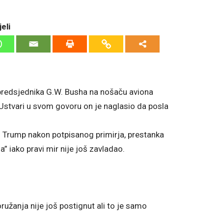
eli
predsjednika G.W. Busha na nošaču aviona
. Ustvari u svom govoru on je naglasio da posla
d Trump nakon potpisanog primirja, prestanka
a” iako pravi mir nije još zavladao.
žanja nije još postignut ali to je samo