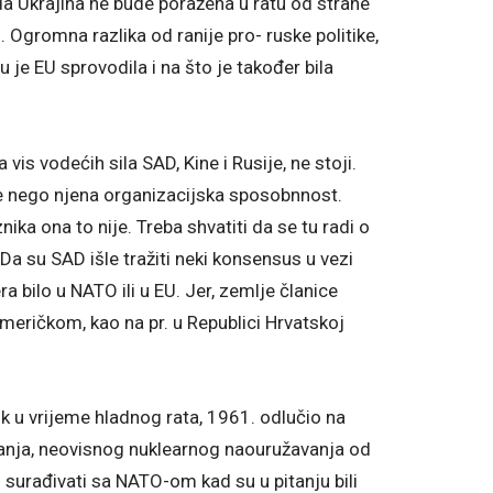
da Ukrajina ne bude poražena u ratu od strane
 Ogromna razlika od ranije pro- ruske politike,
 je EU sprovodila i na što je također bila
 vis vodećih sila SAD, Kine i Rusije, ne stoji.
ile nego njena organizacijska sposobnnost.
ika ona to nije. Treba shvatiti da se tu radi o
. Da su SAD išle tražiti neki konsensus u vezi
ra bilo u NATO ili u EU. Jer, zemlje članice
američkom, kao na pr. u Republici Hrvatskoj
k u vrijeme hladnog rata, 1961. odlučio na
anja, neovisnog nuklearnog naouružavanja od
u surađivati sa NATO-om kad su u pitanju bili