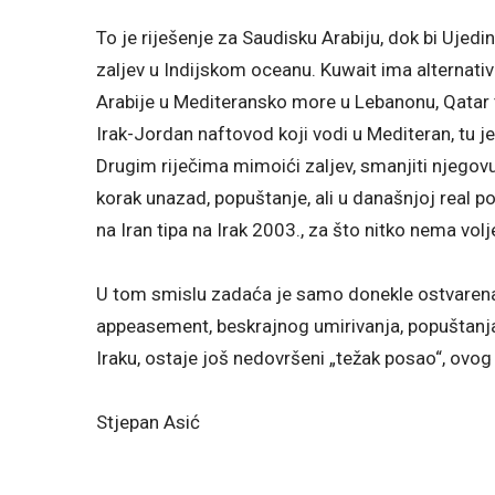
To je riješenje za Saudisku Arabiju, dok bi Ujedi
zaljev u Indijskom oceanu. Kuwait ima alternativn
Arabije u Mediteransko more u Lebanonu, Qatar ta
Irak-Jordan naftovod koji vodi u Mediteran, tu je
Drugim riječima mimoići zaljev, smanjiti njegovu
korak unazad, popuštanje, ali u današnjoj real pol
na Iran tipa na Irak 2003., za što nitko nema volj
U tom smislu zadaća je samo donekle ostvarena, š
appeasement, beskrajnog umirivanja, popuštanja.
Iraku, ostaje još nedovršeni „težak posao“, ovog 
Stjepan Asić