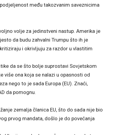
tili podjeljenost među takozvanim saveznicima
oljno volje za jedinstveni nastup. Amerika je
jesto da budu zahvalni Trumpu što ih je
tiziraju i okrivljuju za razdor u vlastitim
itike da se što bolje suprostavi Sovjetskom
je više ona koja se nalazi u opasnosti od
za nego to je sada Europa (EU). Znaći,
SAD da pomognu.
užanje zemalja članica EU, što do sada nije bio
ovog prvog mandata, došlo je do povećanja