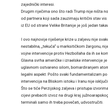
zajednički interesi.
Drugim riječima ono što radi Trump nije ništa novo
od partnera koji sada zauzimaju kritični stav vis a
iz EU od strane Velike Britanije je još jedan takav
I ovo najnovije riješenje krize u zaljevu nije sva
nestabilna, „tekuća“ u marksitičkom žargonu, nije 
vojne intervencije protiv Hezbollaha da ih se kom
Glavna svrha američke i izraelske intervencije je
uglavnom ostvareno silom, bomardiranjem atomski
legalni aspekt. Pošto svaki fundamentalizam po
intervencija na Bliskom istoku i Iranu nije isklju
Što se tiće Perzijskog zaljeva i pristupa izvorim
cijevi prebaciti izvoz na drugi kraj južnoarapsk
terminali samo ih treba povečati, udvostručiti.