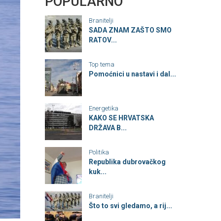
POPULARNO
Branitelji
SADA ZNAM ZAŠTO SMO
RATOV...
Top tema
Pomoćnici u nastavi i dal...
Energetika
KAKO SE HRVATSKA
DRŽAVA B...
Politika
Republika dubrovačkog
kuk...
Branitelji
Što to svi gledamo, a rij...