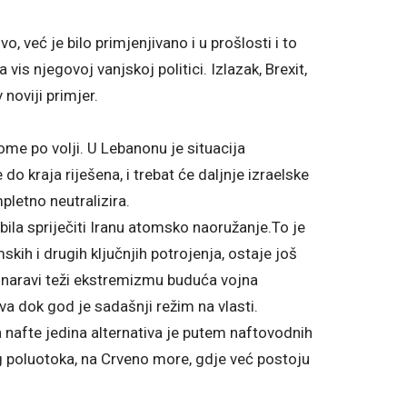
, već je bilo primjenjivano i u prošlosti i to
 vis njegovoj vanjskoj politici. Izlazak, Brexit,
 noviji primjer.
kome po volji. U Lebanonu je situacija
do kraja riješena, i trebat će daljnje izraelske
pletno neutralizira.
 bila spriječiti Iranu atomsko naoružanje.To je
h i drugih ključnjih potrojenja, ostaje još
 naravi teži ekstremizmu buduća vojna
čiva dok god je sadašnji režim na vlasti.
a nafte jedina alternativa je putem naftovodnih
og poluotoka, na Crveno more, gdje već postoju