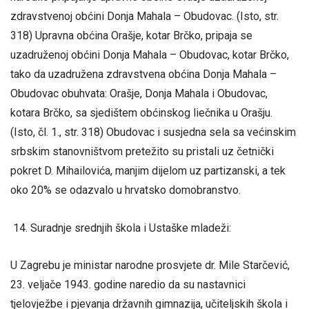
zdravstvenoj obćini Donja Mahala – Obudovac. (Isto, str.
318) Upravna obćina Orašje, kotar Brčko, pripaja se
uzadruženoj obćini Donja Mahala – Obudovac, kotar Brčko,
tako da uzadružena zdravstvena obćina Donja Mahala –
Obudovac obuhvata: Orašje, Donja Mahala i Obudovac,
kotara Brčko, sa sjedištem obćinskog liečnika u Orašju.
(Isto, čl. 1., str. 318) Obudovac i susjedna sela sa većinskim
srbskim stanovništvom pretežito su pristali uz četnički
pokret D. Mihailovića, manjim dijelom uz partizanski, a tek
oko 20% se odazvalo u hrvatsko domobranstvo.
Suradnje srednjih škola i Ustaške mladeži:
U Zagrebu je ministar narodne prosvjete dr. Mile Starčević,
23. veljače 1943. godine naredio da su nastavnici
tjelovježbe i pjevanja državnih gimnazija, učiteljskih škola i