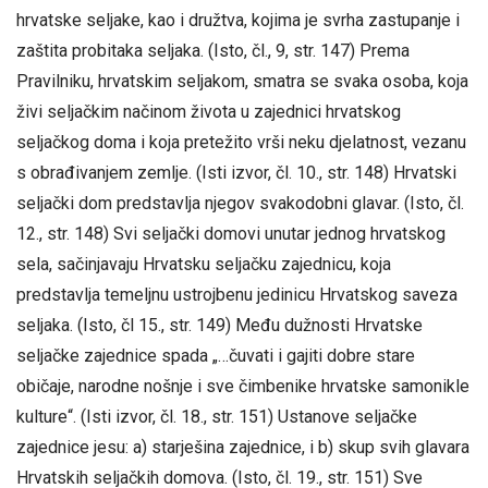
hrvatske seljake, kao i družtva, kojima je svrha zastupanje i
zaštita probitaka seljaka. (Isto, čl., 9, str. 147) Prema
Pravilniku, hrvatskim seljakom, smatra se svaka osoba, koja
živi seljačkim načinom života u zajednici hrvatskog
seljačkog doma i koja pretežito vrši neku djelatnost, vezanu
s obrađivanjem zemlje. (Isti izvor, čl. 10., str. 148) Hrvatski
seljački dom predstavlja njegov svakodobni glavar. (Isto, čl.
12., str. 148) Svi seljački domovi unutar jednog hrvatskog
sela, sačinjavaju Hrvatsku seljačku zajednicu, koja
predstavlja temeljnu ustrojbenu jedinicu Hrvatskog saveza
seljaka. (Isto, čl 15., str. 149) Među dužnosti Hrvatske
seljačke zajednice spada „…čuvati i gajiti dobre stare
običaje, narodne nošnje i sve čimbenike hrvatske samonikle
kulture“. (Isti izvor, čl. 18., str. 151) Ustanove seljačke
zajednice jesu: a) starješina zajednice, i b) skup svih glavara
Hrvatskih seljačkih domova. (Isto, čl. 19., str. 151) Sve