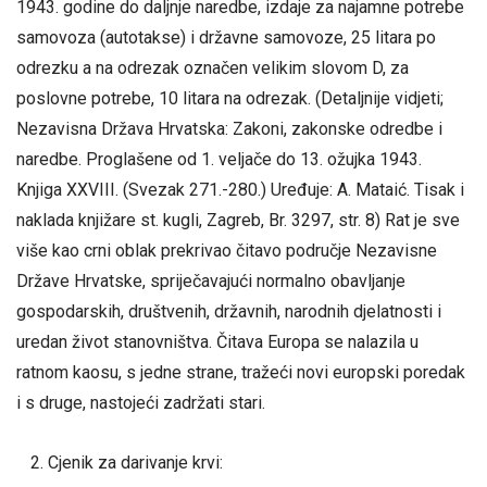
1943. godine do daljnje naredbe, izdaje za najamne potrebe
samovoza (autotakse) i državne samovoze, 25 litara po
odrezku a na odrezak označen velikim slovom D, za
poslovne potrebe, 10 litara na odrezak. (Detaljnije vidjeti;
Nezavisna Država Hrvatska: Zakoni, zakonske odredbe i
naredbe. Proglašene od 1. veljače do 13. ožujka 1943.
Knjiga XXVIII. (Svezak 271.-280.) Uređuje: A. Mataić. Tisak i
naklada knjižare st. kugli, Zagreb, Br. 3297, str. 8) Rat je sve
više kao crni oblak prekrivao čitavo područje Nezavisne
Države Hrvatske, spriječavajući normalno obavljanje
gospodarskih, društvenih, državnih, narodnih djelatnosti i
uredan život stanovništva. Čitava Europa se nalazila u
ratnom kaosu, s jedne strane, tražeći novi europski poredak
i s druge, nastojeći zadržati stari.
Cjenik za darivanje krvi: