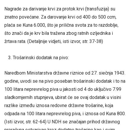
Nagrade za darivanje krvi za protok krvi (transfuzija) su
znatno povećane. Za darovanje krvi od 400 do 500 ccm,
plaća se Kuna 6.000, što je prilična svota za to razdoblje,
što znači da je krv bila tražena zbog ratnih ozljednika i
žrtava rata. (Detaljnije vidjeti, isti izvor, str. 37-38)
Trošarinski dodatak na pivo:
Naredbom Ministarstva državne riznice od 27. siečnja 1943.
godine, uvodi se na pivo poseban trošarinski dodatak i to na
100 litara neprevrelog piva u jakosti od 4 do uključivo 7.99
sladkomjernih stupnjeva, ubirat će se ovaj dodatak u visini
razlike između iznosa redovne državne trošarine, koja
odpada na 100 litara neprevrelog piva, i iznosa od Kuna 800.
(Isti izvor, str. 62-64) U NDH se značajan prihod državnog
proračuna ostvarivao kroz dodatne trošarine kao i svim