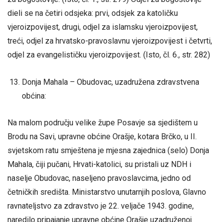
dieli se na četiri odsjeka: prvi, odsjek za katoličku
vjeroizpovijest, drugi, odjel za islamsku vjeroizpovijest,
treći, odjel za hrvatsko-pravoslavnu vjeroizpovijest i četvrti,
odjel za evangelističku vjeroizpovijest. (Isto, čl. 6., str. 282)
Donja Mahala – Obudovac, uzadružena zdravstvena
obćina:
Na malom području velike župe Posavje sa sjedištem u
Brodu na Savi, upravne obćine Orašje, kotara Brčko, u II.
svjetskom ratu smještena je mjesna zajednica (selo) Donja
Mahala, čiji pučani, Hrvati-katolici, su pristali uz NDH i
naselje Obudovac, naseljeno pravoslavcima, jedno od
četničkih središta. Ministarstvo unutarnjih poslova, Glavno
ravnateljstvo za zdravstvo je 22. veljače 1943. godine,
naredilo pripajanje upravne obćine Orašje uzadruženoj