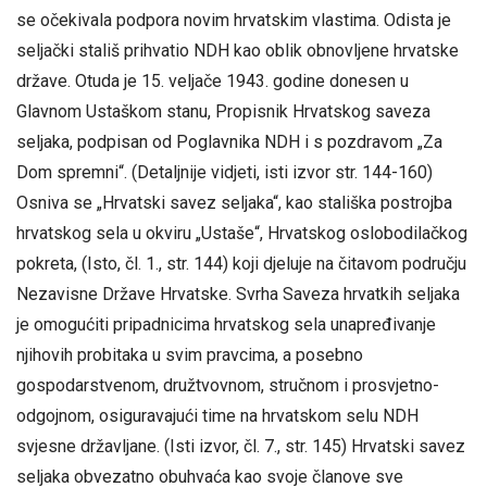
se očekivala podpora novim hrvatskim vlastima. Odista je
seljački stališ prihvatio NDH kao oblik obnovljene hrvatske
države. Otuda je 15. veljače 1943. godine donesen u
Glavnom Ustaškom stanu, Propisnik Hrvatskog saveza
seljaka, podpisan od Poglavnika NDH i s pozdravom „Za
Dom spremni“. (Detaljnije vidjeti, isti izvor str. 144-160)
Osniva se „Hrvatski savez seljaka“, kao stališka postrojba
hrvatskog sela u okviru „Ustaše“, Hrvatskog oslobodilačkog
pokreta, (Isto, čl. 1., str. 144) koji djeluje na čitavom području
Nezavisne Države Hrvatske. Svrha Saveza hrvatkih seljaka
je omogućiti pripadnicima hrvatskog sela unapređivanje
njihovih probitaka u svim pravcima, a posebno
gospodarstvenom, družtvovnom, stručnom i prosvjetno-
odgojnom, osiguravajući time na hrvatskom selu NDH
svjesne državljane. (Isti izvor, čl. 7., str. 145) Hrvatski savez
seljaka obvezatno obuhvaća kao svoje članove sve