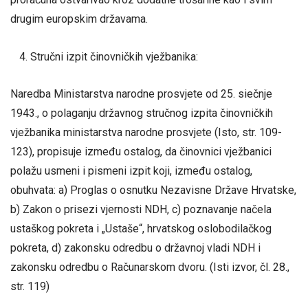
drugim europskim državama.
Stručni izpit činovničkih vježbanika:
Naredba Ministarstva narodne prosvjete od 25. siečnje
1943., o polaganju državnog stručnog izpita činovničkih
vježbanika ministarstva narodne prosvjete (Isto, str. 109-
123), propisuje između ostalog, da činovnici vježbanici
polažu usmeni i pismeni izpit koji, između ostalog,
obuhvata: a) Proglas o osnutku Nezavisne Države Hrvatske,
b) Zakon o prisezi vjernosti NDH, c) poznavanje načela
ustaškog pokreta i „Ustaše“, hrvatskog oslobodilačkog
pokreta, d) zakonsku odredbu o državnoj vladi NDH i
zakonsku odredbu o Računarskom dvoru. (Isti izvor, čl. 28.,
str. 119)