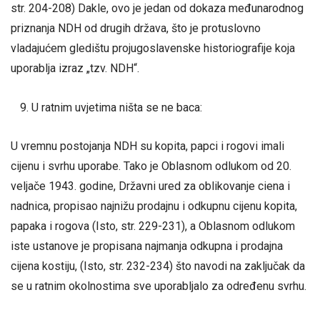
str. 204-208) Dakle, ovo je jedan od dokaza međunarodnog
priznanja NDH od drugih država, što je protuslovno
vladajućem gledištu projugoslavenske historiografije koja
uporablja izraz „tzv. NDH“.
U ratnim uvjetima ništa se ne baca:
U vremnu postojanja NDH su kopita, papci i rogovi imali
cijenu i svrhu uporabe. Tako je Oblasnom odlukom od 20.
veljače 1943. godine, Državni ured za oblikovanje ciena i
nadnica, propisao najnižu prodajnu i odkupnu cijenu kopita,
papaka i rogova (Isto, str. 229-231), a Oblasnom odlukom
iste ustanove je propisana najmanja odkupna i prodajna
cijena kostiju, (Isto, str. 232-234) što navodi na zaključak da
se u ratnim okolnostima sve uporabljalo za određenu svrhu.