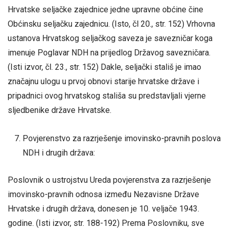
Hrvatske seljačke zajednice jedne upravne obćine čine
Obćinsku seljačku zajednicu. (Isto, čl 20., str. 152) Vrhovna
ustanova Hrvatskog seljačkog saveza je savezničar koga
imenuje Poglavar NDH na prijedlog Državog savezničara.
(Isti izvor, čl. 23., str. 152) Dakle, seljački stališ je imao
značajnu ulogu u prvoj obnovi starije hrvatske države i
pripadnici ovog hrvatskog stališa su predstavljali vjerne
sljedbenike države Hrvatske.
Povjerenstvo za razrješenje imovinsko-pravnih poslova
NDH i drugih država:
Poslovnik o ustrojstvu Ureda povjerenstva za razrješenje
imovinsko-pravnih odnosa između Nezavisne Države
Hrvatske i drugih država, donesen je 10. veljače 1943.
godine. (Isti izvor, str. 188-192) Prema Poslovniku, sve