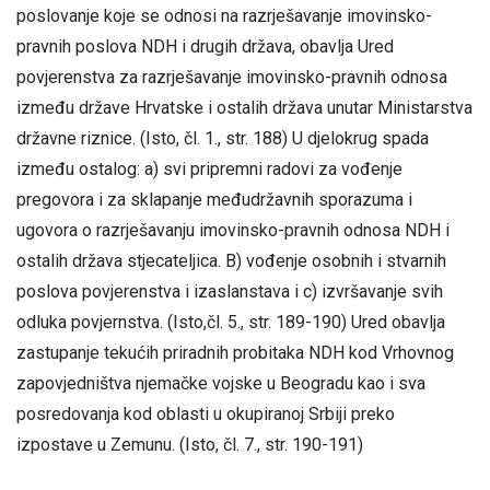
poslovanje koje se odnosi na razrješavanje imovinsko-
pravnih poslova NDH i drugih država, obavlja Ured
povjerenstva za razrješavanje imovinsko-pravnih odnosa
između države Hrvatske i ostalih država unutar Ministarstva
državne riznice. (Isto, čl. 1., str. 188) U djelokrug spada
između ostalog: a) svi pripremni radovi za vođenje
pregovora i za sklapanje međudržavnih sporazuma i
ugovora o razrješavanju imovinsko-pravnih odnosa NDH i
ostalih država stjecateljica. B) vođenje osobnih i stvarnih
poslova povjerenstva i izaslanstava i c) izvršavanje svih
odluka povjernstva. (Isto,čl. 5., str. 189-190) Ured obavlja
zastupanje tekućih priradnih probitaka NDH kod Vrhovnog
zapovjedništva njemačke vojske u Beogradu kao i sva
posredovanja kod oblasti u okupiranoj Srbiji preko
izpostave u Zemunu. (Isto, čl. 7., str. 190-191)