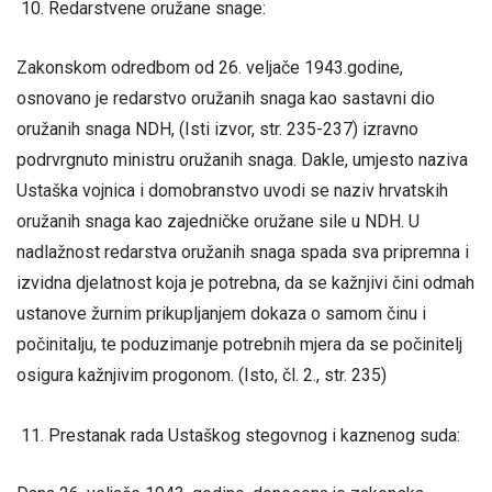
Redarstvene oružane snage:
Zakonskom odredbom od 26. veljače 1943.godine,
osnovano je redarstvo oružanih snaga kao sastavni dio
oružanih snaga NDH, (Isti izvor, str. 235-237) izravno
podrvrgnuto ministru oružanih snaga. Dakle, umjesto naziva
Ustaška vojnica i domobranstvo uvodi se naziv hrvatskih
oružanih snaga kao zajedničke oružane sile u NDH. U
nadlažnost redarstva oružanih snaga spada sva pripremna i
izvidna djelatnost koja je potrebna, da se kažnjivi čini odmah
ustanove žurnim prikupljanjem dokaza o samom činu i
počinitalju, te poduzimanje potrebnih mjera da se počinitelj
osigura kažnjivim progonom. (Isto, čl. 2., str. 235)
Prestanak rada Ustaškog stegovnog i kaznenog suda: