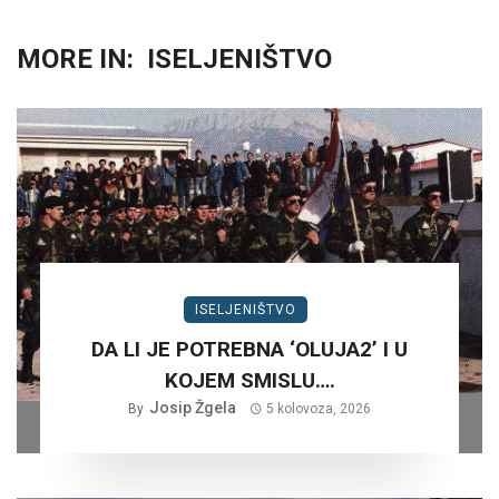
MORE IN:
ISELJENIŠTVO
ISELJENIŠTVO
DA LI JE POTREBNA ‘OLUJA2’ I U
KOJEM SMISLU….
Josip Žgela
By
5 kolovoza, 2026