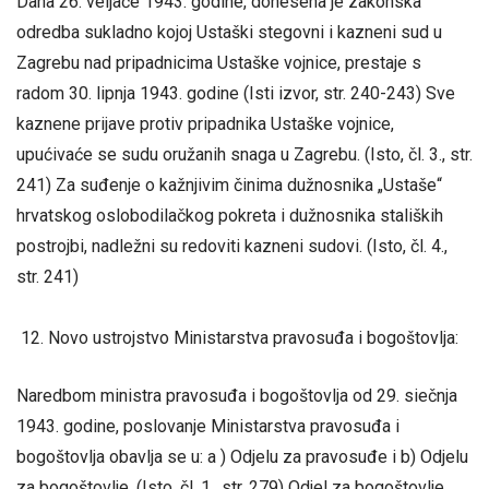
Dana 26. veljače 1943. godine, donesena je zakonska
odredba sukladno kojoj Ustaški stegovni i kazneni sud u
Zagrebu nad pripadnicima Ustaške vojnice, prestaje s
radom 30. lipnja 1943. godine (Isti izvor, str. 240-243) Sve
kaznene prijave protiv pripadnika Ustaške vojnice,
upućivaće se sudu oružanih snaga u Zagrebu. (Isto, čl. 3., str.
241) Za suđenje o kažnjivim činima dužnosnika „Ustaše“
hrvatskog oslobodilačkog pokreta i dužnosnika staliških
postrojbi, nadležni su redoviti kazneni sudovi. (Isto, čl. 4.,
str. 241)
Novo ustrojstvo Ministarstva pravosuđa i bogoštovlja:
Naredbom ministra pravosuđa i bogoštovlja od 29. siečnja
1943. godine, poslovanje Ministarstva pravosuđa i
bogoštovlja obavlja se u: a ) Odjelu za pravosuđe i b) Odjelu
za bogoštovlje. (Isto, čl. 1., str. 279) Odjel za bogoštovlje