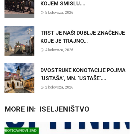
KOJEM SMISLU….
5 kolovoza, 2026
TRST JE NAŠ! DUBLJE ZNAČENJE
KOJE JE TRAJNO…
4 kolovoza, 2026
DVOSTRUKE KONOTACIJE POJMA
‘USTAŠA’, MN. ‘USTAŠE’….
2 kolovoza, 2026
MORE IN:
ISELJENIŠTVO