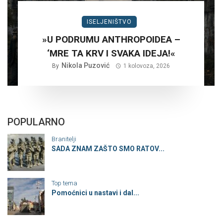
ISELJENIŠTVO
»U PODRUMU ANTHROPOIDEA –
‘MRE TA KRV I SVAKA IDEJA!«
Nikola Puzović
By
1 kolovoza, 2026
POPULARNO
Branitelji
SADA ZNAM ZAŠTO SMO RATOV...
Top tema
Pomoćnici u nastavi i dal...