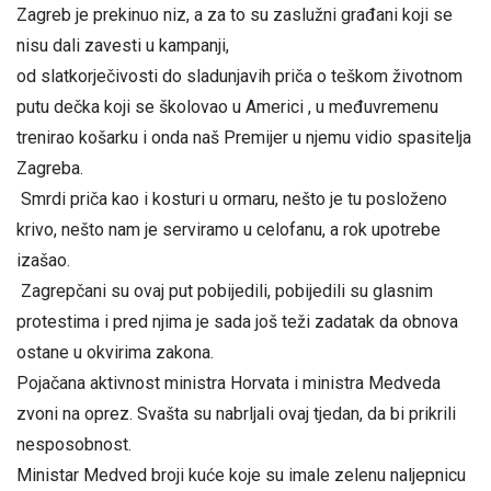
Zagreb je prekinuo niz, a za to su zaslužni građani koji se
nisu dali zavesti u kampanji,
od slatkorječivosti do sladunjavih priča o teškom životnom
putu dečka koji se školovao u Americi , u međuvremenu
trenirao košarku i onda naš Premijer u njemu vidio spasitelja
Zagreba.
Smrdi priča kao i kosturi u ormaru, nešto je tu posloženo
krivo, nešto nam je serviramo u celofanu, a rok upotrebe
izašao.
Zagrepčani su ovaj put pobijedili, pobijedili su glasnim
protestima i pred njima je sada još teži zadatak da obnova
ostane u okvirima zakona.
Pojačana aktivnost ministra Horvata i ministra Medveda
zvoni na oprez. Svašta su nabrljali ovaj tjedan, da bi prikrili
nesposobnost.
Ministar Medved broji kuće koje su imale zelenu naljepnicu