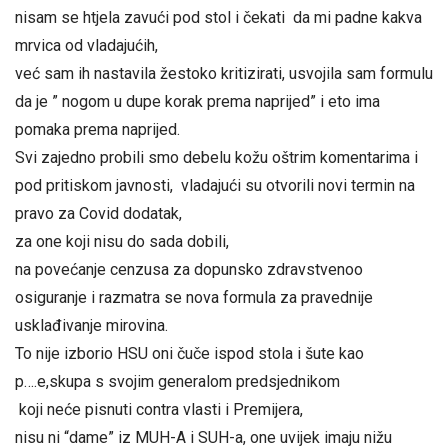
nisam se htjela zavući pod stol i čekati da mi padne kakva
mrvica od vladajućih,
već sam ih nastavila žestoko kritizirati, usvojila sam formulu
da je ” nogom u dupe korak prema naprijed” i eto ima
pomaka prema naprijed.
Svi zajedno probili smo debelu kožu oštrim komentarima i
pod pritiskom javnosti, vladajući su otvorili novi termin na
pravo za Covid dodatak,
za one koji nisu do sada dobili,
na povećanje cenzusa za dopunsko zdravstvenoo
osiguranje i razmatra se nova formula za pravednije
usklađivanje mirovina.
To nije izborio HSU oni čuče ispod stola i šute kao
p….e,skupa s svojim generalom predsjednikom
koji neće pisnuti contra vlasti i Premijera,
nisu ni “dame” iz MUH-A i SUH-a, one uvijek imaju nižu