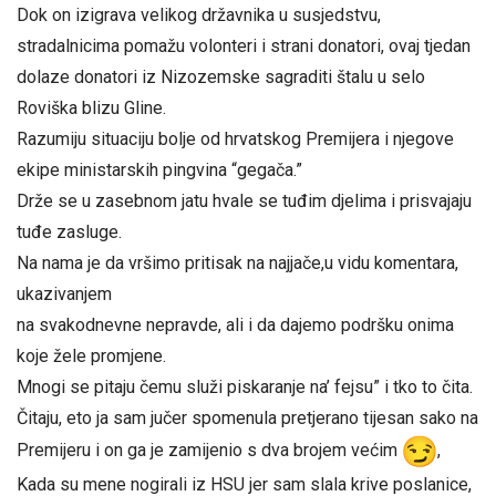
Dok on izigrava velikog državnika u susjedstvu,
stradalnicima pomažu volonteri i strani donatori, ovaj tjedan
dolaze donatori iz Nizozemske sagraditi štalu u selo
Roviška blizu Gline.
Razumiju situaciju bolje od hrvatskog Premijera i njegove
ekipe ministarskih pingvina “gegača.”
Drže se u zasebnom jatu hvale se tuđim djelima i prisvajaju
tuđe zasluge.
Na nama je da vršimo pritisak na najjače,u vidu komentara,
ukazivanjem
na svakodnevne nepravde, ali i da dajemo podršku onima
koje žele promjene.
Mnogi se pitaju čemu služi piskaranje na’ fejsu” i tko to čita.
Čitaju, eto ja sam jučer spomenula pretjerano tijesan sako na
Premijeru i on ga je zamijenio s dva brojem većim
,
Kada su mene nogirali iz HSU jer sam slala krive poslanice,