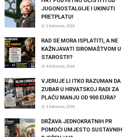
HRT POD HITNO OČISTITI OD
JUGONOSTALGIJE I UKINUTI
PRETPLATU!
5 kolovoza, 2026
RAD SE MORA ISPLATITI, A NE
KAŽNJAVATI SIROMAŠTVOM U
STAROSTI!?
4 kolovoza, 2026
VJERUJE LI ITKO RAZUMAN DA
ZUBAR U HRVATSKOJ RADI ZA
PLAĆU MANJU OD 900 EURA?
3 kolovoza, 2026
DRŽAVA JEDNOKRATNIH PR
POMOĆI UMJESTO SUSTAVNIH