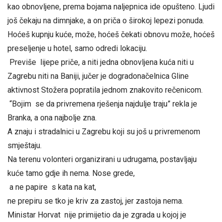
kao obnovljene, prema bojama naljepnica ide opušteno. Ljudi
još čekaju na dimnjake, a on priča o širokoj lepezi ponuda.
Hoćeš kupnju kuće, može, hoćeš čekati obnovu može, hoćeš
preseljenje u hotel, samo odredi lokaciju.
Previše lijepe priče, a niti jedna obnovljena kuća niti u
Zagrebu niti na Baniji, jučer je dogradonačelnica Gline
aktivnost Stožera popratila jednom znakovito rečenicom.
“Bojim se da privremena rješenja najdulje traju” rekla je
Branka, a ona najbolje zna.
A znaju i stradalnici u Zagrebu koji su još u privremenom
smještaju.
Na terenu volonteri organizirani u udrugama, postavljaju
kuće tamo gdje ih nema. Nose grede,
a ne papire s kata na kat,
ne prepiru se tko je kriv za zastoj, jer zastoja nema.
Ministar Horvat nije primijetio da je zgrada u kojoj je