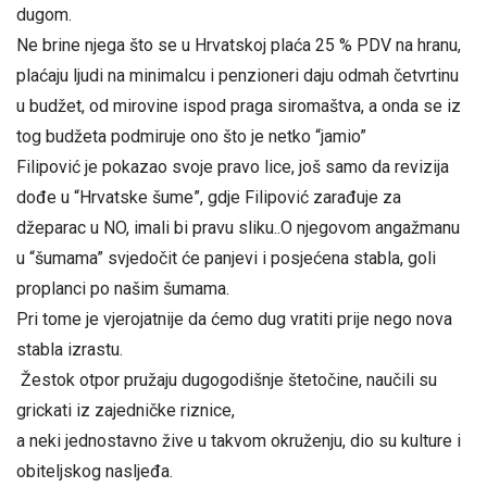
dugom.
Ne brine njega što se u Hrvatskoj plaća 25 % PDV na hranu,
plaćaju ljudi na minimalcu i penzioneri daju odmah četvrtinu
u budžet, od mirovine ispod praga siromaštva, a onda se iz
tog budžeta podmiruje ono što je netko “jamio”
Filipović je pokazao svoje pravo lice, još samo da revizija
dođe u “Hrvatske šume”, gdje Filipović zarađuje za
džeparac u NO, imali bi pravu sliku..O njegovom angažmanu
u “šumama” svjedočit će panjevi i posjećena stabla, goli
proplanci po našim šumama.
Pri tome je vjerojatnije da ćemo dug vratiti prije nego nova
stabla izrastu.
Žestok otpor pružaju dugogodišnje štetočine, naučili su
grickati iz zajedničke riznice,
a neki jednostavno žive u takvom okruženju, dio su kulture i
obiteljskog nasljeđa.