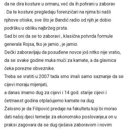
da ne dira kosture u ormaru, već da ih pohrani u zaborav
. Da te kosture pregledaju forenzičari na njima bi našli
njihove otiske, sve što je Bandić radio od njih je dobio
podršku u obliku najbržeg prsta.
Sad bi oni da se to zaboravi , klasična potvrda formule
generala Rojsa, tko je jamio , je jamio.
Dečki zaboravljaju da posuđene novce još nitko nije vratio,
da se svake godine muka muči za kamate, a da glavnica
čeka porezne obveznike.
Treba se vratiti u 2007 tada smo imali samo saznanje da se
cijevi moraju mijenjati,
a danas imamo dug za cijevi i 14 god. starije cijevi i
četrnaest godina otplaćujemo kamate na dug.
Žalosno je da Filipović predaje na fakultetu koji bi morao
dati našoj djeci temelje za ekonomsko poslovanje,a on u
praksi zagovara da se dug rješava zaboravom i novim