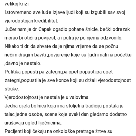
velikoj krizi.
Istovremeno sve luđe izjave ljudi koji su izgubili sav svoj
vjerodostojan kredibilitet.
Jučer nam je dr. Capak ogadio pohane šnicle, bečki odrezak
morao bi otići u povijest, a i putru je po njemu odzvonilo.
Nikako ti dr. da shvate da je njima vrijeme da se počnu
nečim drugim baviti ,povjerenje koje su ljudi imali na početku
,davno je nestalo.
Politika popusti pa zategni,pa opet popusti,pa opet
zategni,popustila je sve konce koji su držali vjerodostojnost
struke.
Vjerodostojnost je nestala je u valovima.
Jedna cijela bolnica koja ima stoljetnu tradiciju postala je
talac jedne osobe, scene koje svaki dan gledamo dodatno
urušavaju ugled liječnicima,.
Pacijenti koji čekaju na onkološke pretrage žrtve su