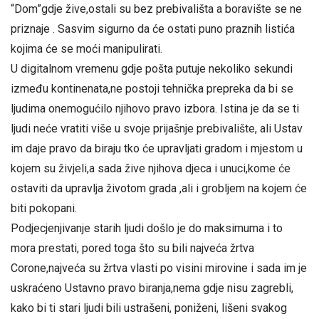
“Dom”gdje žive,ostali su bez prebivališta a boravište se ne
priznaje . Sasvim sigurno da će ostati puno praznih listića
kojima će se moći manipulirati.
U digitalnom vremenu gdje pošta putuje nekoliko sekundi
između kontinenata,ne postoji tehnička prepreka da bi se
ljudima onemogućilo njihovo pravo izbora. Istina je da se ti
ljudi neće vratiti više u svoje prijašnje prebivalište, ali Ustav
im daje pravo da biraju tko će upravljati gradom i mjestom u
kojem su živjeli,a sada žive njihova djeca i unuci,kome će
ostaviti da upravlja životom grada ,ali i grobljem na kojem će
biti pokopani.
Podjecjenjivanje starih ljudi došlo je do maksimuma i to
mora prestati, pored toga što su bili najveća žrtva
Corone,najveća su žrtva vlasti po visini mirovine i sada im je
uskraćeno Ustavno pravo biranja,nema gdje nisu zagrebli,
kako bi ti stari ljudi bili ustrašeni, poniženi, lišeni svakog