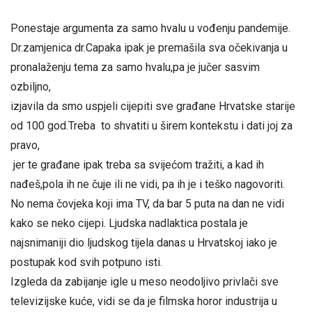
Ponestaje argumenta za samo hvalu u vođenju pandemije.
Dr.zamjenica dr.Capaka ipak je premašila sva očekivanja u
pronalaženju tema za samo hvalu,pa je jučer sasvim
ozbiljno,
izjavila da smo uspjeli cijepiti sve građane Hrvatske starije
od 100 god.Treba to shvatiti u širem kontekstu i dati joj za
pravo,
jer te građane ipak treba sa svijećom tražiti, a kad ih
nađeš,pola ih ne čuje ili ne vidi, pa ih je i teško nagovoriti.
No nema čovjeka koji ima TV, da bar 5 puta na dan ne vidi
kako se neko cijepi. Ljudska nadlaktica postala je
najsnimaniji dio ljudskog tijela danas u Hrvatskoj iako je
postupak kod svih potpuno isti.
Izgleda da zabijanje igle u meso neodoljivo privlači sve
televizijske kuće, vidi se da je filmska horor industrija u