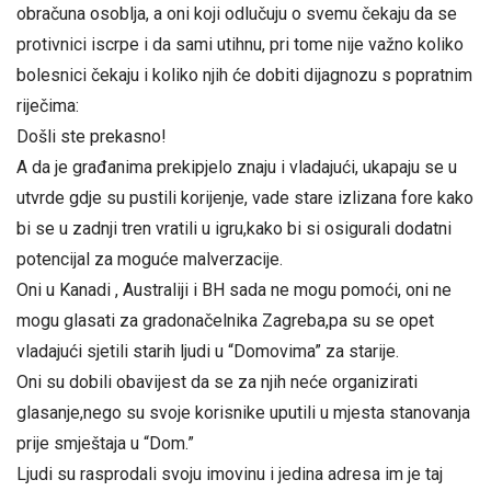
obračuna osoblja, a oni koji odlučuju o svemu čekaju da se
protivnici iscrpe i da sami utihnu, pri tome nije važno koliko
bolesnici čekaju i koliko njih će dobiti dijagnozu s popratnim
riječima:
Došli ste prekasno!
A da je građanima prekipjelo znaju i vladajući, ukapaju se u
utvrde gdje su pustili korijenje, vade stare izlizana fore kako
bi se u zadnji tren vratili u igru,kako bi si osigurali dodatni
potencijal za moguće malverzacije.
Oni u Kanadi , Australiji i BH sada ne mogu pomoći, oni ne
mogu glasati za gradonačelnika Zagreba,pa su se opet
vladajući sjetili starih ljudi u “Domovima” za starije.
Oni su dobili obavijest da se za njih neće organizirati
glasanje,nego su svoje korisnike uputili u mjesta stanovanja
prije smještaja u “Dom.”
Ljudi su rasprodali svoju imovinu i jedina adresa im je taj