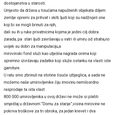
dostojanstva u starosti.
Umjesto da država u tisućama napuštenih objekata diljem
zemlje opremi za prihvat i skrb ljudi koji su nadživjeli one
koji bi se mogli brinuti za njih,
dali su ih u ruke privatnicima kojima je jedini cilj dobra
zarada, pa stari ljudi završavaju u vatri ili umiru od straha,no
uvijek su dobri za manipulaciju,a
mirovinski fond služi kao utješna nagrada onima koji
spremno izvršavaju zadatke koji služe ostanku na vlasti iste
garniture.
U ratu smo zbrinuli na stotine tisuće izbjeglica, a sada ne
možemo naše umirovljenike čiju imovinu nemilosrdno
rasprodaje ta ista vlast .
800 000 umirovljenika u ovoj državi ne može si platiti
smještaj u državnom “Domu za starije”,visina mirovine ne
pokriva troškove za tri obroka, za jedan krevet i dva