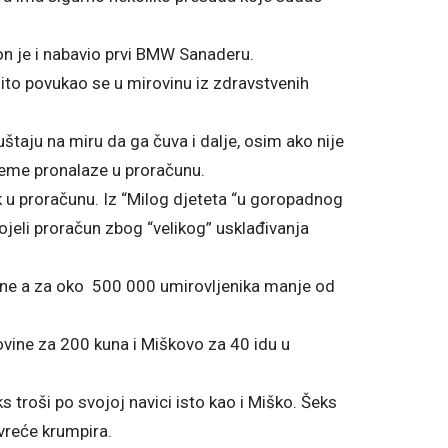
 on je i nabavio prvi BMW Sanaderu.
ito povukao se u mirovinu iz zdravstvenih
uštaju na miru da ga čuva i dalje, osim ako nije
ijeme pronalaze u proračunu.
 u proračunu. Iz “Milog djeteta “u goropadnog
ojeli proračun zbog “velikog” usklađivanja
kune a za oko 500 000 umirovljenika manje od
ovine za 200 kuna i Miškovo za 40 idu u
 troši po svojoj navici isto kao i Miško. Šeks
vreće krumpira.