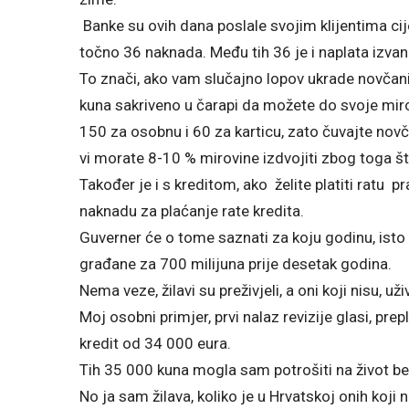
Banke su ovih dana poslale svojim klijentima cij
točno 36 naknada. Među tih 36 je i naplata izva
To znači, ako vam slučajno lopov ukrade novčan
kuna sakriveno u čarapi da možete do svoje mir
150 za osobnu i 60 za karticu, zato čuvajte novčan
vi morate 8-10 % mirovine izdvojiti zbog toga št
Također je i s kreditom, ako želite platiti ratu pr
naknadu za plaćanje rate kredita.
Guverner će o tome saznati za koju godinu, isto
građane za 700 milijuna prije desetak godina.
Nema veze, žilavi su preživjeli, a oni koji nisu, už
Moj osobni primjer, prvi nalaz revizije glasi, p
kredit od 34 000 eura.
Tih 35 000 kuna mogla sam potrošiti na život bez
No ja sam žilava, koliko je u Hrvatskoj onih koji 