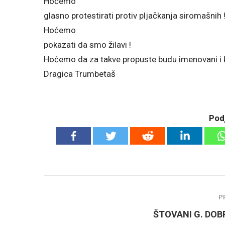
Hoćemo
glasno protestirati protiv pljačkanja siromašnih 
Hoćemo
pokazati da smo žilavi !
Hoćemo da za takve propuste budu imenovani i ka
Dragica Trumbetaš
Podj
P
ŠTOVANI G. DOB