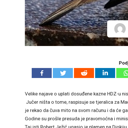
Podj
Velike najave o uplati dosuđene kazne HDZ-u nisu
Jučer ništa o tome, raspisuje se tjeralica za Ma
je rekao da čuva mito na svom računu i da će ga u
Godine su prošle presuda je pravomoćna i minista
Taj isti Robert Ježić ugasio je plamen na Diokij