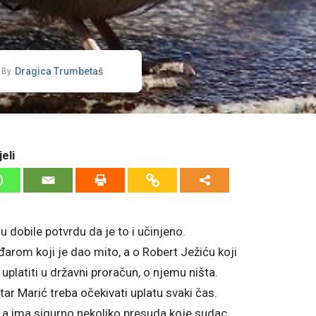
Dragica Trumbetaš
By
eli
 dobile potvrdu da je to i učinjeno.
đarom koji je dao mito, a o Robert Ježiću koji
platiti u državni proračun, o njemu ništa.
r Marić treba očekivati uplatu svaki čas.
u, a ima sigurno nekoliko presuda koje sudac