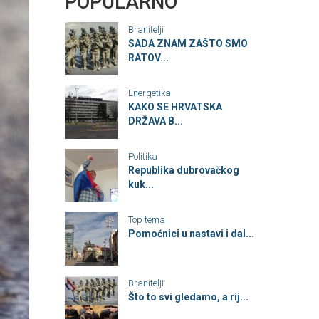
POPULARNO
Branitelji
SADA ZNAM ZAŠTO SMO
RATOV...
Energetika
KAKO SE HRVATSKA
DRŽAVA B...
Politika
Republika dubrovačkog
kuk...
Top tema
Pomoćnici u nastavi i dal...
Branitelji
Što to svi gledamo, a rij...