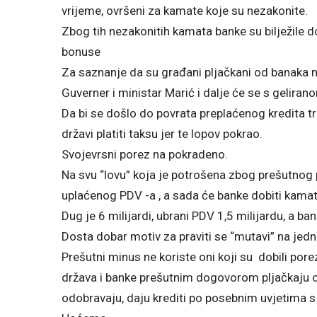
vrijeme, ovršeni za kamate koje su nezakonite.
Zbog tih nezakonitih kamata banke su bilježile d
bonuse
Za saznanje da su građani pljačkani od banaka
Guverner i ministar Marić i dalje će se s geliran
Da bi se došlo do povrata preplaćenog kredita tr
državi platiti taksu jer te lopov pokrao.
Svojevrsni porez na pokradeno.
Na svu “lovu” koja je potrošena zbog prešutnog
uplaćenog PDV -a , a sada će banke dobiti kama
Dug je 6 milijardi, ubrani PDV 1,5 milijardu, a b
Dosta dobar motiv za praviti se “mutavi” na jedno
Prešutni minus ne koriste oni koji su dobili pore
država i banke prešutnim dogovorom pljačkaju o
odobravaju, daju krediti po posebnim uvjetim