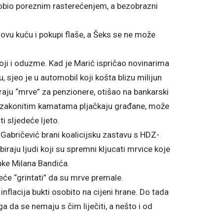
 dobio poreznim rasterećenjem, a bezobrazni
vu kuću i pokupi flaše, a Šeks se ne može
roji i oduzme. Kad je Marić ispričao novinarima
 sjeo je u automobil koji košta blizu milijun
ciraju “mrve” za penzionere, otišao na bankarski
nezakonitim kamatama pljačkaju građane, može
ti sljedeće ljeto.
o Gabričević brani koalicijsku zastavu s HDZ-
raju ljudi koji su spremni kljucati mrvice koje
nke Milana Bandića.
eće “grintati” da su mrve premale.
inflacija bukti osobito na cijeni hrane. Do tada
a da se nemaju s čim liječiti, a nešto i od