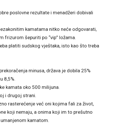
obre poslovne rezultate i menadžeri dobivali
 nezakonitim kamatama nitko neće odgovarati,
om frizurom šepuriti po “vip” ložama.
eba platiti sudskog vještaka, isto kao što treba
 prekoračenja minusa, država je dobila 25%
tu 8,5%.
anke kamata oko 500 milijuna.
j i drugoj strani.
zno rasterećenje već oni kojima fali za život,
ne koji nemaju, a onima koji im to prešutno
a s umanjenom kamatom.