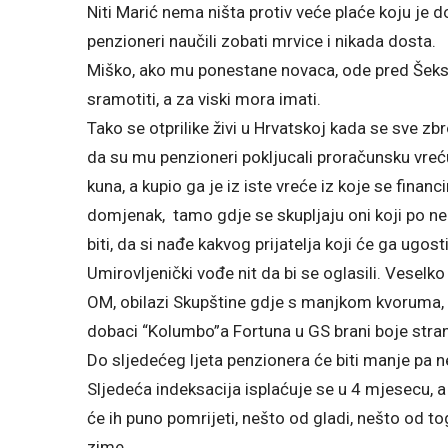
Niti Marić nema ništa protiv veće plaće koju je
penzioneri naučili zobati mrvice i nikada dosta.
Miško, ako mu ponestane novaca, ode pred Šekso
sramotiti, a za viski mora imati.
Tako se otprilike živi u Hrvatskoj kada se sve zb
da su mu penzioneri pokljucali proračunsku vreću,
kuna, a kupio ga je iz iste vreće iz koje se finan
domjenak, tamo gdje se skupljaju oni koji po 
biti, da si nađe kakvog prijatelja koji će ga ugosti
Umirovljenički vođe nit da bi se oglasili. Veselk
OM, obilazi Skupštine gdje s manjkom kvoruma, bi
dobaci “Kolumbo”a Fortuna u GS brani boje stra
Do sljedećeg ljeta penzionera će biti manje pa n
Sljedeća indeksacija isplaćuje se u 4 mjesecu, a 
će ih puno pomrijeti, nešto od gladi, nešto od tog
zime.