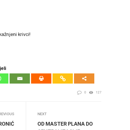
!
žnjeni krivci!
eli
0
127
REVIOUS
NEXT
RONIĆ
OD MASTER PLANA DO