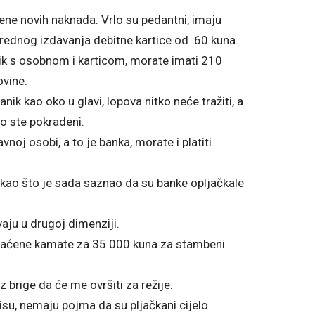
ene novih naknada. Vrlo su pedantni, imaju
nrednog izdavanja debitne kartice od 60 kuna.
ik s osobnom i karticom, morate imati 210
ovine.
ik kao oko u glavi, lopova nitko neće tražiti, a
o ste pokradeni.
avnoj osobi, a to je banka, morate i platiti
 kao što je sada saznao da su banke opljačkale
ivaju u drugoj dimenziji.
replaćene kamate za 35 000 kuna za stambeni
 brige da će me ovršiti za režije.
nisu, nemaju pojma da su pljačkani cijelo