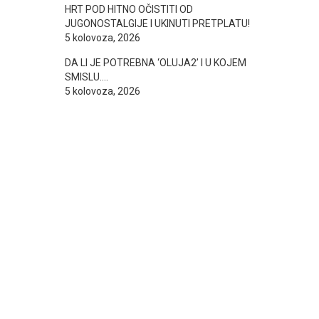
HRT POD HITNO OČISTITI OD
JUGONOSTALGIJE I UKINUTI PRETPLATU!
5 kolovoza, 2026
DA LI JE POTREBNA ‘OLUJA2’ I U KOJEM
SMISLU….
5 kolovoza, 2026