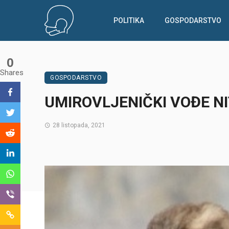
POLITIKA
GOSPODARSTVO
0
Shares
GOSPODARSTVO
UMIROVLJENIČKI VOĐE NIT
28 listopada, 2021