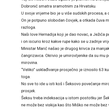
Dobronić smatra sramotnim za Hrvatsku.
U svoje vrijeme bio je u više sudskih procesa, a
On je potpuno slobodan čovjek, a otkada čuva m
razloga.
Naši love Hernadija koji je dao novac, a Ježića p
i on iscurio kroz kakve rupe kako se u zadnje vr
Ministar Marić našao je drugog krivca za manjak
čangrizavca. Okrivio je umirovljenike da su mu p
mirovina.
“Veliko” usklađivanje prosječno je iznosilo 63 
toga.
No sve to ide u isti koš i Šeksovo povećanje mir
prosjek.
Šeksu treba indeksacija u istom postotku jer Šeks
ne može bez viskija kao što Miško ne može bez 