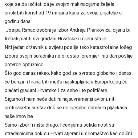
koje se da isčitati da je svojim makinacijama željela
priskrbiti korist od 19 milijuna kuna za svoje prijatelje u
godinu dana.
Josipa Rimac osobni je izbor Andreja Plenkovića, cijenu bi
trebali platiti svi građani Hrvatske u cijeni struje.
Niti jedan državnik u svijetu poslije tako katastrofalne lošeg
izbora svojih suradnika ne bi ostao premijer niti dan poslije
potvrde optužnice.
Što god danas rekao, kako god se svrstao globalno i danas
će benzin i hrana biti među najskupljima u Europi kojeg će
plaćati građani Hrvatske i za sebe i te političare.
Sigurnost nam neće dati ni najsuvremeniji avioni, niti
proturaketni sustav dok se ne riješimo domaćih pljačkaša
naše imovine.
Samo izbori i ništa drugo, licemjerna solidarnost sa
stradalnicima dok su Hrvati stjerani u siromaštvo kao obični