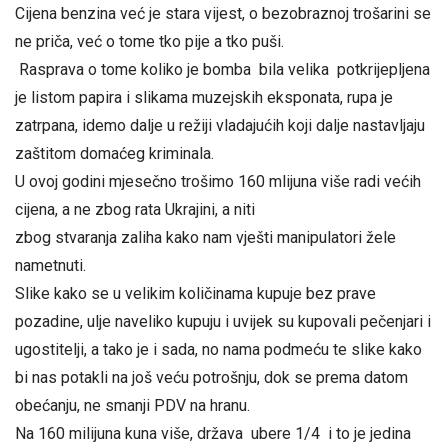
Cijena benzina već je stara vijest, o bezobraznoj trošarini se
ne priča, već o tome tko pije a tko puši.
Rasprava o tome koliko je bomba bila velika potkrijepljena
je listom papira i slikama muzejskih eksponata, rupa je
zatrpana, idemo dalje u režiji vladajućih koji dalje nastavljaju
zaštitom domaćeg kriminala.
U ovoj godini mjesečno trošimo 160 mlijuna više radi većih
cijena, a ne zbog rata Ukrajini, a niti
zbog stvaranja zaliha kako nam vješti manipulatori žele
nametnuti.
Slike kako se u velikim količinama kupuje bez prave
pozadine, ulje naveliko kupuju i uvijek su kupovali pečenjari i
ugostitelji, a tako je i sada, no nama podmeću te slike kako
bi nas potakli na još veću potrošnju, dok se prema datom
obećanju, ne smanji PDV na hranu.
Na 160 milijuna kuna više, država ubere 1/4 i to je jedina