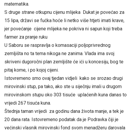
matematika.
S druge strane otkupnu cijenu mlijeka Dukat je povećao za
15 lipa, državi se fućka hoće li netko više htjeti imati krave,
jer povećanje cijene mlijeka ne pokriva ni sapun koji treba
farmer za pranje ruku
U Saboru se raspravlja o komasaciji poljoprivrednog
zemljišta no ta tema nikoga ne zanima. Vlada ima svoj
skriveni dugoročni plan zemljište će ići u koncesiju, bog te
pitaj kome, i po kojoj cijeni.
Istovremeno smo ovaj tjedan vidjeli kako se srozao drugi
mirovinski stup, pa tako, ako ste u siječnju imali u drugom
mirovinskom stupu oko 303 tisuće uplaćenih kuna danas to
vrijedi 267 tisuća kuna.
Štednja taman vrijedi za godinu dana života manje, a tek je
20 dana rata. Istovremeno podatak da je Podravka čiji je
većinski vlasnik mirovinski fond svom menadžeru darovala