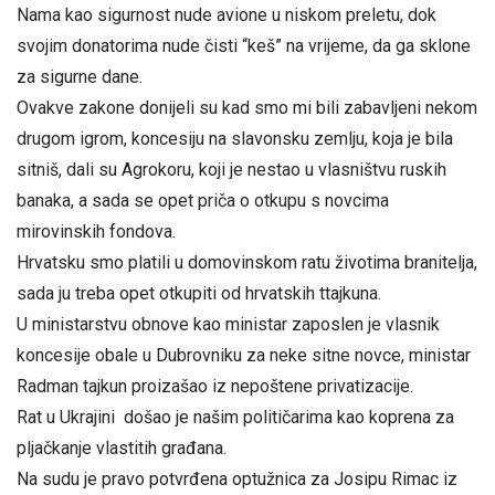
Nama kao sigurnost nude avione u niskom preletu, dok
svojim donatorima nude čisti “keš” na vrijeme, da ga sklone
za sigurne dane.
Ovakve zakone donijeli su kad smo mi bili zabavljeni nekom
drugom igrom, koncesiju na slavonsku zemlju, koja je bila
sitniš, dali su Agrokoru, koji je nestao u vlasništvu ruskih
banaka, a sada se opet priča o otkupu s novcima
mirovinskih fondova.
Hrvatsku smo platili u domovinskom ratu životima branitelja,
sada ju treba opet otkupiti od hrvatskih ttajkuna.
U ministarstvu obnove kao ministar zaposlen je vlasnik
koncesije obale u Dubrovniku za neke sitne novce, ministar
Radman tajkun proizašao iz nepoštene privatizacije.
Rat u Ukrajini došao je našim političarima kao koprena za
pljačkanje vlastitih građana.
Na sudu je pravo potvrđena optužnica za Josipu Rimac iz