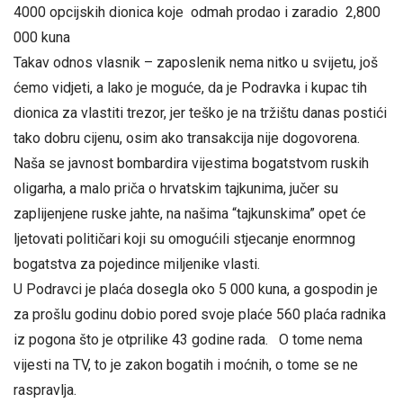
4000 opcijskih dionica koje odmah prodao i zaradio 2,800
000 kuna
Takav odnos vlasnik – zaposlenik nema nitko u svijetu, još
ćemo vidjeti, a lako je moguće, da je Podravka i kupac tih
dionica za vlastiti trezor, jer teško je na tržištu danas postići
tako dobru cijenu, osim ako transakcija nije dogovorena.
Naša se javnost bombardira vijestima bogatstvom ruskih
oligarha, a malo priča o hrvatskim tajkunima, jučer su
zaplijenjene ruske jahte, na našima “tajkunskima” opet će
ljetovati političari koji su omogućili stjecanje enormnog
bogatstva za pojedince miljenike vlasti.
U Podravci je plaća dosegla oko 5 000 kuna, a gospodin je
za prošlu godinu dobio pored svoje plaće 560 plaća radnika
iz pogona što je otprilike 43 godine rada. O tome nema
vijesti na TV, to je zakon bogatih i moćnih, o tome se ne
raspravlja.