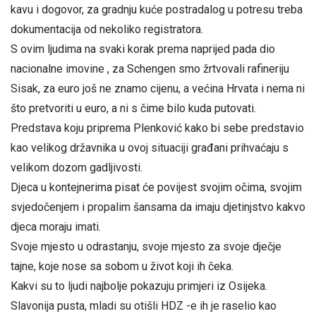
kavu i dogovor, za gradnju kuće postradalog u potresu treba
dokumentacija od nekoliko registratora.
S ovim ljudima na svaki korak prema naprijed pada dio
nacionalne imovine , za Schengen smo žrtvovali rafineriju
Sisak, za euro još ne znamo cijenu, a većina Hrvata i nema ni
što pretvoriti u euro, a ni s čime bilo kuda putovati.
Predstava koju priprema Plenković kako bi sebe predstavio
kao velikog državnika u ovoj situaciji građani prihvaćaju s
velikom dozom gadljivosti.
Djeca u kontejnerima pisat će povijest svojim očima, svojim
svjedočenjem i propalim šansama da imaju djetinjstvo kakvo
djeca moraju imati.
Svoje mjesto u odrastanju, svoje mjesto za svoje dječje
tajne, koje nose sa sobom u život koji ih čeka.
Kakvi su to ljudi najbolje pokazuju primjeri iz Osijeka.
Slavonija pusta, mladi su otišli HDZ -e ih je raselio kao