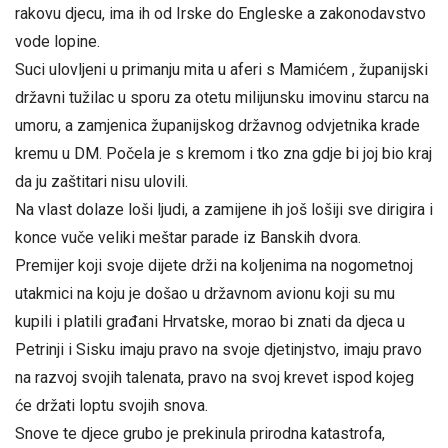
rakovu djecu, ima ih od Irske do Engleske a zakonodavstvo
vode lopine.
Suci ulovljeni u primanju mita u aferi s Mamićem , županijski
državni tužilac u sporu za otetu milijunsku imovinu starcu na
umoru, a zamjenica županijskog državnog odvjetnika krade
kremu u DM. Počela je s kremom i tko zna gdje bi joj bio kraj
da ju zaštitari nisu ulovili.
Na vlast dolaze loši ljudi, a zamijene ih još lošiji sve dirigira i
konce vuče veliki meštar parade iz Banskih dvora.
Premijer koji svoje dijete drži na koljenima na nogometnoj
utakmici na koju je došao u državnom avionu koji su mu
kupili i platili građani Hrvatske, morao bi znati da djeca u
Petrinji i Sisku imaju pravo na svoje djetinjstvo, imaju pravo
na razvoj svojih talenata, pravo na svoj krevet ispod kojeg
će držati loptu svojih snova.
Snove te djece grubo je prekinula prirodna katastrofa,