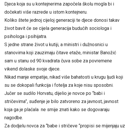
Djeca koja su u kontejnerima započela školu mogla bi i
dočekati više razrede u istom kontejneru.
Koliko štete jednoj cijeloj generaciji te djece donosi takav
život bavit će se cijela generacija budućih sociologa i
psihologa i psihijatra.
S jedne strane život u kutiji, a ministri i dužnosnici u
stanovima koji zauzimaju čitave etaže, ministar Banožić
sam u stanu od 90 kvadrata čuva sobe za povremene
vikend dolaske svoje djece.
Nikad manje empatije, nikad više bahatosti u krugu ljudi koji
su se dokopali funkcija i fotelja za koje nisu sposobni.
Jučer se sudilo Horvatu, dijelio je novce po “babi i
stričevima”, suđenje je bilo zatvoreno za javnost, javnost
koja ga je plaćala ne smije znati kako se dogovaraju
nagodbe.
Za dodjelu novca za “babe i stričeve “propisi se mijenjaju uz