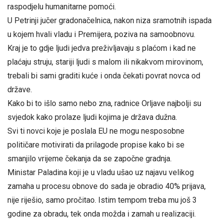
raspodjelu humanitarne pomoći.
U Petrinji jučer gradonačelnica, nakon niza sramotnih ispada
u kojem hvali vladu i Premijera, poziva na samoobnovu.
Kraj je to gdje ljudi jedva preživljavaju s plaćom i kad ne
plaćaju struju, stariji ljudi s malom ili nikakvom mirovinom,
trebali bi sami graditi kuće i onda čekati povrat novca od
države.
Kako bi to išlo samo nebo zna, radnice Orljave najbolji su
svjedok kako prolaze ljudi kojima je država dužna.
Svi ti novci koje je poslala EU ne mogu nesposobne
političare motivirati da prilagode propise kako bi se
smanjilo vrijeme čekanja da se započne gradnja.
Ministar Paladina koji je u vladu ušao uz najavu velikog
zamaha u procesu obnove do sada je obradio 40% prijava,
nije riješio, samo pročitao. Istim tempom treba mu još 3
godine za obradu, tek onda možda i zamah u realizaciji.