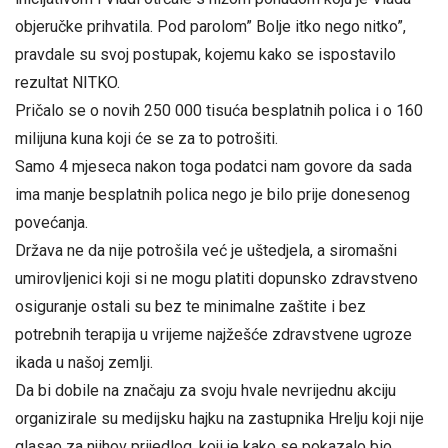
objeručke prihvatila. Pod parolom” Bolje itko nego nitko”,
pravdale su svoj postupak, kojemu kako se ispostavilo
rezultat NITKO.
Pričalo se o novih 250 000 tisuća besplatnih polica i o 160
milijuna kuna koji će se za to potrošiti.
Samo 4 mjeseca nakon toga podatci nam govore da sada
ima manje besplatnih polica nego je bilo prije donesenog
povećanja.
Država ne da nije potrošila već je uštedjela, a siromašni
umirovljenici koji si ne mogu platiti dopunsko zdravstveno
osiguranje ostali su bez te minimalne zaštite i bez
potrebnih terapija u vrijeme najžešće zdravstvene ugroze
ikada u našoj zemlji.
Da bi dobile na značaju za svoju hvale nevrijednu akciju
organizirale su medijsku hajku na zastupnika Hrelju koji nije
glasao za njihov prijedlog, koji je kako se pokazalo bio