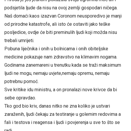
podsjetila ljude da nisu na ovoj zemlji gospodari ničega.
Naš domaći kaos izazvan Coronom neusporedivo je manji
od prirodne katastrofe, ali isto će ostaviti jako teške
posljedice, ovdje će biti preminulih ljudi koji možda nisu
trebali umrijeti.
Pobuna liječnika i onih u bolnicama i onih obiteljske
medicine pokazuje nam zdravstvo na klimavim nogama.
Godinama zanemareni u trenutku kada se traži maksimum
ljudi ne mogu, nemaju uvjete,nemaju opremu, nemaju
potrebnu pomoć.
Sve kritike idu ministru, a on pronalazi nove krivce da bi
sebe opravdao.
Tko god bio kriv, danas nitko ne zna koliko je ustvari
zaraženih, ljudi čekaju za testiranje u golemim redovima a
fali i testova i reagensa i ljudi i povjerenja u sve to što se
radi.