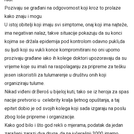
Pozivaju se građani na odgovornost koji kroz to prolaze
kako znaju i mogu.
U istoj obitelji koji imaju svi simptome, onaj koji ima najteže,
ima negativan nalaz, takve situacije pokazuju da su konci
kojima se držala epidemija pod kontrolom odavno pukli,da
su ljudi koji su vukli konce kompromitirani no oni uporno
prozivaju građane iako ih kolege doktori upozoravaju da su
vrijeme koje su imali na raspolaganju za pripreme za tešku
jesen iskoristili za tulumarenje u društvu onih koji
organiziraju tulume.
Nikad viđeni dr.Beroš u bijeloj kuti, tako se iz heroja za spas
nacije pretvorio u celebrity kralja ljetnog opuštanja, a taj
epitet dobio je od svojih kolega koji sada izgaraju na poslu
zbog loše pripreme i organizacije.
Kako god bilo i što god rekli o mjerama, podatak da jedan
zaraženi zarazi dva druga, da na jučerašnji 3000 imamo