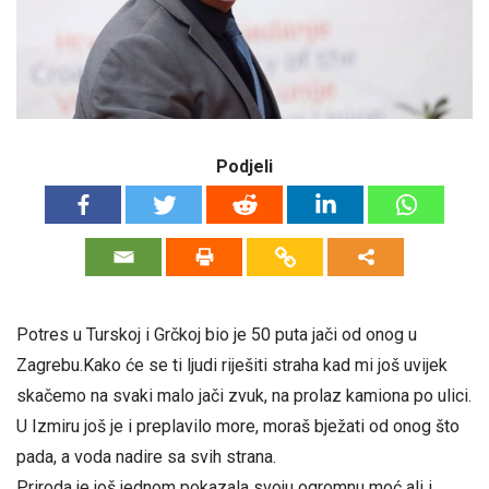
Podjeli
Potres u Turskoj i Grčkoj bio je 50 puta jači od onog u
Zagrebu.Kako će se ti ljudi riješiti straha kad mi još uvijek
skačemo na svaki malo jači zvuk, na prolaz kamiona po ulici.
U Izmiru još je i preplavilo more, moraš bježati od onog što
pada, a voda nadire sa svih strana.
Priroda je još jednom pokazala svoju ogromnu moć ali i