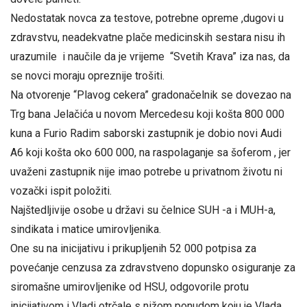
Nedostatak novca za testove, potrebne opreme ,dugovi u
zdravstvu, neadekvatne plače medicinskih sestara nisu ih
urazumile i naučile da je vrijeme “Svetih Krava” iza nas, da
se novci moraju opreznije trošiti.
Na otvorenje “Plavog cekera” gradonačelnik se dovezao na
Trg bana Jelačića u novom Mercedesu koji košta 800 000
kuna a Furio Radim saborski zastupnik je dobio novi Audi
A6 koji košta oko 600 000, na raspolaganje sa šoferom , jer
uvaženi zastupnik nije imao potrebe u privatnom životu ni
vozački ispit položiti.
Najštedljivije osobe u državi su čelnice SUH -a i MUH-a,
sindikata i matice umirovljenika.
One su na inicijativu i prikupljenih 52 000 potpisa za
povećanje cenzusa za zdravstveno dopunsko osiguranje za
siromašne umirovljenike od HSU, odgovorile protu
inicijativom i Vladi otrčale s nižom ponudom koju je Vlada