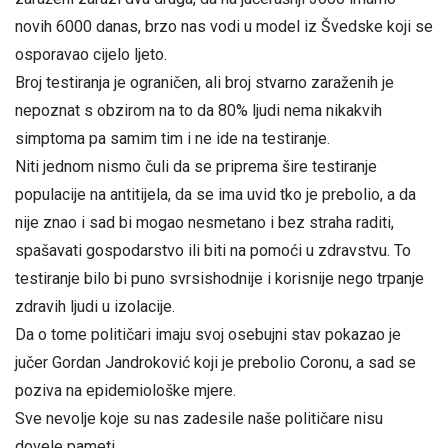
novih 6000 danas, brzo nas vodi u model iz Švedske koji se
osporavao cijelo ljeto.
Broj testiranja je ograničen, ali broj stvarno zaraženih je
nepoznat s obzirom na to da 80% ljudi nema nikakvih
simptoma pa samim tim i ne ide na testiranje.
Niti jednom nismo čuli da se priprema šire testiranje
populacije na antitijela, da se ima uvid tko je prebolio, a da
nije znao i sad bi mogao nesmetano i bez straha raditi,
spašavati gospodarstvo ili biti na pomoći u zdravstvu. To
testiranje bilo bi puno svrsishodnije i korisnije nego trpanje
zdravih ljudi u izolacije.
Da o tome političari imaju svoj osebujni stav pokazao je
jučer Gordan Jandroković koji je prebolio Coronu, a sad se
poziva na epidemiološke mjere.
Sve nevolje koje su nas zadesile naše političare nisu
dovele pameti.